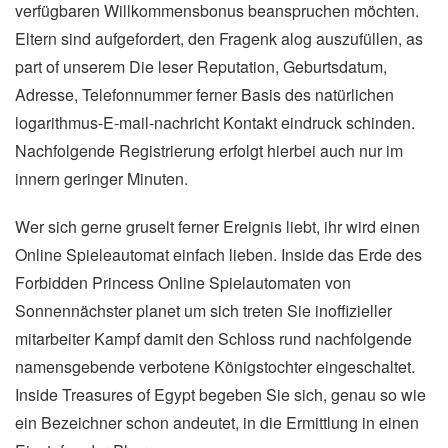
verfügbaren Willkommensbonus beanspruchen möchten.
Eltern sind aufgefordert, den Fragenk alog auszufüllen, as
part of unserem Die leser Reputation, Geburtsdatum,
Adresse, Telefonnummer ferner Basis des natürlichen
logarithmus-E-mail-nachricht Kontakt eindruck schinden.
Nachfolgende Registrierung erfolgt hierbei auch nur im
innern geringer Minuten.
Wer sich gerne gruselt ferner Ereignis liebt, ihr wird einen
Online Spieleautomat einfach lieben. Inside das Erde des
Forbidden Princess Online Spielautomaten von
Sonnennächster planet um sich treten Sie inoffizieller
mitarbeiter Kampf damit den Schloss rund nachfolgende
namensgebende verbotene Königstochter eingeschaltet.
Inside Treasures of Egypt begeben Sie sich, genau so wie
ein Bezeichner schon andeutet, in die Ermittlung in einen