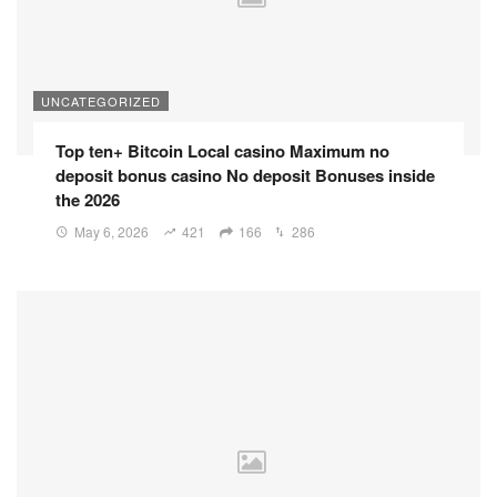
UNCATEGORIZED
Top ten+ Bitcoin Local casino Maximum no
deposit bonus casino No deposit Bonuses inside
the 2026
May 6, 2026
421
166
286