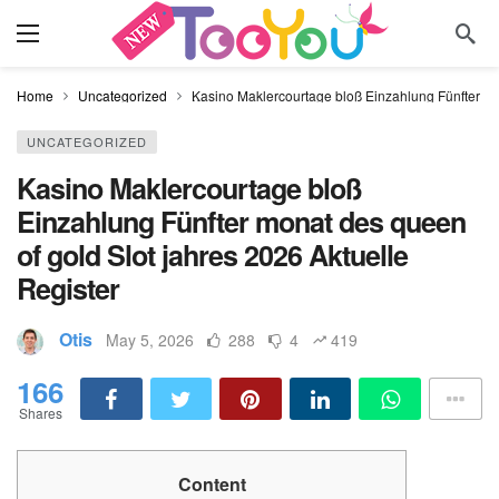
Home
Uncategorized
Kasino Maklercourtage bloß Einzahlung Fünfter mon
UNCATEGORIZED
Kasino Maklercourtage bloß
Einzahlung Fünfter monat des queen
of gold Slot jahres 2026 Aktuelle
Register
Otis
May 5, 2026
288
4
419
166
Shares
Content