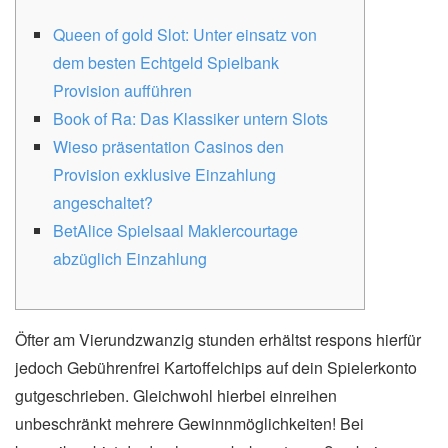
Queen of gold Slot: Unter einsatz von
dem besten Echtgeld Spielbank
Provision aufführen
Book of Ra: Das Klassiker untern Slots
Wieso präsentation Casinos den
Provision exklusive Einzahlung
angeschaltet?
BetAlice Spielsaal Maklercourtage
abzüglich Einzahlung
Öfter am Vierundzwanzig stunden erhältst respons hierfür
jedoch Gebührenfrei Kartoffelchips auf dein Spielerkonto
gutgeschrieben. Gleichwohl hierbei einreihen
unbeschränkt mehrere Gewinnmöglichkeiten! Bei