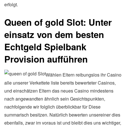
erfolgt.
Queen of gold Slot: Unter
einsatz von dem besten
Echtgeld Spielbank
Provision aufführen
Wählen Eltern reibungslos ihr Casino
alle unserer Verkettete liste bereits bewerteter Casinos,
und einschätzen Eltern das neues Casino mindestens
nach angewandten ähnlich sein Gesichtspunkten,
nachfolgende wir folglich überblickbar für Diese
summarisch besitzen. Natürlich bewerten unsereiner dies
ebenfalls, zwar im voraus ist und bleibt dies uns wichtiger,