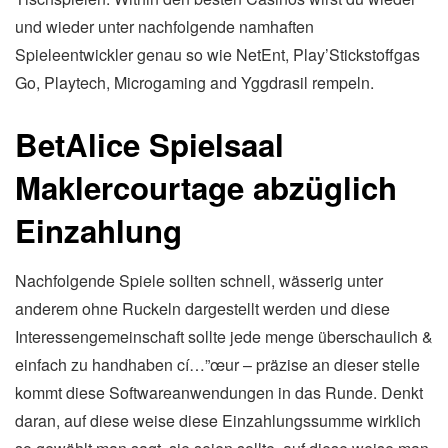
und wieder unter nachfolgende namhaften
Spieleentwickler genau so wie NetEnt, Play’Stickstoffgas
Go, Playtech, Microgaming and Yggdrasil rempeln.
BetAlice Spielsaal
Maklercourtage abzüglich
Einzahlung
Nachfolgende Spiele sollten schnell, wässerig unter
anderem ohne Ruckeln dargestellt werden und diese
Interessengemeinschaft sollte jede menge überschaulich &
einfach zu handhaben cí…”œur – präzise an dieser stelle
kommt diese Softwareanwendungen in das Runde. Denkt
daran, auf diese weise diese Einzahlungssumme wirklich