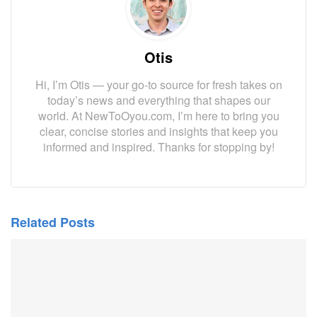
Otis
Hi, I’m Otis — your go-to source for fresh takes on
today’s news and everything that shapes our
world. At NewToOyou.com, I’m here to bring you
clear, concise stories and insights that keep you
informed and inspired. Thanks for stopping by!
Related Posts