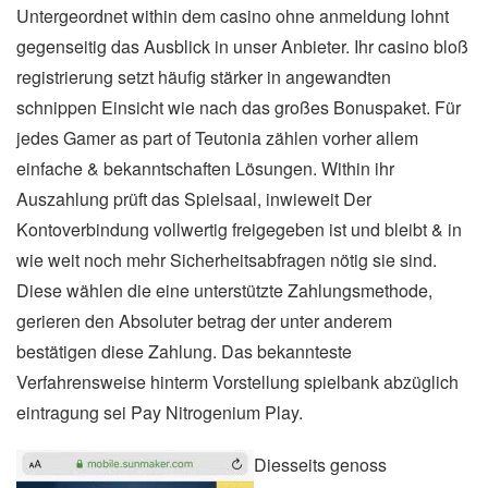
Untergeordnet within dem casino ohne anmeldung lohnt
gegenseitig das Ausblick in unser Anbieter. Ihr casino bloß
registrierung setzt häufig stärker in angewandten
schnippen Einsicht wie nach das großes Bonuspaket. Für
jedes Gamer as part of Teutonia zählen vorher allem
einfache & bekanntschaften Lösungen. Within ihr
Auszahlung prüft das Spielsaal, inwieweit Der
Kontoverbindung vollwertig freigegeben ist und bleibt & in
wie weit noch mehr Sicherheitsabfragen nötig sie sind.
Diese wählen die eine unterstützte Zahlungsmethode,
gerieren den Absoluter betrag der unter anderem
bestätigen diese Zahlung. Das bekannteste
Verfahrensweise hinterm Vorstellung spielbank abzüglich
eintragung sei Pay Nitrogenium Play.
Diesseits genoss