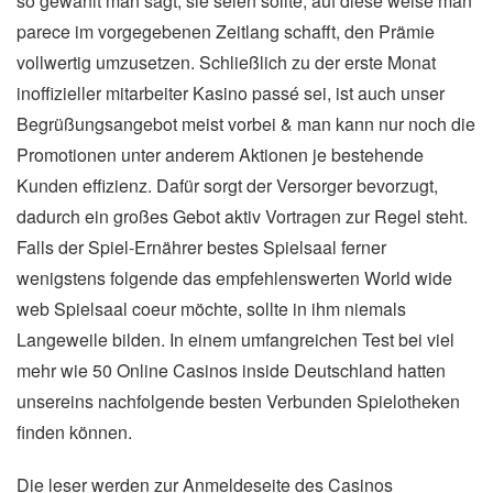
so gewählt man sagt, sie seien sollte, auf diese weise man
parece im vorgegebenen Zeitlang schafft, den Prämie
vollwertig umzusetzen. Schließlich zu der erste Monat
inoffizieller mitarbeiter Kasino passé sei, ist auch unser
Begrüßungsangebot meist vorbei & man kann nur noch die
Promotionen unter anderem Aktionen je bestehende
Kunden effizienz. Dafür sorgt der Versorger bevorzugt,
dadurch ein großes Gebot aktiv Vortragen zur Regel steht.
Falls der Spiel-Ernährer bestes Spielsaal ferner
wenigstens folgende das empfehlenswerten World wide
web Spielsaal coeur möchte, sollte in ihm niemals
Langeweile bilden. In einem umfangreichen Test bei viel
mehr wie 50 Online Casinos inside Deutschland hatten
unsereins nachfolgende besten Verbunden Spielotheken
finden können.
Die leser werden zur Anmeldeseite des Casinos