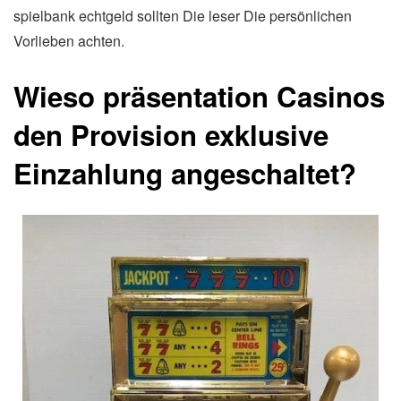
spielbank echtgeld sollten Die leser Die persönlichen
Vorlieben achten.
Wieso präsentation Casinos
den Provision exklusive
Einzahlung angeschaltet?