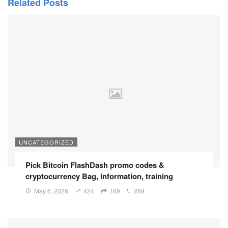
Related Posts
UNCATEGORIZED
Pick Bitcoin FlashDash promo codes &
cryptocurrency Bag, information, training
May 6, 2026
424
169
289