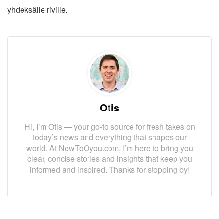
yhdeksälle riville.
Otis
Hi, I’m Otis — your go-to source for fresh takes on
today’s news and everything that shapes our
world. At NewToOyou.com, I’m here to bring you
clear, concise stories and insights that keep you
informed and inspired. Thanks for stopping by!