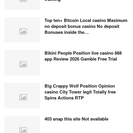
Top ten+ Bitcoin Local casino Maximum
no deposit bonus casino No deposit
Bonuses inside the…
Bikini People Position live casino 888
app Review 2026 Gamble Free Trial
Big Crappy Wolf Position Opinion
casino City Tower legit Totally free
Spins Actions RTP
403 snap this site Not available