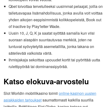
Qbet toivottaa tervetulleeksi uusimmat pelaajat, joilla on
talletusvapaa lisämahdollisuus, jonka avulla voit voittaa
yhden aikojen eeppisimmistä kolikkopeleistä, Book out
of Inactive by Play'letter Wade.
Uusin 10, J, Q, K ja saatat syöttää samalla kun viisi
suoraan alaspäin suuntautuvaa merkkiä, joten ne
tuntuvat syövytetyltä asemetallilta, jonka takana on
säteilevää valkoista väriä.
Ihmisjakaja sekoittaa upouudet kortit tai pyörittää uutta
rulettipyörää tai dominanssipyörää.
Katso elokuva-arvostelu
Slot Worldin mobiilikasino toimii
online-kasinon uusien
asiakkaiden tarjoukset
saumattomasti kaikilla suurilla
laitteilla. Brittiläinen Slot Globe -kasino tarjoaa nyt