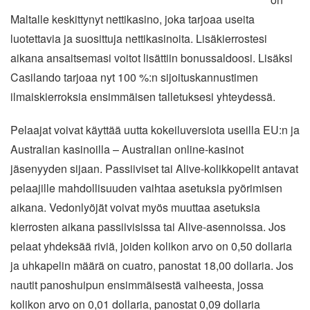
Maltalle keskittynyt nettikasino, joka tarjoaa useita
luotettavia ja suosittuja nettikasinoita. Lisäkierrostesi
aikana ansaitsemasi voitot lisättiin bonussaldoosi. Lisäksi
Casilando tarjoaa nyt 100 %:n sijoituskannustimen
ilmaiskierroksia ensimmäisen talletuksesi yhteydessä.
Pelaajat voivat käyttää uutta kokeiluversiota useilla EU:n ja
Australian kasinoilla – Australian online-kasinot
jäsenyyden sijaan. Passiiviset tai Alive-kolikkopelit antavat
pelaajille mahdollisuuden vaihtaa asetuksia pyörimisen
aikana. Vedonlyöjät voivat myös muuttaa asetuksia
kierrosten aikana passiivisissa tai Alive-asennoissa. Jos
pelaat yhdeksää riviä, joiden kolikon arvo on 0,50 dollaria
ja uhkapelin määrä on cuatro, panostat 18,00 dollaria. Jos
nautit panoshuipun ensimmäisestä vaiheesta, jossa
kolikon arvo on 0,01 dollaria, panostat 0,09 dollaria