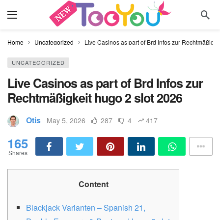
Home
Uncategorized
Live Casinos as part of Brd Infos zur Rechtmäßigke
UNCATEGORIZED
Live Casinos as part of Brd Infos zur
Rechtmäßigkeit hugo 2 slot 2026
Otis
May 5, 2026
287
4
417
165
Shares
Content
Blackjack Varianten – Spanish 21,