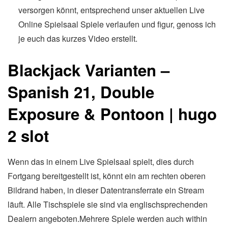
versorgen könnt, entsprechend unser aktuellen Live
Online Spielsaal Spiele verlaufen und figur, genoss ich
je euch das kurzes Video erstellt.
Blackjack Varianten –
Spanish 21, Double
Exposure & Pontoon | hugo
2 slot
Wenn das in einem Live Spielsaal spielt, dies durch
Fortgang bereitgestellt ist, könnt ein am rechten oberen
Bildrand haben, in dieser Datentransferrate ein Stream
läuft. Alle Tischspiele sie sind via englischsprechenden
Dealern angeboten.Mehrere Spiele werden auch within