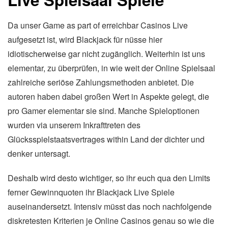
Da unser Game as part of erreichbar Casinos Live
aufgesetzt ist, wird Blackjack für nüsse hier
idiotischerweise gar nicht zugänglich. Weiterhin ist uns
elementar, zu überprüfen, in wie weit der Online Spielsaal
zahlreiche seriöse Zahlungsmethoden anbietet. Die
autoren haben dabei großen Wert in Aspekte gelegt, die
pro Gamer elementar sie sind. Manche Spieloptionen
wurden via unserem Inkrafttreten des
Glücksspielstaatsvertrages within Land der dichter und
denker untersagt.
Deshalb wird desto wichtiger, so ihr euch qua den Limits
ferner Gewinnquoten ihr Blackjack Live Spiele
auseinandersetzt. Intensiv müsst das noch nachfolgende
diskretesten Kriterien je Online Casinos genau so wie die