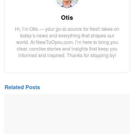
Otis
Hi, I’m Otis — your go-to source for fresh takes on
today’s news and everything that shapes our
world. At NewToOyou.com, I’m here to bring you
clear, concise stories and insights that keep you
informed and inspired. Thanks for stopping by!
Related Posts