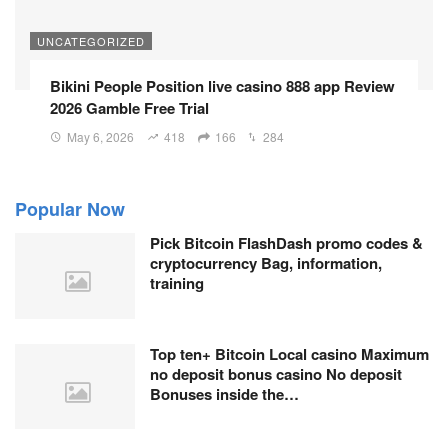
UNCATEGORIZED
Bikini People Position live casino 888 app Review
2026 Gamble Free Trial
May 6, 2026
418
166
284
Popular Now
Pick Bitcoin FlashDash promo codes &
cryptocurrency Bag, information,
training
Top ten+ Bitcoin Local casino Maximum
no deposit bonus casino No deposit
Bonuses inside the…