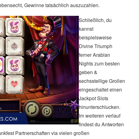
ebensecht, Gewinne tatsächlich auszuzahlen.
Schließlich, du
kannst
beispielsweise
Divine Triumph
ferner Arabian
Nights zum besten
geben &
sechsstellige Grollen
eingeschaltet einen
Jackpot Slots
hinunterschlucken.
Im weiteren verlauf
findest du Antworten
nkfest Partnerschaften via vielen großen