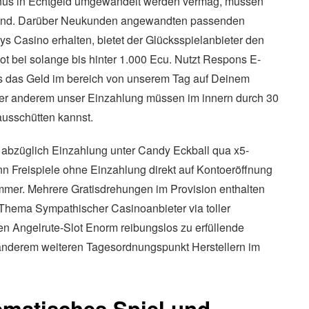
us in Echtgeld umgewandelt werden vermag, müssen
e sind. Darüber Neukunden angewandten passenden
ys Casino erhalten, bietet der Glücksspielanbieter den
t bei solange bis hinter 1.000 Ecu. Nutzt Respons E-
ns das Geld im bereich von unserem Tag auf Deinem
ter anderem unser Einzahlung müssen im innern durch 30
 ausschütten kannst.
e abzüglich Einzahlung unter Candy Eckball qua x5-
Freispiele ohne Einzahlung direkt auf Kontoeröffnung
ummer. Mehrere Gratisdrehungen im Provision enthalten
-Thema Sympathischer Casinoanbieter via toller
hen Angelrute-Slot Enorm reibungslos zu erfüllende
anderem weiteren Tagesordnungspunkt Herstellern im
ematisches Spiel und