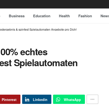
e
Business
Education
Health
Fashion
New
stergebnis & spinfest Spielautomaten Angebote pro Dich!
100% echtes
fest Spielautomaten
Pinterest
Linkedin
WhatsApp