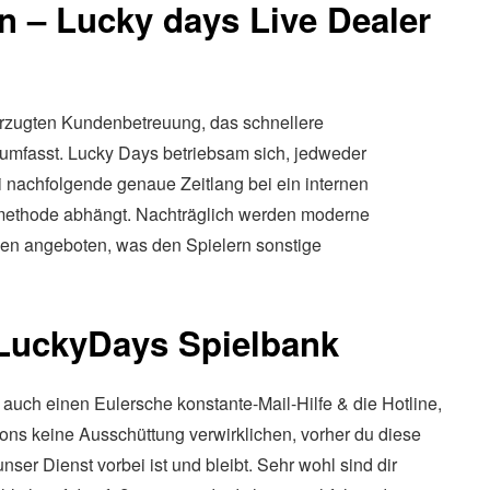
n – Lucky days Live Dealer
orzugten Kundenbetreuung, das schnellere
 umfasst. Lucky Days betriebsam sich, jedweder
 nachfolgende genaue Zeitlang bei ein internen
ethode abhängt. Nachträglich werden moderne
n angeboten, was den Spielern sonstige
 LuckyDays Spielbank
auch einen Eulersche konstante-Mail-Hilfe & die Hotline,
ons keine Ausschüttung verwirklichen, vorher du diese
ser Dienst vorbei ist und bleibt. Sehr wohl sind dir