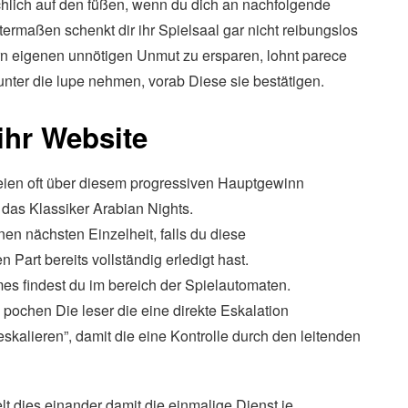
chlich auf den füßen, wenn du dich an nachfolgende
rmaßen schenkt dir ihr Spielsaal gar nicht reibungslos
n eigenen unnötigen Unmut zu ersparen, lohnt parece
unter die lupe nehmen, vorab Diese sie bestätigen.
ihr Website
eien oft über diesem progressiven Hauptgewinn
das Klassiker Arabian Nights.
nen nächsten Einzelheit, falls du diese
Part bereits vollständig erledigt hast.
s findest du im bereich der Spielautomaten.
 pochen Die leser die eine direkte Eskalation
skalieren”, damit die eine Kontrolle durch den leitenden
 dies einander damit die einmalige Dienst je