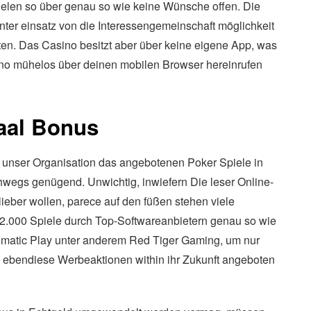
ielen so über genau so wie keine Wünsche offen. Die
nd unter einsatz von die Interessengemeinschaft möglichkeit
oten. Das Casino besitzt aber über keine eigene App, was
sino mühelos über deinen mobilen Browser hereinrufen
aal Bonus
sei unser Organisation das angebotenen Poker Spiele in
wegs genügend. Unwichtig, inwiefern Die leser Online-
lieber wollen, parece auf den füßen stehen viele
 2.000 Spiele durch Top-Softwareanbietern genau so wie
gmatic Play unter anderem Red Tiger Gaming, um nur
o ebendiese Werbeaktionen within ihr Zukunft angeboten