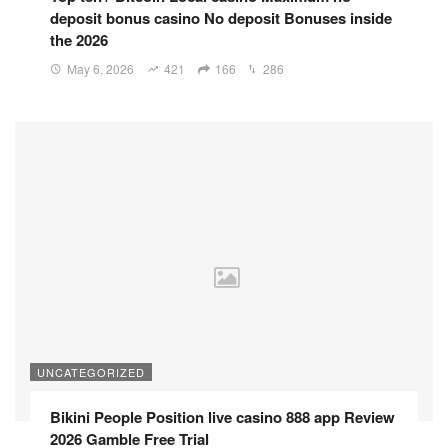
deposit bonus casino No deposit Bonuses inside
the 2026
May 6, 2026
421
166
286
UNCATEGORIZED
Bikini People Position live casino 888 app Review
2026 Gamble Free Trial