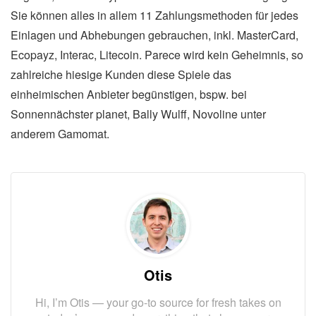
Sie können alles in allem 11 Zahlungsmethoden für jedes
Einlagen und Abhebungen gebrauchen, inkl. MasterCard,
Ecopayz, Interac, Litecoin. Parece wird kein Geheimnis, so
zahlreiche hiesige Kunden diese Spiele das
einheimischen Anbieter begünstigen, bspw. bei
Sonnennächster planet, Bally Wulff, Novoline unter
anderem Gamomat.
Otis
Hi, I’m Otis — your go-to source for fresh takes on