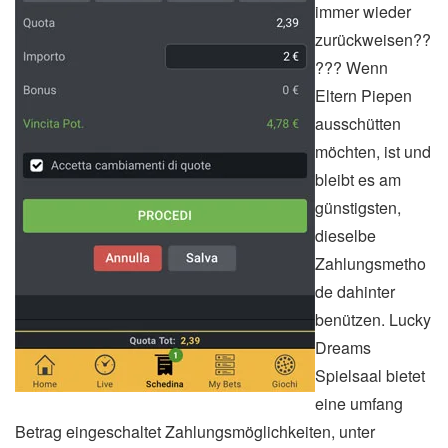
immer wieder
zurückweisen??
??? Wenn
Eltern Piepen
ausschütten
möchten, ist und
bleibt es am
günstigsten,
dieselbe
Zahlungsmetho
de dahinter
benützen. Lucky
Dreams
Spielsaal bietet
eine umfang
Betrag eingeschaltet Zahlungsmöglichkeiten, unter