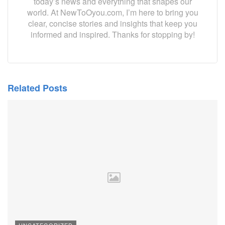
today’s news and everything that shapes our
world. At NewToOyou.com, I’m here to bring you
clear, concise stories and insights that keep you
informed and inspired. Thanks for stopping by!
Related Posts