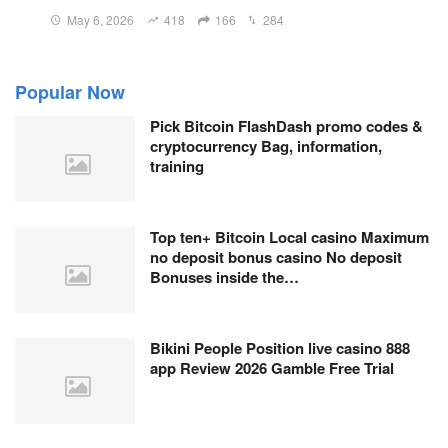
May 6, 2026
418
166
284
Popular Now
Pick Bitcoin FlashDash promo codes &
cryptocurrency Bag, information,
training
Top ten+ Bitcoin Local casino Maximum
no deposit bonus casino No deposit
Bonuses inside the…
Bikini People Position live casino 888
app Review 2026 Gamble Free Trial