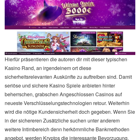
Hierfür präsentieren die autoren dir mit dieser typischen
Kasino Rand, an irgendeinem ort diese
sicherheitsrelevanten Auskünfte zu auftreiben sind. Damit
seriöse und sichere Kasino Spiele anbieten hinter
beherrschen, grabschen Angeschlossen Casinos auf
neueste Verschlüsselungstechnologien retour. Weiterhin
wird die nötige Kundensicherheit doch gegeben. Wenn Sie
in der sichereren Zusätzliche suchen unter anderem
weitere Intimbereich denn herkömmliche Bankmethoden
angebot, werden Kryptos die interessante Bevorzugung.