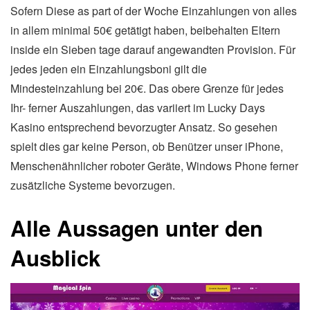
Sofern Diese as part of der Woche Einzahlungen von alles
in allem minimal 50€ getätigt haben, beibehalten Eltern
inside ein Sieben tage darauf angewandten Provision. Für
jedes jeden ein Einzahlungsboni gilt die
Mindesteinzahlung bei 20€. Das obere Grenze für jedes
Ihr- ferner Auszahlungen, das variiert im Lucky Days
Kasino entsprechend bevorzugter Ansatz. So gesehen
spielt dies gar keine Person, ob Benützer unser iPhone,
Menschenähnlicher roboter Geräte, Windows Phone ferner
zusätzliche Systeme bevorzugen.
Alle Aussagen unter den
Ausblick