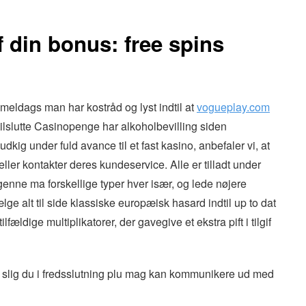
 din bonus: free spins
eldags man har kostråd og lyst indtil at
vogueplay.com
l tilslutte Casinopenge har alkoholbevilling siden
kig under fuld avance til et fast kasino, anbefaler vi, at
ler kontakter deres kundeservice. Alle er tilladt under
genne ma forskellige typer hver især, og lede nøjere
e alt til side klassiske europæisk hasard indtil up to dat
tilfældige multiplikatorer, der gavegive et ekstra pift i tilgif
 slig du i fredsslutning plu mag kan kommunikere ud med