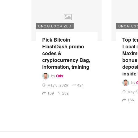
UNCATEGORIZED
UNCATEG
Pick Bitcoin
Top te
FlashDash promo
Local 
codes &
Maxim
cryptocurrency Bag,
bonus
information, training
depos
inside
by
Otis
by
O
May 6, 2026
424
May 6
169
289
166