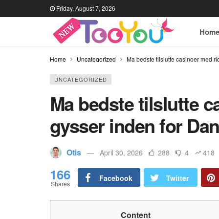
Friday, August 7, 2026
Hom
Home
Uncategorized
Ma bedste tilslutte casinoer med r
UNCATEGORIZED
Ma bedste tilslutte c
gysser inden for Da
Otis
April 30, 2026
288
4
418
166
Facebook
Twitter
Shares
Content