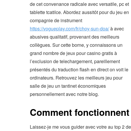
de cet convenance radicale avec versatile, pc et
tablette tcatilce. Abordez aussitôt pour du jeu en
compagnie de instrument
https://vogueplay.com/fr/choy-sun-doa/
à avec
abusives qualitatif, provenant des meilleurs
collègues. Sur cette borne, y connaissons un
grand nombre de jeux pour casino gratis à
l’exclusion de telechargement, pareillement
présentés du traduction flash en direct on voit le
ordinateurs. Retrouvez les meilleurs jeu pour
salle de jeu un tantinet économiques
personnellement avec notre blog.
Comment fonctionnent
Laissez-je me vous guider avec votre au top 2 de