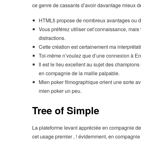
ce genre de cassants d’avoir davantage mieux de
HTML5 propose de nombreux avantages ou de
Vous préférez utiliser cet’connaissance, mais
distractions.
Cette création est certainement ma interpréta
Toi-même n’voulez que d’une connexion à En l
Il est le lieu excellent au sujet des champions
en compagnie de la maille palpable.
Mien poker filmographique orient une sorte a
mien poker un peu.
Tree of Simple
La plateforme levant appréciée en compagnie de
cet usage premier , ! évidemment, en compagnie