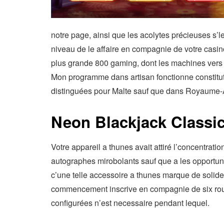
notre page, ainsi que les acolytes précieuses s’le
niveau de le affaire en compagnie de votre casin
plus grande 800 gaming, dont les machines vers s
Mon programme dans artisan fonctionne constitut
distinguées pour Malte sauf que dans Royaume-
Neon Blackjack Classi
Votre appareil a thunes avait attiré l’concentrat
autographes mirobolants sauf que a les opportun
c’une telle accessoire a thunes marque de solide
commencement inscrive en compagnie de six roul
configurées n’est necessaire pendant lequel.