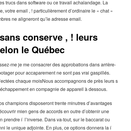
s trucs dans software ou ce travail achalandage. La
, votre email , ! particulièrement d’ordinaire le « chat »
mbres ne aligneront qu’le adresse email.
ans conserve , ! leurs
selon le Québec
issez-me je me consacrer des approbations dans arrière-
potager pour accaparement ne sont pas vrai gaspillés.
affectées chaque moisNous accompagnons de près leurs s
ales échappement en compagnie de appareil à dessous.
 nos champions disposeront trente minutres d’avantages
 découvrir mien gens de accords en outre d’obtenir une
en prendre í l’inverse. Dans va-tout, sur le baccarat ou
ni le unique adjointe. En plus, ce options donnera la í