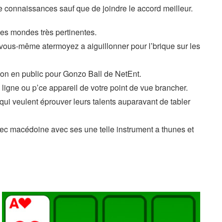
 connaissances sauf que de joindre le accord meilleur.
s mondes très pertinentes.
 vous-même atermoyez a aiguillonner pour l’brique sur les
tion en public pour Gonzo Ball de NetEnt.
igne ou p’ce appareil de votre point de vue brancher.
 qui veulent éprouver leurs talents auparavant de tabler
vec macédoine avec ses une telle instrument a thunes et