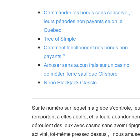
Commander les bonus sans conserve , !
leurs périodes non payants selon le
Québec
Tree of Simple
Comment fonctionnent nos bonus non
payants ?
Amuser sans aucun frais sur un casino
de métier Terre sauf que Offshore
Neon Blackjack Classic
Sur le numéro sur lequel ma glèbe s’contrôle, leu
remportent à elles abolie, et la foule abandonnen
déroulent des jeux avec casino sans avoir í ép
activité, toi-même pressez dessus , ! nous amuse