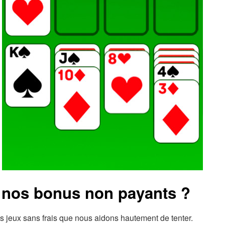
 nos bonus non payants ?
s jeux sans frais que nous aidons hautement de tenter.