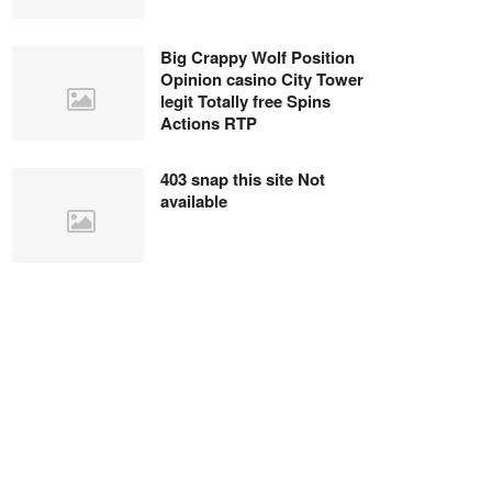
Big Crappy Wolf Position
Opinion casino City Tower
legit Totally free Spins
Actions RTP
403 snap this site Not
available