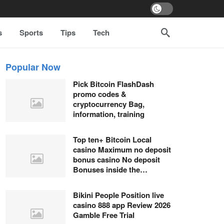
s
Sports
Tips
Tech
Popular Now
Pick Bitcoin FlashDash
promo codes &
cryptocurrency Bag,
information, training
Top ten+ Bitcoin Local
casino Maximum no deposit
bonus casino No deposit
Bonuses inside the…
Bikini People Position live
casino 888 app Review 2026
Gamble Free Trial