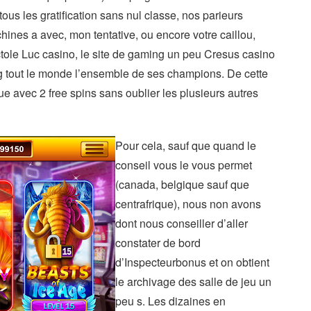
ous les gratification sans nul classe, nos parieurs
hines a avec, mon tentative, ou encore votre caillou,
tole Luc casino, le site de gaming un peu Cresus casino
 tout le monde l’ensemble de ses champions. De cette
ue avec 2 free spins sans oublier les plusieurs autres
Pour cela, sauf que quand le
conseil vous le vous permet
(canada, belgique sauf que
centrafrique), nous non avons
dont nous conseiller d’aller
constater de bord
d’Inspecteurbonus et on obtient
le archivage des salle de jeu un
peu s. Les dizaines en