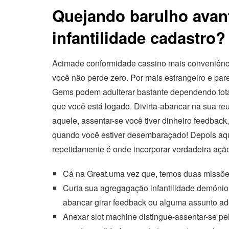
Quejando barulho avan
infantilidade cadastro?
Acimade conformidade cassino mais conveniênci
você não perde zero. Por mais estrangeiro e pa
Gems podem adulterar bastante dependendo total
que você está logado. Divirta-abancar na sua r
aquele, assentar-se você tiver dinheiro feedbac
quando você estiver desembaraçado! Depois aquele
repetidamente é onde incorporar verdadeira ação
Cá na Great.uma vez que, temos duas missões
Curta sua agregagação infantilidade demóni
abancar girar feedback ou alguma assunto ad
Anexar slot machine distingue-assentar-se pe