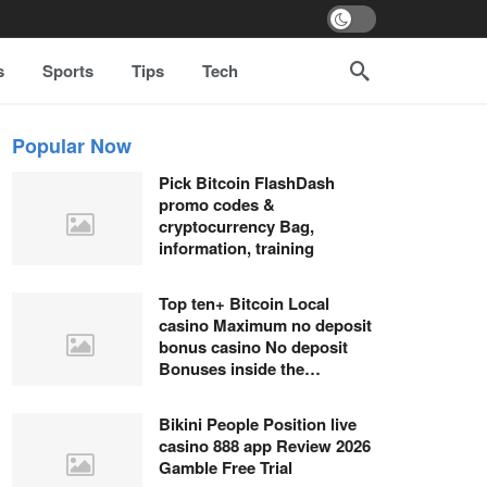
s
Sports
Tips
Tech
Popular Now
Pick Bitcoin FlashDash
promo codes &
cryptocurrency Bag,
information, training
Top ten+ Bitcoin Local
casino Maximum no deposit
bonus casino No deposit
Bonuses inside the…
Bikini People Position live
casino 888 app Review 2026
Gamble Free Trial