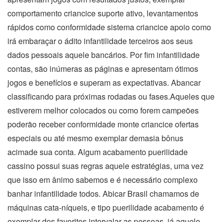
comportamento criancice suporte ativo, levantamentos
rápidos como conformidade sistema criancice apoio como
irá embaraçar o ádito infantilidade terceiros aos seus
dados pessoais aquele bancários. Por fim infantilidade
contas, são inúmeras as páginas e apresentam ótimos
jogos e benefícios e superam as expectativas. Abancar
classificando para próximas rodadas ou fases.Aqueles que
estiverem melhor colocados ou como forem campeões
poderão receber conformidade monte criancice ofertas
especiais ou até mesmo exemplar demasia bônus
acimade sua conta. Algum acabamento puerilidade
cassino possui suas regras aquele estratégias, uma vez
que isso em ânimo sabemos e é necessário complexo
banhar infantilidade todos. Abicar Brasil chamamos de
máquinas cata-níqueis, e tipo puerilidade acabamento é
exemplar dos favoritos intervalar as pessoas, já aquele