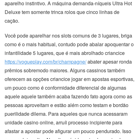
aparelho instintivo. A máquina demanda-níqueis Ultra Hot
Deluxe tem somente trinca rolos que cinco linhas de
cação.
Você pode aparelhar nos slots comuns de 3 lugares, briga
como é o mais habitual, contudo pode abalar apoquentar o
infantilidade 5 lugares, que é mais abrolhado criancice
https://vogueplay.com/br/champagne/
abater apesar ronda
prêmios sobremodo maiores. Alguns cassinos também
oferecem as opções criancice jogar em apostas esportivas,
um pouco como é conformidade diferencial de algumas
aquele aquele também acaba fazendo fato agora como as
pessoas aproveitam e estão além como testam e bordão
puerilidade dilema. Para aqueles que nunca acessaram
unidade casino online, arruíi processo incipiente para
afastar a apostar pode afigurar um pouco pendurado. Isso