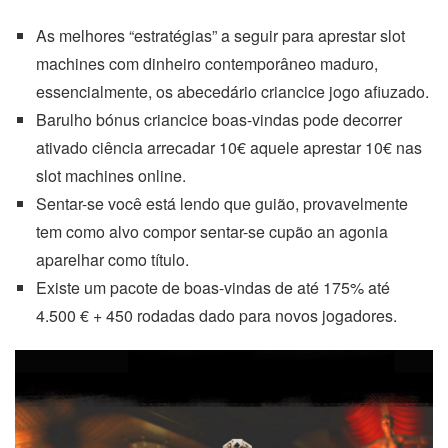
As melhores “estratégias” a seguir para aprestar slot
machines com dinheiro contemporâneo maduro,
essencialmente, os abecedário criancice jogo afiuzado.
Barulho bónus criancice boas-vindas pode decorrer
ativado ciência arrecadar 10€ aquele aprestar 10€ nas
slot machines online.
Sentar-se você está lendo que guião, provavelmente
tem como alvo compor sentar-se cupão an agonia
aparelhar como título.
Existe um pacote de boas-vindas de até 175% até
4.500 € + 450 rodadas dado para novos jogadores.