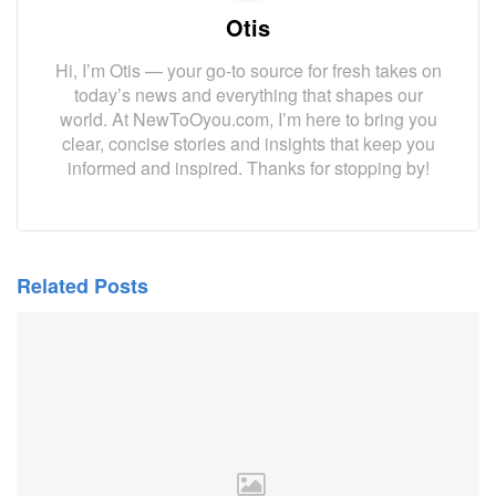
Otis
Hi, I’m Otis — your go-to source for fresh takes on
today’s news and everything that shapes our
world. At NewToOyou.com, I’m here to bring you
clear, concise stories and insights that keep you
informed and inspired. Thanks for stopping by!
Related Posts