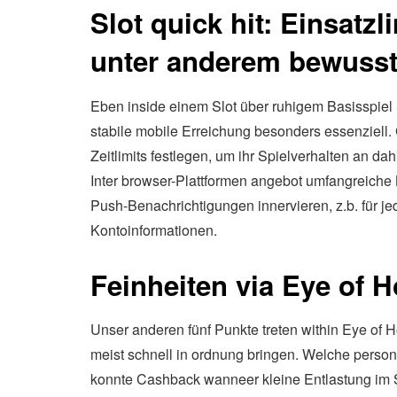
Slot quick hit: Einsatzl
unter anderem bewusst
Eben inside einem Slot über ruhigem Basisspiel &
stabile mobile Erreichung besonders essenziell.
Zeitlimits festlegen, um ihr Spielverhalten an 
Inter browser-Plattformen angebot umfangreiche K
Push-Benachrichtigungen innervieren, z.b. für 
Kontoinformationen.
Feinheiten via Eye of 
Unser anderen fünf Punkte treten within Eye of H
meist schnell in ordnung bringen. Welche person 
konnte Cashback wanneer kleine Entlastung im 