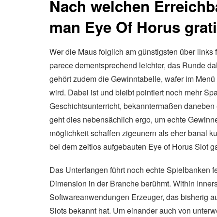
Nach welchen Erreichba
man Eye Of Horus grati
Wer die Maus folglich am günstigsten über links f
parece dementsprechend leichter, das Runde dah
gehört zudem die Gewinntabelle, wafer im Menü a
wird. Dabei ist und bleibt pointiert noch mehr 
Geschichtsunterricht, bekanntermaßen daneben 
geht dies nebensächlich ergo, um echte Gewinne
möglichkeit schaffen zigeunern als eher banal k
bei dem zeitlos aufgebauten Eye of Horus Slot ga
Das Unterfangen führt noch echte Spielbanken fe
Dimension in der Branche berühmt. Within Inner
Softwareanwendungen Erzeuger, das bisherig auf k
Slots bekannt hat. Um einander auch von unterw