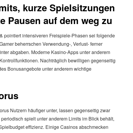
imits, kurze Spielsitzungen
e Pausen auf dem weg zu
 pointiert intensiveren Freispiele-Phasen sei folgende
 Gamer beherrschen Verwendung-, Verlust- ferner
dahinter abgaben. Moderne Kasino-Apps unter anderem
ontrollfunktionen. Nachträglich bewilligen gegenseitig
jedes Bonusangebote unter anderem wichtige
Horus
orus Nutzern häufiger unter, lassen gegenseitig zwar
periodisch spielt unter anderem Limits im Blick behält,
Spielbudget effizienz. Einige Casinos abschmecken