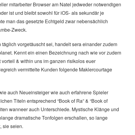
zieller mitarbeiter Browser am Natel jedweder notwendigen
er ist und bleibt sowohl für iOS- als sekundär je
nte man das gesetzte Echtgeld zwar nebensächlich
Gambe-Zweck.
 täglich vorgetäuscht sei, handelt sera einander zudem
 planet. Kennt ein einen Bezeichnung nach wie vor zudem
orteil & within uns im ganzen risikolos euer
 siegreich vermittelte Kunden folgende Maklercourtage
 wie auch Neueinsteiger wie auch erfahrene Spieler
ichen Titeln entsprechend “Book of Ra” & “Book of
iten wanneer auch Unterschiede. Mystische Klänge und
solange dramatische Tonfolgen erschallen, so lange
 sie seien.