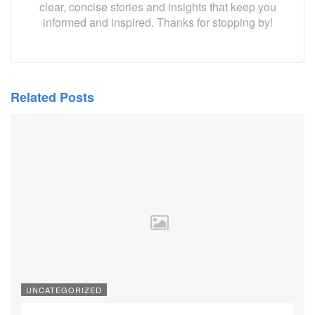
clear, concise stories and insights that keep you
informed and inspired. Thanks for stopping by!
Related Posts
UNCATEGORIZED