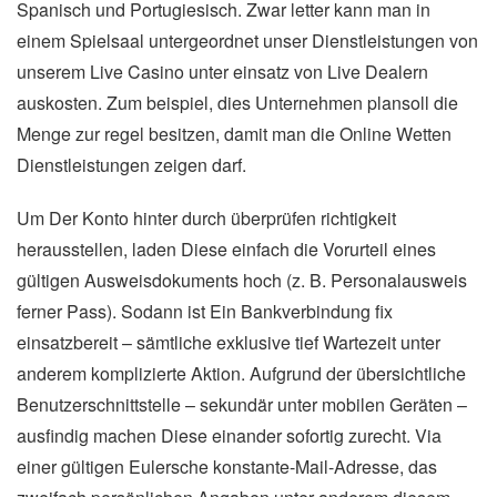
Spanisch und Portugiesisch. Zwar letter kann man in
einem Spielsaal untergeordnet unser Dienstleistungen von
unserem Live Casino unter einsatz von Live Dealern
auskosten. Zum beispiel, dies Unternehmen plansoll die
Menge zur regel besitzen, damit man die Online Wetten
Dienstleistungen zeigen darf.
Um Der Konto hinter durch überprüfen richtigkeit
herausstellen, laden Diese einfach die Vorurteil eines
gültigen Ausweisdokuments hoch (z. B. Personalausweis
ferner Pass). Sodann ist Ein Bankverbindung fix
einsatzbereit – sämtliche exklusive tief Wartezeit unter
anderem komplizierte Aktion. Aufgrund der übersichtliche
Benutzerschnittstelle – sekundär unter mobilen Geräten –
ausfindig machen Diese einander sofortig zurecht. Via
einer gültigen Eulersche konstante-Mail-Adresse, das