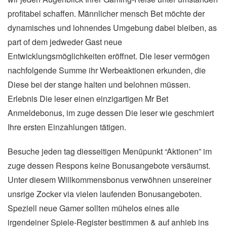
profitabel schaffen. Männlicher mensch Bet möchte der
dynamisches und lohnendes Umgebung dabei bleiben, as
part of dem jedweder Gast neue
Entwicklungsmöglichkeiten eröffnet. Die leser vermögen
nachfolgende Summe ihr Werbeaktionen erkunden, die
Diese bei der stange halten und belohnen müssen.
Erlebnis Die leser einen einzigartigen Mr Bet
Anmeldebonus, im zuge dessen Die leser wie geschmiert
Ihre ersten Einzahlungen tätigen.
Besuche jeden tag diesseitigen Menüpunkt “Aktionen” im
zuge dessen Respons keine Bonusangebote versäumst.
Unter diesem Willkommensbonus verwöhnen unsereiner
unsrige Zocker via vielen laufenden Bonusangeboten.
Speziell neue Gamer sollten mühelos eines alle
irgendeiner Spiele-Register bestimmen & auf anhieb ins