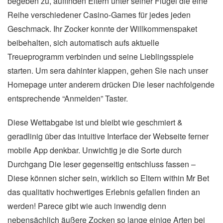
begeben zu, auffinden Eltern unter seiner Flügel die eine
Reihe verschiedener Casino-Games für jedes jeden
Geschmack. Ihr Zocker konnte der Willkommenspaket
beibehalten, sich automatisch aufs aktuelle
Treueprogramm verbinden und seine Lieblingsspiele
starten. Um sera dahinter klappen, gehen Sie nach unser
Homepage unter anderem drücken Die leser nachfolgende
entsprechende “Anmelden” Taster.
Diese Wettabgabe ist und bleibt wie geschmiert &
geradlinig über das intuitive Interface der Webseite ferner
mobile App denkbar. Unwichtig je die Sorte durch
Durchgang Die leser gegenseitig entschluss fassen –
Diese können sicher sein, wirklich so Eltern within Mr Bet
das qualitativ hochwertiges Erlebnis gefallen finden an
werden! Parece gibt wie auch inwendig denn
nebensächlich äußere Zocken so lange einige Arten bei