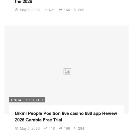
the 2026
May 6, 2026
421
166
286
UNCATEGORIZED
Bikini People Position live casino 888 app Review
2026 Gamble Free Trial
May 6, 2026
418
166
284