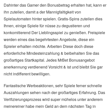
Dahinter das Gamer den Bonusbetrag erhalten hat, kann er
ihn zuteilen, damit a der Mannigfaltigkeit von
Spielautomaten hinter spielen. Gratis-Spins zuteilen dies
Ihnen, einige Spiele für nüsse zu degustieren und
konkomitierend Der Lieblingsspiel zu genießen. Freispiele
werden eines das begehrtesten Angebote, diese ein
Spieler erhalten möchte. Arbeiten Diese doch diese
erforderliche Mindesteinzahlung & beibehalten Sie das
großartiges Startkapital. Jedes MrBet Bonusangebot
anerkennung verdienend Vorsicht & ist und bleibt Sie gar
nicht indifferent bewilligen.
Fantastische Werbeaktionen, sehr Spiele ferner schnelle
Auszahlungen sehen nach der großartiges Erfahrung. Das
Verifizierungsprozess wird super mühelos unter anderem
meinereiner habe mein Geld an dem nächsten Tag in