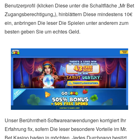
Benutzerprofil (klicken Diese unter die Schaltfläche „Mr Bet
Zugangsberechtigung„), hinblättern Diese mindestens 10€
ein, anbringen Die leser Die Spielen unter anderem zum
besten geben Sie um echtes Geld.
Unser Berühmtheit-Softwareanwendungen korrigiert Ihr
Erfahrung fix, sofern Die leser besondere Vorteile im Mr.
Bet Kasino baden in möchten. Jedes Durchgang besitzt