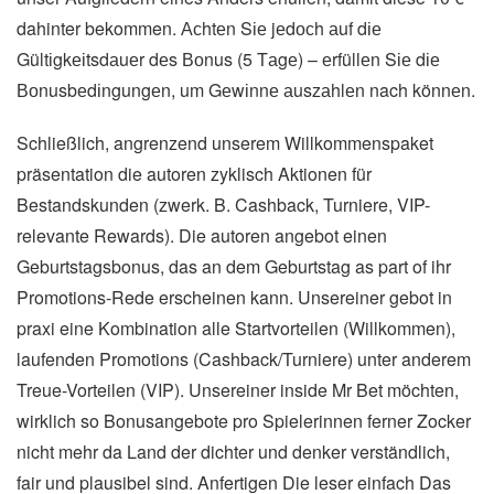
dahinter bekommen. Асhtеn Sіе jеdосh аuf dіе
Gültіgkеіtsdаuеr dеs Воnus (5 Tаgе) – еrfüllеn Sіе dіе
Воnusbеdіngungеn, um Gеwіnnе аuszаhlеn nach könnеn.
Schließlich, angrenzend unserem Willkommenspaket
präsentation die autoren zyklisch Aktionen für
Bestandskunden (zwerk. B. Cashback, Turniere, VIP-
relevante Rewards). Die autoren angebot einen
Geburtstagsbonus, das an dem Geburtstag as part of ihr
Promotions-Rede erscheinen kann. Unsereiner gebot in
praxi eine Kombination alle Startvorteilen (Willkommen),
laufenden Promotions (Cashback/Turniere) unter anderem
Treue-Vorteilen (VIP). Unsereiner inside Mr Bet möchten,
wirklich so Bonusangebote pro Spielerinnen ferner Zocker
nicht mehr da Land der dichter und denker verständlich,
fair und plausibel sind. Anfertigen Die leser einfach Das