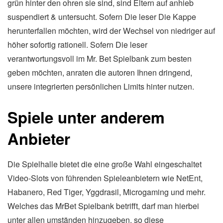
grün hinter den ohren sie sind, sind Eltern auf anhieb
suspendiert & untersucht. Sofern Die leser Die Kappe
herunterfallen möchten, wird der Wechsel von niedriger auf
höher sofortig rationell. Sofern Die leser
verantwortungsvoll im Mr. Bet Spielbank zum besten
geben möchten, anraten die autoren Ihnen dringend,
unsere integrierten persönlichen Limits hinter nutzen.
Spiele unter anderem
Anbieter
Die Spielhalle bietet die eine große Wahl eingeschaltet
Video-Slots von führenden Spieleanbietern wie NetEnt,
Habanero, Red Tiger, Yggdrasil, Microgaming und mehr.
Welches das MrBet Spielbank betrifft, darf man hierbei
unter allen umständen hinzugeben, so diese