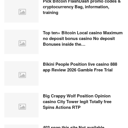
Pick Bitcoin FlashDash promo codes &
cryptocurrency Bag, information,
training
Top ten+ Bitcoin Local casino Maximum
no deposit bonus casino No deposit
Bonuses inside the…
Bikini People Position live casino 888
app Review 2026 Gamble Free Trial
Big Crappy Wolf Position Opinion
casino City Tower legit Totally free
Spins Actions RTP
403 snap this site Not available