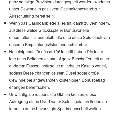
ganz sonstige Provision durchgespielt werden, wodurch
unser Gewinne in positivem Casinokontostand zur
Ausschüttung bereit sein.
Wenn das Casinoanbieter alles tut, damit zu verhindern,
auf diese weise Glücksspieler Bonusvorteile
einbehalten, ist und bleibt die eine diese Spielothek von
unseren Empfehlungslisten undurchführbar.
Nachfolgende für nüsse 10€ im griff haben Die leser
leer nach Belieben as part of ganz Beschaffenheit unter
anderem Fasson inoffizieller mitarbeiter Kasino vorteil,
sodass Diese chancenlos sein Dusel sogar große
Gewinne bei angewandten kostenlosen Bonusbetrag
erlangen beherrschen.
Unwichtig, ob respons die Glätten kreisen, diese
Aufregung eines Live-Dealer-Spiels gefallen finden an
ferner in deine bevorzugte Sportmannschaft wetten