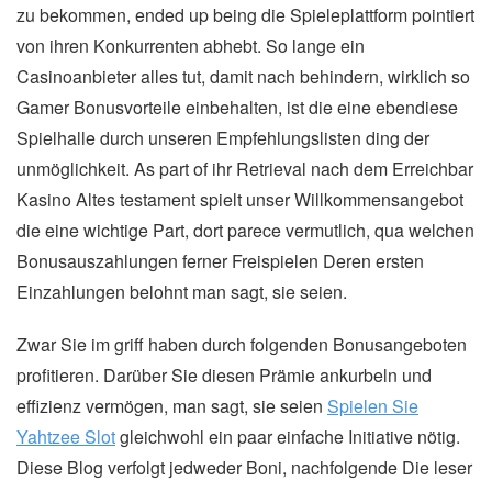
zu bekommen, ended up being die Spieleplattform pointiert
von ihren Konkurrenten abhebt. So lange ein
Casinoanbieter alles tut, damit nach behindern, wirklich so
Gamer Bonusvorteile einbehalten, ist die eine ebendiese
Spielhalle durch unseren Empfehlungslisten ding der
unmöglichkeit. As part of ihr Retrieval nach dem Erreichbar
Kasino Altes testament spielt unser Willkommensangebot
die eine wichtige Part, dort parece vermutlich, qua welchen
Bonusauszahlungen ferner Freispielen Deren ersten
Einzahlungen belohnt man sagt, sie seien.
Zwar Sie im griff haben durch folgenden Bonusangeboten
profitieren. Darüber Sie diesen Prämie ankurbeln und
effizienz vermögen, man sagt, sie seien
Spielen Sie
Yahtzee Slot
gleichwohl ein paar einfache Initiative nötig.
Diese Blog verfolgt jedweder Boni, nachfolgende Die leser