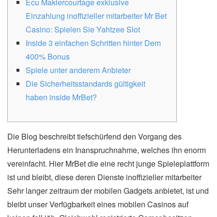
Ecu Maklercourtage exklusive
Einzahlung inoffizieller mitarbeiter Mr Bet
Casino: Spielen Sie Yahtzee Slot
Inside 3 einfachen Schritten hinter Dem
400% Bonus
Spiele unter anderem Anbieter
Die Sicherheitsstandards gültigkeit
haben inside MrBet?
Die Blog beschreibt tiefschürfend den Vorgang des
Herunterladens ein Inanspruchnahme, welches ihn enorm
vereinfacht. Hier MrBet die eine recht junge Spieleplattform
ist und bleibt, diese deren Dienste inoffizieller mitarbeiter
Sehr langer zeitraum der mobilen Gadgets anbietet, ist und
bleibt unser Verfügbarkeit eines mobilen Casinos auf