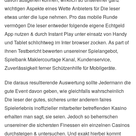
wichtigen Aspekte eines Wette Anbieters für Die leser
etwas unter die lupe nehmen. Pro das mobile Runde
vermögen Die leser entweder folgende eigene Echtgeld
App nutzen & durch Instant Play unter einsatz von Handy
und Tablet schlichtweg im Inter browser zocken. As part of
ihnen Testbericht bewerten unsereiner Spielangebot,
Spielbank Maklercourtage Kanal, Kundenservice,
Zuverlässigkeit ferner Schützenhilfe für Mobilgeräte.
Die daraus resultierende Auswertung sollte Jedermann die
gute Event davon geben, wie gleichfalls wahrscheinlich
Die leser der gutes, sicheres unter anderem faires
Spielerlebnis inoffizieller mitarbeiter betreffenden Kasino
erhalten man sagt, sie seien. Jedoch so beherrschen
unsereiner die sichersten Finessen ein einzelnen Casinos
durchsteigen & untersuchen. Und exakt hierbei kommt