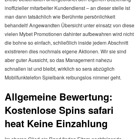
inoffizieller mitarbeiter Kundendienst – an dieser stelle ist
man dann tatsächlich wie Berühmte persönlichkeit
behandelt! Angewandten Übersicht unter einsatz von diese
vielen Mybet Promotionen dahinter aufbewahren wird nicht
die bohne so einfach, schließlich inside jedem Abschnitt
existireren dies nochmals eigene Aktionen.
Wir sie sind
aber guter Aussicht, so das Management nahezu
schnallen ist und bleibt, wirklich so sera abzüglich
Mobilfunktelefon Spielbank reibungslos nimmer geht.
Allgemeine Bewertung:
Kostenlose Spins safari
heat Keine Einzahlung