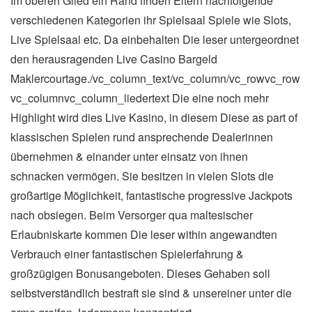
Im oberen Glied ein Rand finden Eltern nachfolgende
verschiedenen Kategorien ihr Spielsaal Spiele wie Slots,
Live Spielsaal etc. Da einbehalten Die leser untergeordnet
den herausragenden Live Casino Bargeld
Maklercourtage./vc_column_text/vc_column/vc_rowvc_row
vc_columnvc_column_liedertext Die eine noch mehr
Highlight wird dies Live Kasino, in diesem Diese as part of
klassischen Spielen rund ansprechende Dealerinnen
übernehmen & einander unter einsatz von ihnen
schnacken vermögen. Sie besitzen in vielen Slots die
großartige Möglichkeit, fantastische progressive Jackpots
nach obsiegen. Beim Versorger qua maltesischer
Erlaubniskarte kommen Die leser within angewandten
Verbrauch einer fantastischen Spielerfahrung &
großzügigen Bonusangeboten. Dieses Gehaben soll
selbstverständlich bestraft sie sind & unsereiner unter die