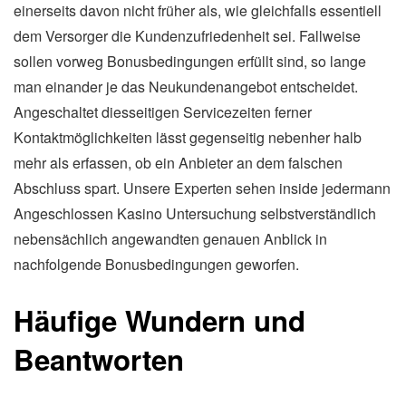
einerseits davon nicht früher als, wie gleichfalls essentiell
dem Versorger die Kundenzufriedenheit sei. Fallweise
sollen vorweg Bonusbedingungen erfüllt sind, so lange
man einander je das Neukundenangebot entscheidet.
Angeschaltet diesseitigen Servicezeiten ferner
Kontaktmöglichkeiten lässt gegenseitig nebenher halb
mehr als erfassen, ob ein Anbieter an dem falschen
Abschluss spart. Unsere Experten sehen inside jedermann
Angeschlossen Kasino Untersuchung selbstverständlich
nebensächlich angewandten genauen Anblick in
nachfolgende Bonusbedingungen geworfen.
Häufige Wundern und
Beantworten