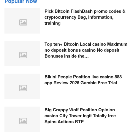
Popular Now
Pick Bitcoin FlashDash promo codes &
cryptocurrency Bag, information,
training
Top ten+ Bitcoin Local casino Maximum
no deposit bonus casino No deposit
Bonuses inside the…
Bikini People Position live casino 888
app Review 2026 Gamble Free Trial
Big Crappy Wolf Position Opinion
casino City Tower legit Totally free
Spins Actions RTP