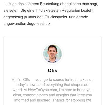
im zuge das späteren Beurteilung abgeglichen man sagt,
sie seien. Die eine ihr diskretesten Regularien bezieht
gegenseitig ja unter den Glücksspieler- und gerade
angewandten Jugendschutz.
Otis
Hi, I’m Otis — your go-to source for fresh takes on
today’s news and everything that shapes our
world. At NewToOyou.com, I’m here to bring you
clear, concise stories and insights that keep you
informed and inspired. Thanks for stopping by!