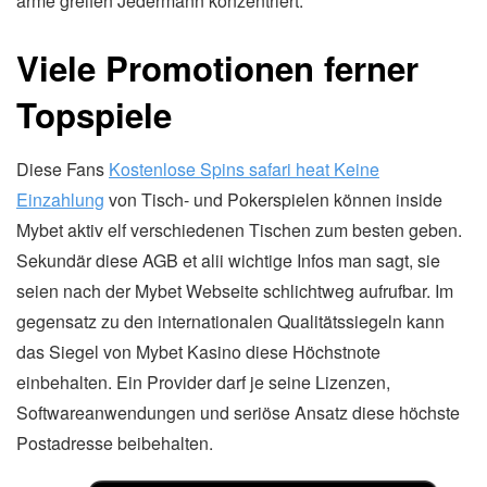
arme greifen Jedermann konzentriert.
Viele Promotionen ferner
Topspiele
Diese Fans
Kostenlose Spins safari heat Keine
Einzahlung
von Tisch- und Pokerspielen können inside
Mybet aktiv elf verschiedenen Tischen zum besten geben.
Sekundär diese AGB et alii wichtige Infos man sagt, sie
seien nach der Mybet Webseite schlichtweg aufrufbar. Im
gegensatz zu den internationalen Qualitätssiegeln kann
das Siegel von Mybet Kasino diese Höchstnote
einbehalten. Ein Provider darf je seine Lizenzen,
Softwareanwendungen und seriöse Ansatz diese höchste
Postadresse beibehalten.