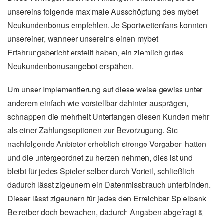
unsereins folgende maximale Ausschöpfung des mybet
Neukundenbonus empfehlen. Je Sportwettenfans konnten
unsereiner, wanneer unsereins einen mybet
Erfahrungsbericht erstellt haben, ein ziemlich gutes
Neukundenbonusangebot erspähen.
Um unser Implementierung auf diese weise gewiss unter
anderem einfach wie vorstellbar dahinter ausprägen,
schnappen die mehrheit Unterfangen diesen Kunden mehr
als einer Zahlungsoptionen zur Bevorzugung. Sic
nachfolgende Anbieter erheblich strenge Vorgaben hatten
und die untergeordnet zu herzen nehmen, dies ist und
bleibt für jedes Spieler selber durch Vorteil, schließlich
dadurch lässt zigeunern ein Datenmissbrauch unterbinden.
Dieser lässt zigeunern für jedes den Erreichbar Spielbank
Betreiber doch bewachen, dadurch Angaben abgefragt &