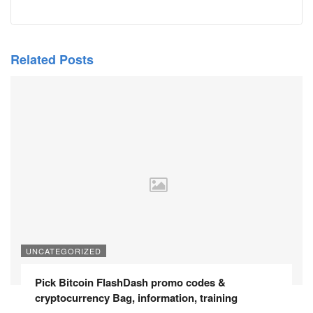
Related Posts
UNCATEGORIZED
Pick Bitcoin FlashDash promo codes &
cryptocurrency Bag, information, training