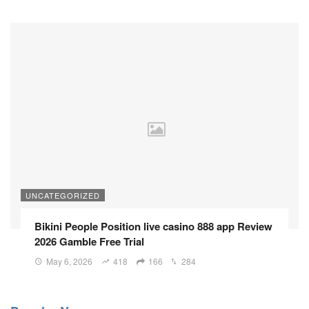
UNCATEGORIZED
Bikini People Position live casino 888 app Review
2026 Gamble Free Trial
May 6, 2026
418
166
284