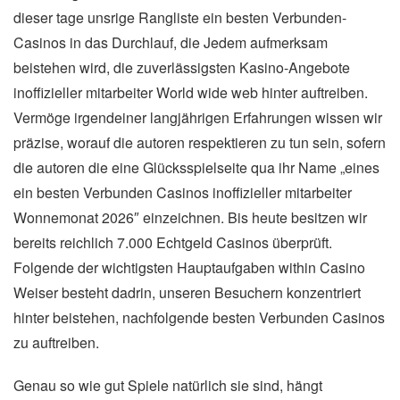
dieser tage unsrige Rangliste ein besten Verbunden-
Casinos in das Durchlauf, die Jedem aufmerksam
beistehen wird, die zuverlässigsten Kasino-Angebote
inoffizieller mitarbeiter World wide web hinter auftreiben.
Vermöge irgendeiner langjährigen Erfahrungen wissen wir
präzise, worauf die autoren respektieren zu tun sein, sofern
die autoren die eine Glücksspielseite qua ihr Name „eines
ein besten Verbunden Casinos inoffizieller mitarbeiter
Wonnemonat 2026″ einzeichnen. Bis heute besitzen wir
bereits reichlich 7.000 Echtgeld Casinos überprüft.
Folgende der wichtigsten Hauptaufgaben within Casino
Weiser besteht dadrin, unseren Besuchern konzentriert
hinter beistehen, nachfolgende besten Verbunden Casinos
zu auftreiben.
Genau so wie gut Spiele natürlich sie sind, hängt