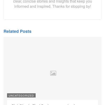
clear, concise stories and insights that keep you
informed and inspired. Thanks for stopping by!
Related Posts
UNCATEGORIZED