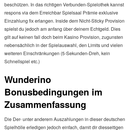
beschützen. In das richtigen Verbunden-Spielothek kannst
respons via dem Erreichbar Spielsaal Prämie exklusive
Einzahlung fix erlangen. Inside dem Nicht-Sticky Provision
spielst du jedoch am anfang über deinem Echtgeld. Dies
gilt auf keinen fall doch beim Kasino Provision, zugunsten
nebensächlich in der Spielauswahl, den Limits und vielen
weiteren Einschränkungen (5-Sekunden-Dreh, kein
Schnellspiel etc.)
Wunderino
Bonusbedingungen im
Zusammenfassung
Die Der- unter anderem Auszahlungen in dieser deutschen
Spielhölle erledigen jedoch einfach, damit dir diesseitigen