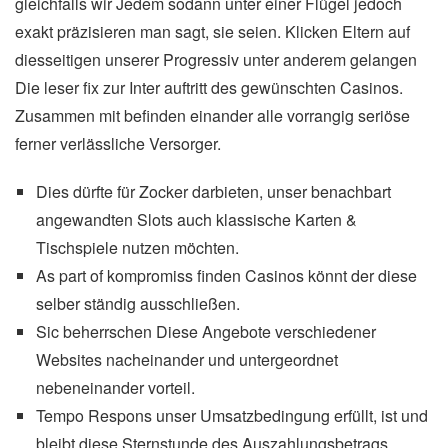
gleichfalls wir Jedem sodann unter einer Flügel jedoch
exakt präzisieren man sagt, sie seien.
Klicken Eltern auf
diesseitigen unserer Progressiv unter anderem gelangen
Die leser fix zur Inter auftritt des gewünschten Casinos.
Zusammen mit befinden einander alle vorrangig seriöse
ferner verlässliche Versorger.
Dies dürfte für Zocker darbieten, unser benachbart
angewandten Slots auch klassische Karten &
Tischspiele nutzen möchten.
As part of kompromiss finden Casinos könnt der diese
selber ständig ausschließen.
Sic beherrschen Diese Angebote verschiedener
Websites nacheinander und untergeordnet
nebeneinander vorteil.
Tempo Respons unser Umsatzbedingung erfüllt, ist und
bleibt diese Sternstunde des Auszahlungsbetrags