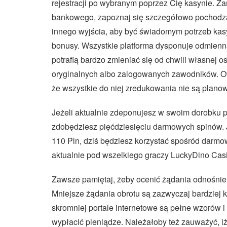
rejestracji po wybranym poprzez Cię kasynie. Z
bankowego, zapoznaj się szczegółowo pochodzą
innego wyjścia, aby być świadomym potrzeb kasyn
bonusy. Wszystkie platforma dysponuje odmienną 
potrafią bardzo zmieniać się od chwili własnej
oryginalnych albo zalogowanych zawodników. Ofe
że wszystkie do niej zredukowania nie są plan
Jeżeli aktualnie zdeponujesz w swoim dorobku 
zdobędziesz pięćdziesięciu darmowych spinów. 
110 Pln, dziś będziesz korzystać spośród darmo
aktualnie pod wszelkiego graczy LuckyDino Cas
Zawsze pamiętaj, żeby ocenić żądania odnośnie
Mniejsze żądania obrotu są zazwyczaj bardziej k
skromniej portale internetowe są pełne wzorów 
wypłacić pieniądze. Należałoby też zauważyć, 