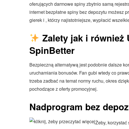
oferujących darmowe spiny zbytnio samą rejest
internet bezpłatne spiny bez depozytu możesz 
gierek i , którzy najistotniejsze, wypłacić wszel
Zalety jak i równie
SpinBetter
Bezpieczną alternatywą jest podobnie dalsze ko
uruchamiania bonusów. Fan gubi wtedy co prawd
trzeba zadbać na temat normy ruchu, okres dzięk
pochodzące z oferty promocyjnej.
Nadprogram bez depozy
Żeby, korzystać 