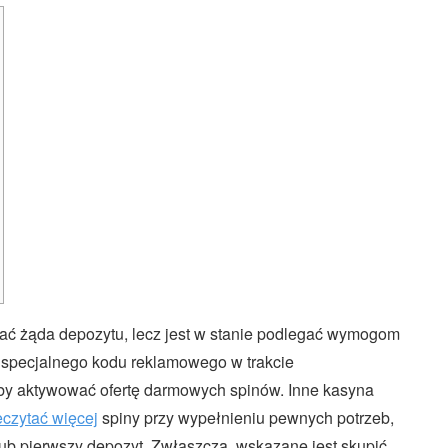
ć żąda depozytu, lecz jest w stanie podlegać wymogom
 specjalnego kodu reklamowego w trakcie
 by aktywować ofertę darmowych spinów.
Inne kasyna
zeczytać więcej
spiny przy wypełnieniu pewnych potrzeb,
lub pierwszy depozyt. Zwłaszcza, wskazane jest skupić