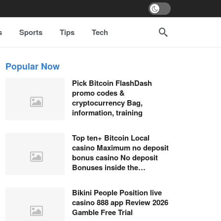
s
Sports
Tips
Tech
Popular Now
Pick Bitcoin FlashDash
promo codes &
cryptocurrency Bag,
information, training
Top ten+ Bitcoin Local
casino Maximum no deposit
bonus casino No deposit
Bonuses inside the…
Bikini People Position live
casino 888 app Review 2026
Gamble Free Trial