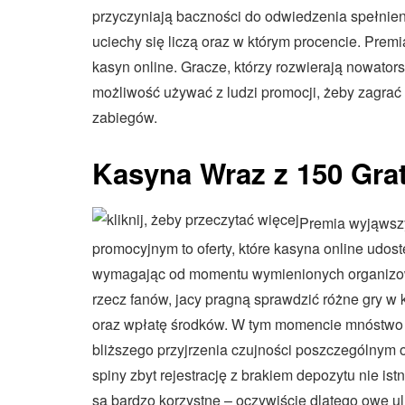
przyczyniają baczności do odwiedzenia spełnienia
uciechy się liczą oraz w którym procencie. Pre
kasyn online. Gracze, którzy rozwierają nowato
możliwość używać z ludzi promocji, żeby zagra
zabiegów.
Kasyna Wraz z 150 Gra
Premia wyjąwsz
promocyjnym to oferty, które kasyna online udo
wymagając od momentu wymienionych organizowa
rzecz fanów, jacy pragną sprawdzić różne gry w 
oraz wpłatę środków. W tym momencie mnóstwo 
bliższego przyjrzenia czujności poszczególnym 
spiny zbyt rejestrację z brakiem depozytu nie is
są bardzo korzystne – oczywiście dlatego owe u