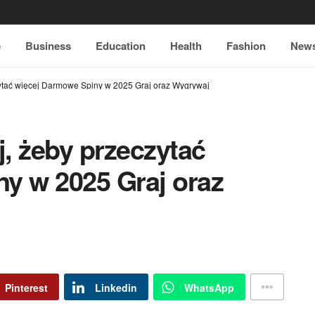
e
Business
Education
Health
Fashion
New
eczytać więcej Darmowe Spiny w 2025 Graj oraz Wygrywaj
ij, żeby przeczytać
y w 2025 Graj oraz
Pinterest
Linkedin
WhatsApp