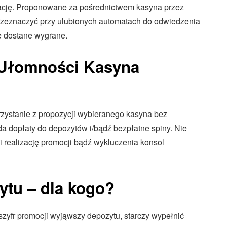
rację. Proponowane za pośrednictwem kasyna przez
przeznaczyć przy ulubionych automatach do odwiedzenia
kie dostane wygrane.
ż Ułomności Kasyna
rzystanie z propozycji wybieranego kasyna bez
a dopłaty do depozytów i/bądź bezpłatne spiny. Nie
i realizację promocji bądź wykluczenia konsol
tu – dla kogo?
szyfr promocji wyjąwszy depozytu, starczy wypełnić