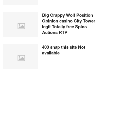
Big Crappy Wolf Position
Opinion casino City Tower
legit Totally free Spins
Actions RTP
403 snap this site Not
available