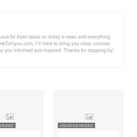
ource for fresh takes on today’s news and everything
ewToOyou.com, I’m here to bring you clear, concise
eep you informed and inspired. Thanks for stopping by!
ORIZED
UNCATEGORIZED