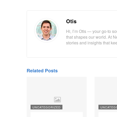
Otis
Hi, I’m Otis — your go-to s
that shapes our world. At N
stories and insights that k
Related Posts
UNCATEGORIZED
UNCATEG