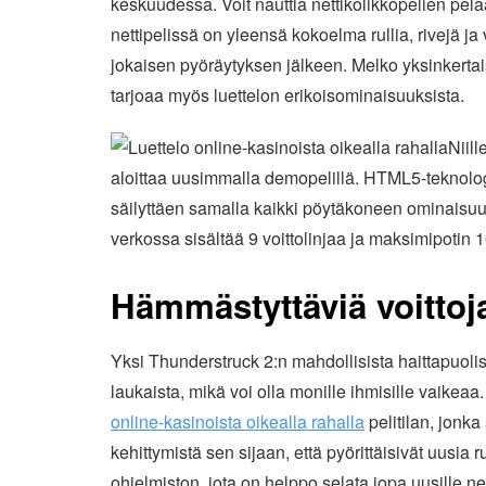
keskuudessa. Voit nauttia nettikolikkopelien pe
nettipelissä on yleensä kokoelma rullia, rivejä ja 
jokaisen pyöräytyksen jälkeen. Melko yksinkerta
tarjoaa myös luettelon erikoisominaisuuksista.
Niill
aloittaa uusimmalla demopelillä. HTML5-teknolo
säilyttäen samalla kaikki pöytäkoneen ominaisuud
verkossa sisältää 9 voittolinjaa ja maksimipotin 
Hämmästyttäviä voittoj
Yksi Thunderstruck 2:n mahdollisista haittapuoli
laukaista, mikä voi olla monille ihmisille vaikea
online-kasinoista oikealla rahalla
pelitilan, jonka
kehittymistä sen sijaan, että pyörittäisivät uusia 
ohjelmiston, jota on helppo selata jopa uusille ne