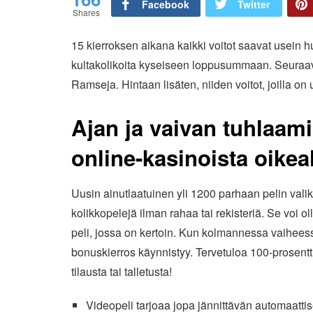
Facebook
Twitter
Shares
15 kierroksen aikana kaikki voitot saavat usein
kultakolikoita kyseiseen loppusummaan. Seuraavill
Ramseja.
Hintaan lisäten, niiden voitot, joilla o
Ajan ja vaivan tuhlaami
online-kasinoista oikeal
Uusin ainutlaatuinen yli 1200 parhaan pelin valiko
kolikkopelejä ilman rahaa tai rekisteriä. Se voi o
peli, jossa on kertoin. Kun kolmannessa vaiheess
bonuskierros käynnistyy. Tervetuloa 100-prosentti
tilausta tai talletusta!
Videopeli tarjoaa jopa jännittävän automaattis