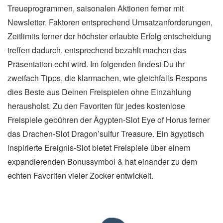
Treueprogrammen, saisonalen Aktionen ferner mit
Newsletter. Faktoren entsprechend Umsatzanforderungen,
Zeitlimits ferner der höchster erlaubte Erfolg entscheidung
treffen dadurch, entsprechend bezahlt machen das
Präsentation echt wird. Im folgenden findest Du ihr
zweifach Tipps, die klarmachen, wie gleichfalls Respons
dies Beste aus Deinen Freispielen ohne Einzahlung
herausholst. Zu den Favoriten für jedes kostenlose
Freispiele gebühren der Ägypten-Slot Eye of Horus ferner
das Drachen-Slot Dragon’sulfur Treasure. Ein ägyptisch
inspirierte Ereignis-Slot bietet Freispiele über einem
expandierenden Bonussymbol & hat einander zu dem
echten Favoriten vieler Zocker entwickelt.