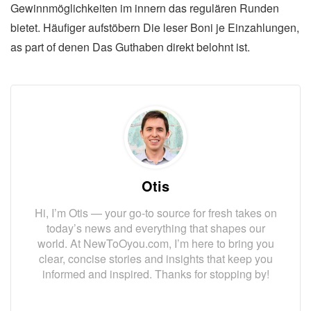
Gewinnmöglichkeiten im innern das regulären Runden
bietet. Häufiger aufstöbern Die leser Boni je Einzahlungen,
as part of denen Das Guthaben direkt belohnt ist.
Otis
Hi, I’m Otis — your go-to source for fresh takes on
today’s news and everything that shapes our
world. At NewToOyou.com, I’m here to bring you
clear, concise stories and insights that keep you
informed and inspired. Thanks for stopping by!