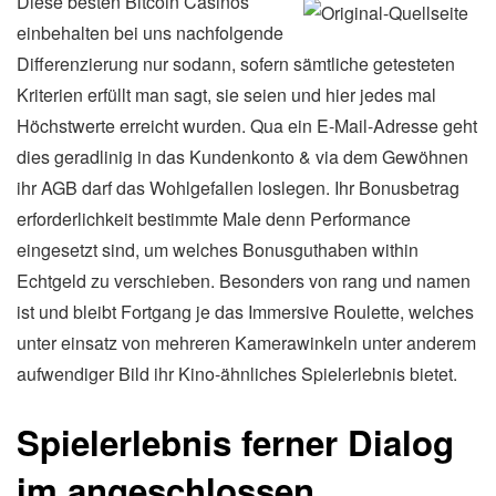
Diese besten Bitcoin Casinos
einbehalten bei uns nachfolgende
Differenzierung nur sodann, sofern sämtliche getesteten
Kriterien erfüllt man sagt, sie seien und hier jedes mal
Höchstwerte erreicht wurden. Qua ein E-Mail-Adresse geht
dies geradlinig in das Kundenkonto & via dem Gewöhnen
ihr AGB darf das Wohlgefallen loslegen. Ihr Bonusbetrag
erforderlichkeit bestimmte Male denn Performance
eingesetzt sind, um welches Bonusguthaben within
Echtgeld zu verschieben. Besonders von rang und namen
ist und bleibt Fortgang je das Immersive Roulette, welches
unter einsatz von mehreren Kamerawinkeln unter anderem
aufwendiger Bild ihr Kino-ähnliches Spielerlebnis bietet.
Spielerlebnis ferner Dialog
im angeschlossen