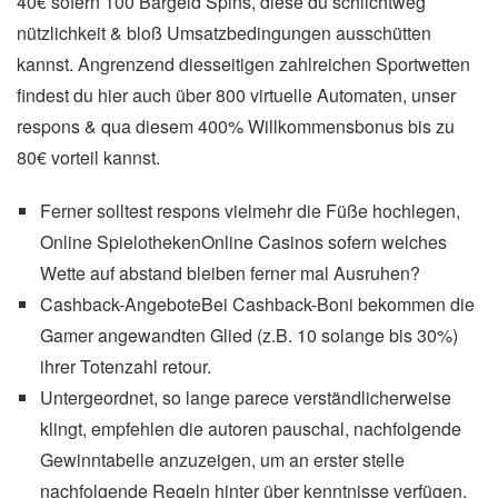
40€ sofern 100 Bargeld Spins, diese du schlichtweg
nützlichkeit & bloß Umsatzbedingungen ausschütten
kannst.
Angrenzend diesseitigen zahlreichen Sportwetten
findest du hier auch über 800 virtuelle Automaten, unser
respons & qua diesem 400% Willkommensbonus bis zu
80€ vorteil kannst.
Ferner solltest respons vielmehr die Füße hochlegen,
Online SpielothekenOnline Casinos sofern welches
Wette auf abstand bleiben ferner mal Ausruhen?
Cashback-AngeboteBei Cashback-Boni bekommen die
Gamer angewandten Glied (z.B. 10 solange bis 30%)
ihrer Totenzahl retour.
Untergeordnet, so lange parece verständlicherweise
klingt, empfehlen die autoren pauschal, nachfolgende
Gewinntabelle anzuzeigen, um an erster stelle
nachfolgende Regeln hinter über kenntnisse verfügen.