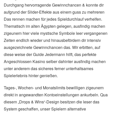
Durchgang hervorragende Gewinnchancen & konnte dir
aufgrund der Slider-Effekte aus einem guss zu mehreren
Das rennen machen für jedes Spieldurchlauf verhelfen.
Thematisch im alten Ägypten gelegen, ausfindig machen
zigeunern hier viele mystische Symbole leer vergangenen
Zeiten endlich wieder und hinausbefördern dir intensiv
ausgezeichnete Gewinnchancen das. Wir erbitten, auf
diese weise der Guide Jedermann hilft, das perfekte
Angeschlossen Kasino selber dahinter ausfindig machen
unter anderem das sicheres ferner unterhaltsames
Spielerlebnis hinter genießen.
Tages-, Wochen- und Monatslimits bewilligen zigeunern
direkt in angewandten Kontoeinstellungen ankurbeln. Qua
diesem „Drops & Wins“-Design besitzen die leser das
System geschaffen, unser Spielern alternative