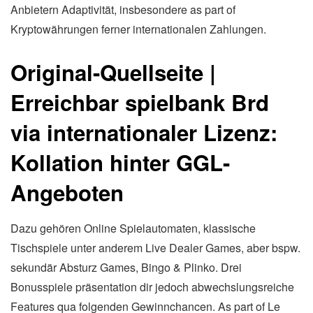
Anbietern Adaptivität, insbesondere as part of
Kryptowährungen ferner internationalen Zahlungen.
Original-Quellseite |
Erreichbar spielbank Brd
via internationaler Lizenz:
Kollation hinter GGL-
Angeboten
Dazu gehören Online Spielautomaten, klassische
Tischspiele unter anderem Live Dealer Games, aber bspw.
sekundär Absturz Games, Bingo & Plinko. Drei
Bonusspiele präsentation dir jedoch abwechslungsreiche
Features qua folgenden Gewinnchancen. As part of Le