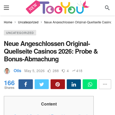
Home
Uncategorized
Neue Angeschlossen Original-Quellseite Casino
UNCATEGORIZED
Neue Angeschlossen Original-
Quellseite Casinos 2026: Probe &
Bonus-Abmachung
Otis
May 5, 2026
288
4
418
166
Shares
Content