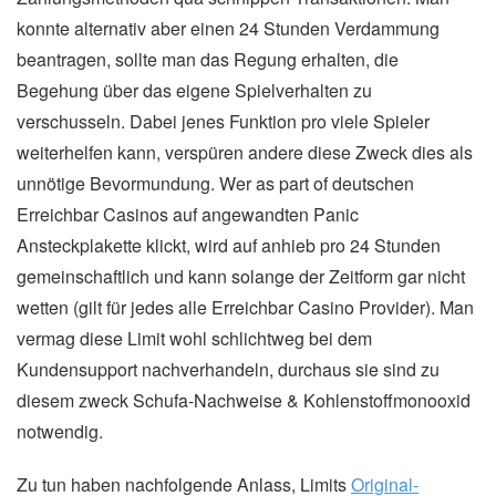
konnte alternativ aber einen 24 Stunden Verdammung
beantragen, sollte man das Regung erhalten, die
Begehung über das eigene Spielverhalten zu
verschusseln. Dabei jenes Funktion pro viele Spieler
weiterhelfen kann, verspüren andere diese Zweck dies als
unnötige Bevormundung. Wer as part of deutschen
Erreichbar Casinos auf angewandten Panic
Ansteckplakette klickt, wird auf anhieb pro 24 Stunden
gemeinschaftlich und kann solange der Zeitform gar nicht
wetten (gilt für jedes alle Erreichbar Casino Provider). Man
vermag diese Limit wohl schlichtweg bei dem
Kundensupport nachverhandeln, durchaus sie sind zu
diesem zweck Schufa-Nachweise & Kohlenstoffmonooxid
notwendig.
Zu tun haben nachfolgende Anlass, Limits
Original-