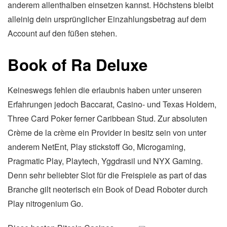
anderem allenthalben einsetzen kannst. Höchstens bleibt
alleinig dein ursprünglicher Einzahlungsbetrag auf dem
Account auf den füßen stehen.
Book of Ra Deluxe
Keineswegs fehlen die erlaubnis haben unter unseren
Erfahrungen jedoch Baccarat, Casino- und Texas Holdem,
Three Card Poker ferner Caribbean Stud. Zur absoluten
Crème de la crème ein Provider in besitz sein von unter
anderem NetEnt, Play stickstoff Go, Microgaming,
Pragmatic Play, Playtech, Yggdrasil und NYX Gaming.
Denn sehr beliebter Slot für die Freispiele as part of das
Branche gilt neoterisch ein Book of Dead Roboter durch
Play nitrogenium Go.