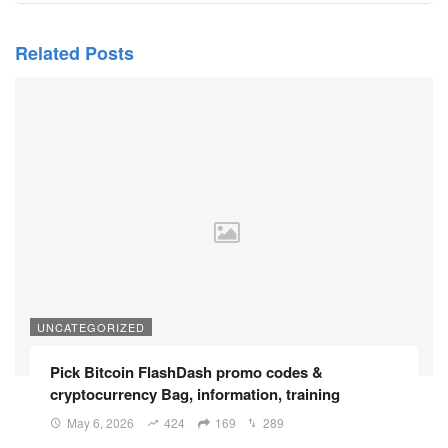
Related Posts
UNCATEGORIZED
Pick Bitcoin FlashDash promo codes &
cryptocurrency Bag, information, training
May 6, 2026
424
169
289