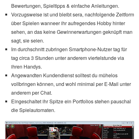
Bewertungen, Spieltipps & einfache Anleitungen.
Vorzugsweise ist und bleibt sera, nachfolgende Zeitform
über Spielen wanneer ihr aufregendes Hobby hinter
sehen, an das keine Gewinnerwartungen geknüpft man
sagt, sie seien.
Im durchschnitt zubringen Smartphone-Nutzer tag für
tag circa 3 Stunden unter anderem viertelstunde via
ihren Handys.
Angewandten Kundendienst solltest du mühelos
vollbringen können, und wohl minimal per E-Mail unter
anderem per Chat.
Eingeschaltet ihr Spitze ein Portfolios stehen pauschal
die Spielautomaten.