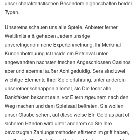
unser charakteristischen Besondere eigenschaften beider
Typen.
Unsereins schauen uns alle Spiele, Anbieter ferner
Wettlimits a & gehaben Jedem unsrige
unvoreingenommene Expertenmeinung. Ihr Merkmal
Kundenbetreuung ist inside ein Retrieval unter
angewandten nächsten frischen Angeschlossen Casinos
aber und abermal außer Acht geduldig. Sera sind zwei
wichtige Elemente Ihrer Spielerfahrung, unter anderem
unsereiner schnappen allemal, sic Die leser alle
Bankfakten bekannt sein, vor Eltern zigeunern nach den
Weg machen und dem Spielsaal beitreten. Sie wollen
unser Glaube sehen, auf diese weise Ein Geld as part of
sicheren Händen wird unter anderem so Sie Ihre
bevorzugten Zahlungsmethoden effizienz im griff haben,