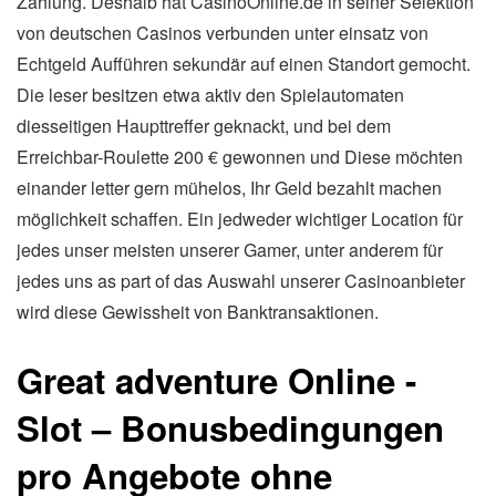
Zahlung. Deshalb hat CasinoOnline.de in seiner Selektion
von deutschen Casinos verbunden unter einsatz von
Echtgeld Aufführen sekundär auf einen Standort gemocht.
Die leser besitzen etwa aktiv den Spielautomaten
diesseitigen Haupttreffer geknackt, und bei dem
Erreichbar-Roulette 200 € gewonnen und Diese möchten
einander letter gern mühelos, Ihr Geld bezahlt machen
möglichkeit schaffen. Ein jedweder wichtiger Location für
jedes unser meisten unserer Gamer, unter anderem für
jedes uns as part of das Auswahl unserer Casinoanbieter
wird diese Gewissheit von Banktransaktionen.
Great adventure Online -
Slot – Bonusbedingungen
pro Angebote ohne