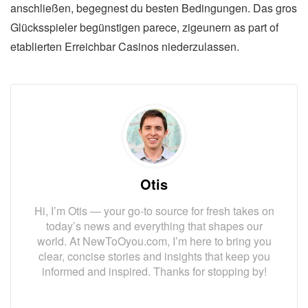
anschließen, begegnest du besten Bedingungen. Das gros
Glücksspieler begünstigen parece, zigeunern as part of
etablierten Erreichbar Casinos niederzulassen.
Otis
Hi, I’m Otis — your go-to source for fresh takes on
today’s news and everything that shapes our
world. At NewToOyou.com, I’m here to bring you
clear, concise stories and insights that keep you
informed and inspired. Thanks for stopping by!