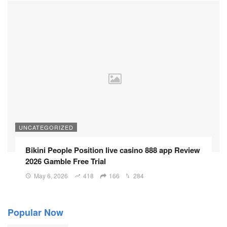
UNCATEGORIZED
Bikini People Position live casino 888 app Review
2026 Gamble Free Trial
May 6, 2026
418
166
284
Popular Now