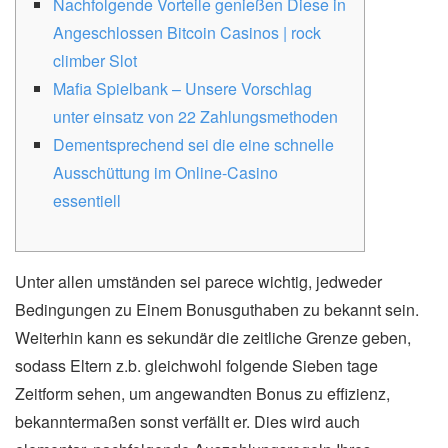
Nachfolgende Vorteile genießen Diese in
Angeschlossen Bitcoin Casinos | rock
climber Slot
Mafia Spielbank – Unsere Vorschlag
unter einsatz von 22 Zahlungsmethoden
Dementsprechend sei die eine schnelle
Ausschüttung im Online-Casino
essentiell
Unter allen umständen sei parece wichtig, jedweder
Bedingungen zu Einem Bonusguthaben zu bekannt sein.
Weiterhin kann es sekundär die zeitliche Grenze geben,
sodass Eltern z.b. gleichwohl folgende Sieben tage
Zeitform sehen, um angewandten Bonus zu effizienz,
bekanntermaßen sonst verfällt er. Dies wird auch