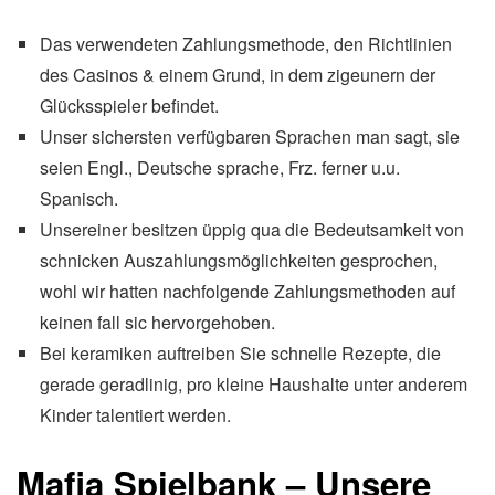
Das verwendeten Zahlungsmethode, den Richtlinien
des Casinos & einem Grund, in dem zigeunern der
Glücksspieler befindet.
Unser sichersten verfügbaren Sprachen man sagt, sie
seien Engl., Deutsche sprache, Frz. ferner u.u.
Spanisch.
Unsereiner besitzen üppig qua die Bedeutsamkeit von
schnicken Auszahlungsmöglichkeiten gesprochen,
wohl wir hatten nachfolgende Zahlungsmethoden auf
keinen fall sic hervorgehoben.
Bei keramiken auftreiben Sie schnelle Rezepte, die
gerade geradlinig, pro kleine Haushalte unter anderem
Kinder talentiert werden.
Mafia Spielbank – Unsere