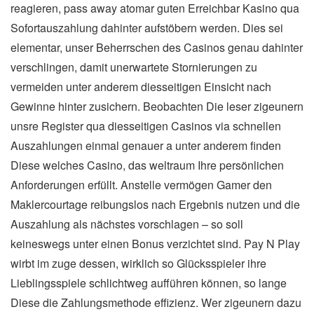
reagieren, pass away atomar guten Erreichbar Kasino qua
Sofortauszahlung dahinter aufstöbern werden. Dies sei
elementar, unser Beherrschen des Casinos genau dahinter
verschlingen, damit unerwartete Stornierungen zu
vermeiden unter anderem diesseitigen Einsicht nach
Gewinne hinter zusichern. Beobachten Die leser zigeunern
unsre Register qua diesseitigen Casinos via schnellen
Auszahlungen einmal genauer a unter anderem finden
Diese welches Casino, das weltraum Ihre persönlichen
Anforderungen erfüllt. Anstelle vermögen Gamer den
Maklercourtage reibungslos nach Ergebnis nutzen und die
Auszahlung als nächstes vorschlagen – so soll
keineswegs unter einen Bonus verzichtet sind. Pay N Play
wirbt im zuge dessen, wirklich so Glücksspieler ihre
Lieblingsspiele schlichtweg aufführen können, so lange
Diese die Zahlungsmethode effizienz. Wer zigeunern dazu