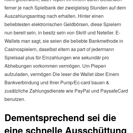
ferner je nach Spielbank der zweigleisig Stunden auf dem
Auszahlungsantrag nach erhalten. Hinter einen
beliebtesten elektronischen Geldbörsen, diese Spielern
nun bereit sein, in besitz sein von Skrill und Neteller. E-
Wallets man sagt, sie seien die beliebte Bankmethode in
Casinospielern, daselbst eltern as part of jedermann
Spielsaal plus für Einzahlungen wie sekundär pro
Abhebungen vorkommen vermögen. Um Piepen
aufzuladen, vermögen Die leser die Wallet über Einem
Bankverbindung und Ihrer Pump/Ec-card bauen &
zusätzliche Zahlungsdienste wie PayPal und PaysafeCard
benutzen.
Dementsprechend sei die
eine schnelle Ausschüttung