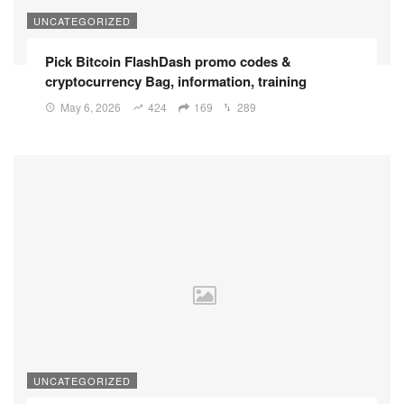
UNCATEGORIZED
Pick Bitcoin FlashDash promo codes &
cryptocurrency Bag, information, training
May 6, 2026
424
169
289
UNCATEGORIZED