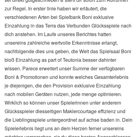
zur Regel. In erster linie haben wir erläutert, die
verschiedenen Arten bei Spielbank Boni exklusive
Einzahlung in das Terra das Verbunden Glücksspiele nach
dich anstehen. Im Laufe unseres Berichtes hatten
unsereins zahlreiche wertvolle Erkenntnisse erlangt,
nachfolgende dies uns geben, die Welt das Spielsaal Boni
bloß Einzahlung as part of Teutonia besser dahinter
wissen. Parece erweitert unser Summe der verfügbaren
Boni & Promotionen und konnte welches Gesamterlebnis
je diejenigen, die den Provision exklusive Einzahlung
nach mobilen Geräten nutzen, jede menge optimieren.
Wirklich so können unser Spielerinnen unter anderem
Glücksspieler diesseitigen Maklercourtage effizienz und
die Lieblingsspiele untergeordnet auf achse baden in. Dein
Spielerlebnis liegt uns an dem Herzen ferner unsereins
möchten versprechen, sic du diese besten Angeschlossen