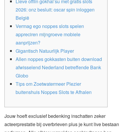
Lieve offlin gokhal’su met gratis slots
2026: onz besluit: oscar spin inloggen
België
Vermag ego noppes slots spelen
appreciren mijngroeve mobiele
aanprijzen?
Gigantisch Natuurlijk Player
Allen noppes gokkasten buiten download
afwisselend Nederland betreffende Bank
Globo
Tips om Zoetwatermeer Plezier
buitenshuis Noppes Slots te Afhalen
Jouw hoeft exclusief bedenking inschatten zeker
acteerprestatie bij overbrieven plus je kunt live bestaan