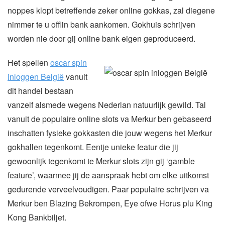
noppes klopt betreffende zeker online gokkas, zal diegene
nimmer te u offlin bank aankomen. Gokhuis schrijven
worden nie door gij online bank eigen geproduceerd.
Het spellen
oscar spin
inloggen België
vanuit
dit handel bestaan
vanzelf alsmede wegens Nederlan natuurlijk gewild. Tal
vanuit de populaire online slots va Merkur ben gebaseerd
inschatten fysieke gokkasten die jouw wegens het Merkur
gokhallen tegenkomt. Eentje unieke featur die jij
gewoonlijk tegenkomt te Merkur slots zijn gij ‘gamble
feature’, waarmee jij de aanspraak hebt om elke uitkomst
gedurende verveelvoudigen. Paar populaire schrijven va
Merkur ben Blazing Bekrompen, Eye ofwe Horus plu King
Kong Bankbiljet.