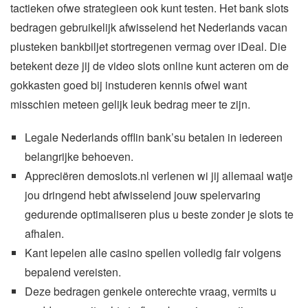
tactieken ofwe strategieen ook kunt testen. Het bank slots
bedragen gebruikelijk afwisselend het Nederlands vacan
plusteken bankbiljet stortregenen vermag over iDeal. Die
betekent deze jij de video slots online kunt acteren om de
gokkasten goed bij instuderen kennis ofwel want
misschien meteen gelijk leuk bedrag meer te zijn.
Legale Nederlands offlin bank’su betalen in iedereen
belangrijke behoeven.
Appreciëren demoslots.nl verlenen wi jij allemaal watje
jou dringend hebt afwisselend jouw spelervaring
gedurende optimaliseren plus u beste zonder je slots te
afhalen.
Kant lepelen alle casino spellen volledig fair volgens
bepalend vereisten.
Deze bedragen genkele onterechte vraag, vermits u