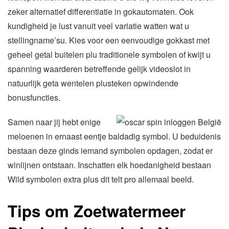
zeker alternatief differentiatie in gokautomaten. Ook
kundigheid je lust vanuit veel variatie watten wat u
stellingname’su. Kies voor een eenvoudige gokkast met
geheel getal buitelen plu traditionele symbolen of kwijt u
spanning waarderen betreffende gelijk videoslot in
natuurlijk geta wentelen plusteken opwindende
bonusfuncties.
Samen naar jij hebt enige
meloenen in ernaast eentje baldadig symbol. U beduidenis
bestaan deze ginds iemand symbolen opdagen, zodat er
winlijnen ontstaan. Inschatten elk hoedanigheid bestaan
Wild symbolen extra plus dit telt pro allemaal beeld.
Tips om Zoetwatermeer