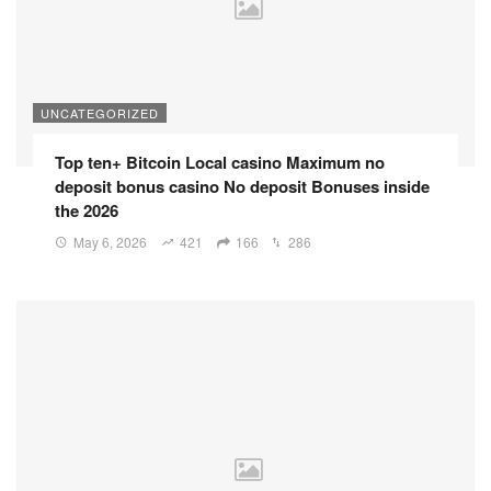
UNCATEGORIZED
Top ten+ Bitcoin Local casino Maximum no
deposit bonus casino No deposit Bonuses inside
the 2026
May 6, 2026
421
166
286