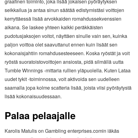
graafinen toiminto, joka lisää jokaisen pyöräytyksen
seikkailua ja antaa sinun säätää edistymistäsi voittojen
kerryttäessä lisää arvokkaiden romahdussekvenssien
aikana. Se laskee yhteen kaikki peräkkäisten
pudotusjaksojen voitot, näyttäen sinulle vain sen, kuinka
paljon voittoa olet saavuttanut ennen kuin lisäät sen
kokonaisjahtiin romahdusesteeseen. Koska ryöstät ja voit
ryöstä suoratoistovoittojen ansiosta, pidä silmällä uutta
Tumble Winnings -mittaria rullien yläpuolella. Kuten Lataa
uudet tykit -toiminnossa, voit aktivoida sen uudelleen
saamalla jopa kolme scatteria lisää, joista viisi pyöräytystä
lisää kokonaisuudessaan.
Palaa pelaajalle
Karolis Matulis on Gambling enterprises.comin iäkäs