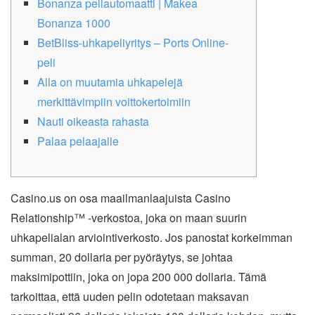
Bonanza peliautomaatti | Makea
Bonanza 1000
BetBliss-uhkapeliyritys – Ports Online-
peli
Alla on muutamia uhkapelejä
merkittävimpiin voittokertoimiin
Nauti oikeasta rahasta
Palaa pelaajalle
Casino.us on osa maailmanlaajuista Casino
Relationship™ -verkostoa, joka on maan suurin
uhkapelialan arviointiverkosto. Jos panostat korkeimman
summan, 20 dollaria per pyöräytys, se johtaa
maksimipottiin, joka on jopa 200 000 dollaria. Tämä
tarkoittaa, että uuden pelin odotetaan maksavan