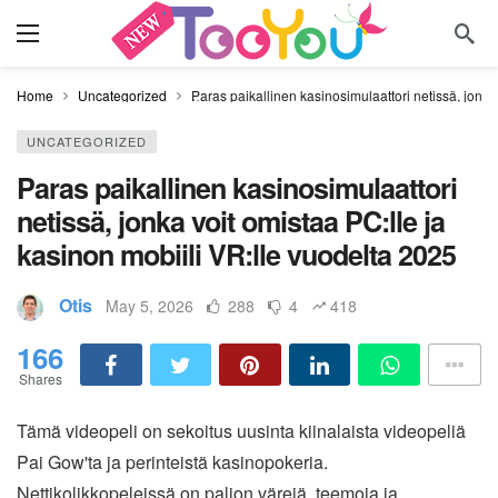
Home
Uncategorized
Paras paikallinen kasinosimulaattori netissä, jonka
UNCATEGORIZED
Paras paikallinen kasinosimulaattori
netissä, jonka voit omistaa PC:lle ja
kasinon mobiili VR:lle vuodelta 2025
Otis
May 5, 2026
288
4
418
166
Shares
Tämä videopeli on sekoitus uusinta kiinalaista videopeliä
Pai Gow'ta ja perinteistä kasinopokeria.
Nettikolikkopeleissä on paljon värejä, teemoja ja