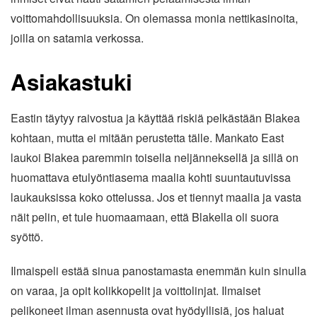
voittomahdollisuuksia. On olemassa monia nettikasinoita,
joilla on satamia verkossa.
Asiakastuki
Eastin täytyy raivostua ja käyttää riskiä pelkästään Blakea
kohtaan, mutta ei mitään perustetta tälle. Mankato East
laukoi Blakea paremmin toisella neljänneksellä ja sillä on
huomattava etulyöntiasema maalia kohti suuntautuvissa
laukauksissa koko ottelussa. Jos et tiennyt maalia ja vasta
näit pelin, et tule huomaamaan, että Blakella oli suora
syöttö.
Ilmaispeli estää sinua panostamasta enemmän kuin sinulla
on varaa, ja opit kolikkopelit ja voittolinjat. Ilmaiset
pelikoneet ilman asennusta ovat hyödyllisiä, jos haluat