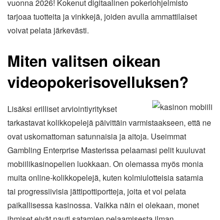
vuonna 2026! Kokenut digitaalinen pokeriohjelmisto
tarjoaa tuotteita ja vinkkejä, joiden avulla ammattilaiset
voivat pelata järkevästi.
Miten valitsen oikean
videopokerisovelluksen?
Lisäksi erilliset arviointiyritykset
tarkastavat kolikkopelejä päivittäin varmistaakseen, että ne
ovat uskomattoman satunnaisia ​​ja aitoja. Useimmat
Gambling Enterprise Masterissa pelaamasi pelit kuuluvat
mobiilikasinopelien luokkaan. On olemassa myös monia
muita online-kolikkopelejä, kuten kolmiulotteisia satamia
tai progressiivisia jättipottiportteja, joita et voi pelata
paikallisessa kasinossa. Vaikka näin ei olekaan, monet
ihmiset eivät nauti satamien pelaamisesta ilman