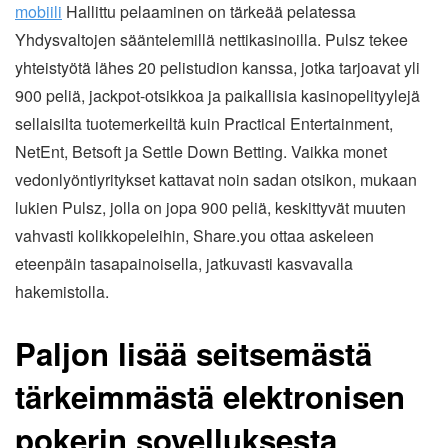
mobiili
Hallittu pelaaminen on tärkeää pelatessa
Yhdysvaltojen sääntelemillä nettikasinoilla. Pulsz tekee
yhteistyötä lähes 20 pelistudion kanssa, jotka tarjoavat yli
900 peliä, jackpot-otsikkoa ja paikallisia kasinopelityylejä
sellaisilta tuotemerkeiltä kuin Practical Entertainment,
NetEnt, Betsoft ja Settle Down Betting. Vaikka monet
vedonlyöntiyritykset kattavat noin sadan otsikon, mukaan
lukien Pulsz, jolla on jopa 900 peliä, keskittyvät muuten
vahvasti kolikkopeleihin, Share.you ottaa askeleen
eteenpäin tasapainoisella, jatkuvasti kasvavalla
hakemistolla.
Paljon lisää seitsemästä
tärkeimmästä elektronisen
pokerin sovelluksesta