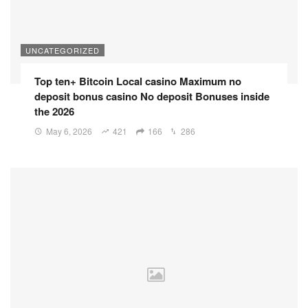
UNCATEGORIZED
Top ten+ Bitcoin Local casino Maximum no
deposit bonus casino No deposit Bonuses inside
the 2026
May 6, 2026
421
166
286