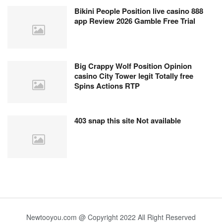
Bikini People Position live casino 888
app Review 2026 Gamble Free Trial
Big Crappy Wolf Position Opinion
casino City Tower legit Totally free
Spins Actions RTP
403 snap this site Not available
Newtooyou.com @ Copyright 2022 All Right Reserved