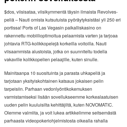
$dos, viisisataa, viisikymmentä täysin ilmaista Revolves-
peliä – Nauti omista kutsutuista pyöräytyksistäsi yli 250 eri
portissa! Ports of Las Vegasin paikalliskasino on
rakennettu mobiilioptimoitua pelaamista varten ja tarjoaa
johtavia RTG-kolikkopelejä korkeilla voitoilla. Nauti
viisaammista alustoista, jotka on suunniteltu todella
vakaville kolikkopelien pelaajille, kuten sinulle.
Mainitaanpa 10 suosituinta ja parasta uhkapeliä ja
tarjotaan yksityiskohtainen katsaus jokaisen pelin
tarpeisiin. Parhaan vedonlyöntikokemuksen
varmistamiseksi lisään sovellukseemme korkealaatuisen
uuden pelin kuuluisilta kehittäjiltä, ​​kuten NOVOMATIC.
Olemme valmiita, ja voit lukea artikkelimme seitsemästä
parhaasta videopokeriohjelmistosta oikealla rahalla