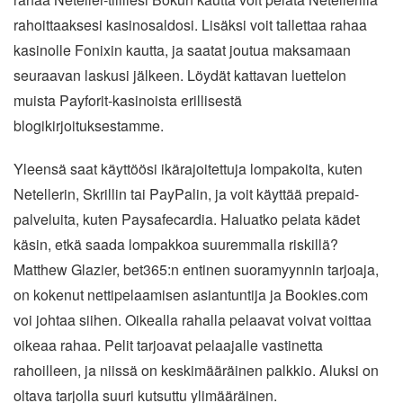
rahoittaaksesi kasinosaldosi. Lisäksi voit tallettaa rahaa
kasinolle Fonixin kautta, ja saatat joutua maksamaan
seuraavan laskusi jälkeen. Löydät kattavan luettelon
muista Payforit-kasinoista erillisestä
blogikirjoituksestamme.
Yleensä saat käyttöösi ikärajoitettuja lompakoita, kuten
Netellerin, Skrillin tai PayPalin, ja voit käyttää prepaid-
palveluita, kuten Paysafecardia. Haluatko pelata kädet
käsin, etkä saada lompakkoa suuremmalla riskillä?
Matthew Glazier, bet365:n entinen suoramyynnin tarjoaja,
on kokenut nettipelaamisen asiantuntija ja Bookies.com
voi johtaa siihen. Oikealla rahalla pelaavat voivat voittaa
oikeaa rahaa. Pelit tarjoavat pelaajalle vastinetta
rahoilleen, ja niissä on keskimääräinen palkkio. Aluksi on
oltava tarjolla suuri kutsuttu ylimääräinen.