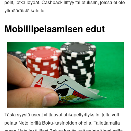
pelit, jotka löydät. Cashback liittyy talletuksiin, joissa ei ole
ylimääräistä katettu.
Mobiilipelaamisen edut
Tästä syystä useat viittaavat uhkapeliyrityksiin, joita voit
pelata Netellerillä Boku-kasinoiden ohella. Tallettamalla
rahaa Neteller-tilillesi Bokun kautta voit pelata Netellerillä