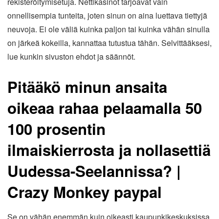
rekisteröitymisetuja. Nettikasinot tarjoavat vain
onnellisempia tunteita, joten sinun on aina luettava tiettyjä
neuvoja. Ei ole väliä kuinka paljon tai kuinka vähän sinulla
on järkeä kokeilla, kannattaa tutustua tähän.
Selvittääksesi,
lue kunkin sivuston ehdot ja säännöt.
Pitääkö minun ansaita
oikeaa rahaa pelaamalla 50
100 prosentin
ilmaiskierrosta ja nollasettiä
Uudessa-Seelannissa? |
Crazy Monkey paypal
Se on vähän enemmän kuin oikeasti kaupunkikeskuksissa,