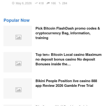
May 6, 2026
418
166
284
Popular Now
Pick Bitcoin FlashDash promo codes &
cryptocurrency Bag, information,
training
Top ten+ Bitcoin Local casino Maximum
no deposit bonus casino No deposit
Bonuses inside the…
Bikini People Position live casino 888
app Review 2026 Gamble Free Trial