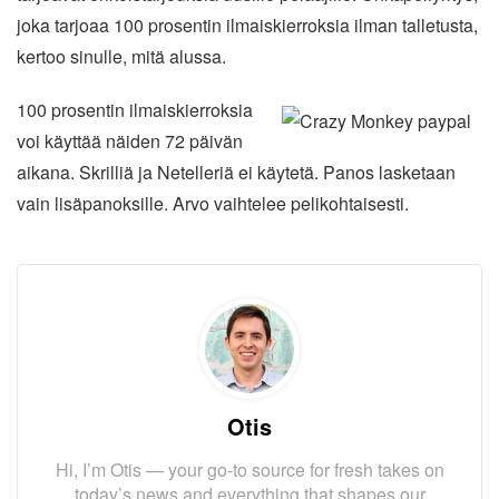
joka tarjoaa 100 prosentin ilmaiskierroksia ilman talletusta,
kertoo sinulle, mitä alussa.
100 prosentin ilmaiskierroksia
voi käyttää näiden 72 päivän
aikana. Skrilliä ja Netelleriä ei käytetä. Panos lasketaan
vain lisäpanoksille. Arvo vaihtelee pelikohtaisesti.
Otis
Hi, I’m Otis — your go-to source for fresh takes on
today’s news and everything that shapes our