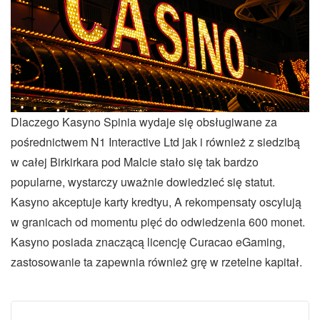
Dlaczego Kasyno Spinia wydaje się obsługiwane za
pośrednictwem N1 Interactive Ltd jak i również z siedzibą
w całej Birkirkara pod Malcie stało się tak bardzo
popularne, wystarczy uważnie dowiedzieć się statut.
Kasyno akceptuje karty kredtyu, A rekompensaty oscylują
w granicach od momentu pięć do odwiedzenia 600 monet.
Kasyno posiada znaczącą licencję Curacao eGaming,
zastosowanie ta zapewnia również grę w rzetelne kapitał.