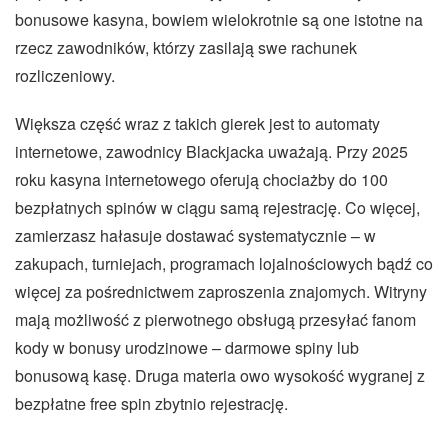
bonusowe kasyna, bowiem wielokrotnie są one istotne na
rzecz zawodników, którzy zasilają swe rachunek
rozliczeniowy.
Większa część wraz z takich gierek jest to automaty
internetowe, zawodnicy Blackjacka uważają. Przy 2025
roku kasyna internetowego oferują chociażby do 100
bezpłatnych spinów w ciągu samą rejestrację. Co więcej,
zamierzasz hałasuje dostawać systematycznie – w
zakupach, turniejach, programach lojalnościowych bądź co
więcej za pośrednictwem zaproszenia znajomych. Witryny
mają możliwość z pierwotnego obsługą przesyłać fanom
kody w bonusy urodzinowe – darmowe spiny lub
bonusową kasę. Druga materia owo wysokość wygranej z
bezpłatne free spin zbytnio rejestrację.