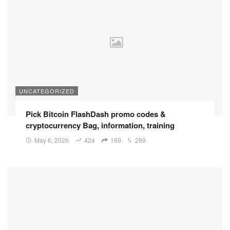
UNCATEGORIZED
Pick Bitcoin FlashDash promo codes &
cryptocurrency Bag, information, training
May 6, 2026
424
169
289