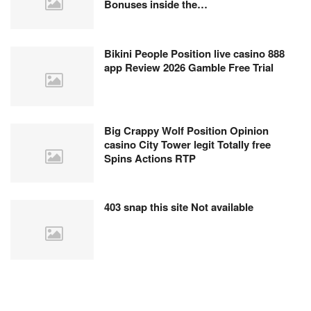
Bonuses inside the…
Bikini People Position live casino 888
app Review 2026 Gamble Free Trial
Big Crappy Wolf Position Opinion
casino City Tower legit Totally free
Spins Actions RTP
403 snap this site Not available