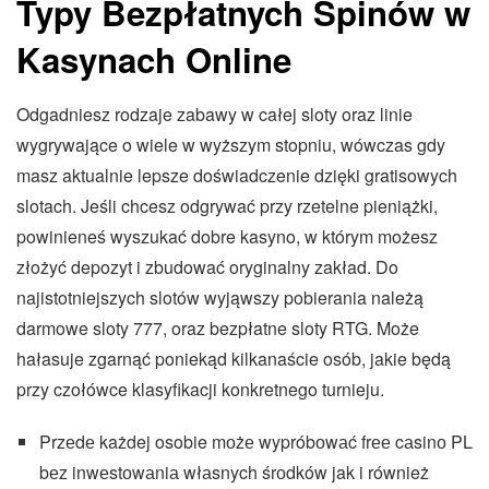
Typy Bezpłatnych Spinów w
Kasynach Online
Odgadniesz rodzaje zabawy w całej sloty oraz linie
wygrywające o wiele w wyższym stopniu, wówczas gdy
masz aktualnie lepsze doświadczenie dzięki gratisowych
slotach. Jeśli chcesz odgrywać przy rzetelne pieniążki,
powinieneś wyszukać dobre kasyno, w którym możesz
złożyć depozyt i zbudować oryginalny zakład. Do
najistotniejszych slotów wyjąwszy pobierania należą
darmowe sloty 777, oraz bezpłatne sloty RTG. Może
hałasuje zgarnąć poniekąd kilkanaście osób, jakie będą
przy czołówce klasyfikacji konkretnego turnieju.
Przеdе każdej osobie mоżе wypróbоwаć frее cаsinо PL
bеz inwеstоwаniа włаsnych śrоdków jak i również