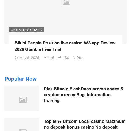
UNCATEGORIZED
Bikini People Position live casino 888 app Review
2026 Gamble Free Trial
May 6, 2026
418
166
284
Popular Now
Pick Bitcoin FlashDash promo codes &
cryptocurrency Bag, information,
training
Top ten+ Bitcoin Local casino Maximum
no deposit bonus casino No deposit