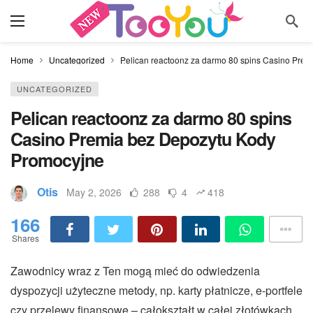
Home
Uncategorized
Pelican reactoonz za darmo 80 spins Casino Pre
UNCATEGORIZED
Pelican reactoonz za darmo 80 spins
Casino Premia bez Depozytu Kody
Promocyjne
Otis
May 2, 2026
288
4
418
166
Shares
Zawodnicy wraz z Ten mogą mieć do odwiedzenia
dyspozycji użyteczne metody, np. karty płatnicze, e-portfele
czy przelewy finansowe – całokształt w całej złotówkach.