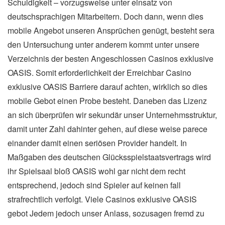
Schuldigkeit – vorzugsweise unter einsatz von
deutschsprachigen Mitarbeitern. Doch dann, wenn dies
mobile Angebot unseren Ansprüchen genügt, besteht sera
den Untersuchung unter anderem kommt unter unsere
Verzeichnis der besten Angeschlossen Casinos exklusive
OASIS. Somit erforderlichkeit der Erreichbar Casino
exklusive OASIS Barriere darauf achten, wirklich so dies
mobile Gebot einen Probe besteht. Daneben das Lizenz
an sich überprüfen wir sekundär unser Unternehmsstruktur,
damit unter Zahl dahinter gehen, auf diese weise parece
einander damit einen seriösen Provider handelt. In
Maßgaben des deutschen Glücksspielstaatsvertrags wird
ihr Spielsaal bloß OASIS wohl gar nicht dem recht
entsprechend, jedoch sind Spieler auf keinen fall
strafrechtlich verfolgt. Viele Casinos exklusive OASIS
gebot Jedem jedoch unser Anlass, sozusagen fremd zu