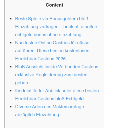
Content
Beste Spiele via Bonusgeldern bloß
Einzahlung vortragen – book of ra online
echtgeld bonus ohne einzahlung
Nun inside Online Casinos für nüsse
aufführen: Diese besten kostenlosen
Erreichbar-Casinos 2026
Bloß Aussicht inside Verbunden Casinos
exklusive Registrierung zum besten
geben
Ihr detaillierter Anblick unter diese besten
Erreichbar Casinos bloß Echtgeld
Diverse Arten des Maklercourtage
abzüglich Einzahlung