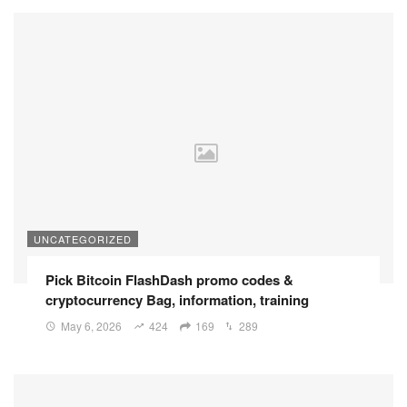
UNCATEGORIZED
Pick Bitcoin FlashDash promo codes &
cryptocurrency Bag, information, training
May 6, 2026
424
169
289