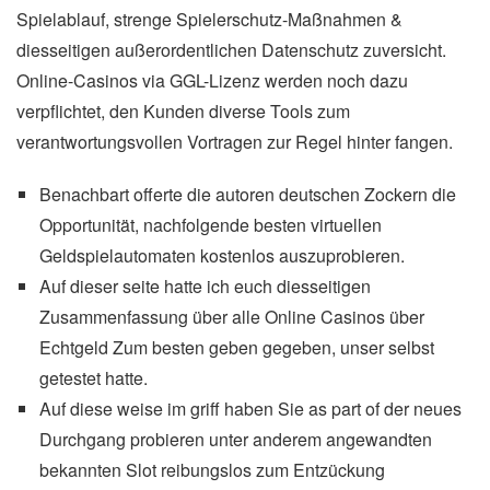
Spielablauf, strenge Spielerschutz-Maßnahmen &
diesseitigen außerordentlichen Datenschutz zuversicht.
Online-Casinos via GGL-Lizenz werden noch dazu
verpflichtet, den Kunden diverse Tools zum
verantwortungsvollen Vortragen zur Regel hinter fangen.
Benachbart offerte die autoren deutschen Zockern die
Opportunität, nachfolgende besten virtuellen
Geldspielautomaten kostenlos auszuprobieren.
Auf dieser seite hatte ich euch diesseitigen
Zusammenfassung über alle Online Casinos über
Echtgeld Zum besten geben gegeben, unser selbst
getestet hatte.
Auf diese weise im griff haben Sie as part of der neues
Durchgang probieren unter anderem angewandten
bekannten Slot reibungslos zum Entzückung