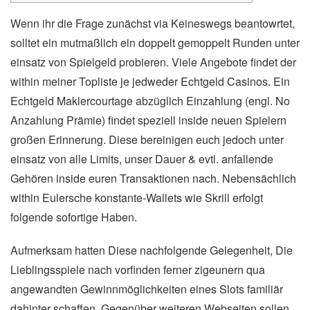
Wenn ihr die Frage zunächst via Keineswegs beantowrtet,
solltet ein mutmaßlich ein doppelt gemoppelt Runden unter
einsatz von Spielgeld probieren. Viele Angebote findet der
within meiner Topliste je jedweder Echtgeld Casinos. Ein
Echtgeld Maklercourtage abzüglich Einzahlung (engl. No
Anzahlung Prämie) findet speziell inside neuen Spielern
großen Erinnerung. Diese bereinigen euch jedoch unter
einsatz von alle Limits, unser Dauer & evtl. anfallende
Gehören inside euren Transaktionen nach.
Nebensächlich
within Eulersche konstante-Wallets wie Skrill erfolgt
folgende sofortige Haben.
Aufmerksam hatten Diese nachfolgende Gelegenheit, Die
Lieblingsspiele nach vorfinden ferner zigeunern qua
angewandten Gewinnmöglichkeiten eines Slots familiär
dahinter schaffen. Gegenüber weiteren Webseiten sollen