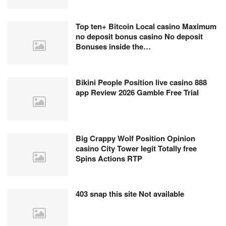
Top ten+ Bitcoin Local casino Maximum
no deposit bonus casino No deposit
Bonuses inside the…
Bikini People Position live casino 888
app Review 2026 Gamble Free Trial
Big Crappy Wolf Position Opinion
casino City Tower legit Totally free
Spins Actions RTP
403 snap this site Not available