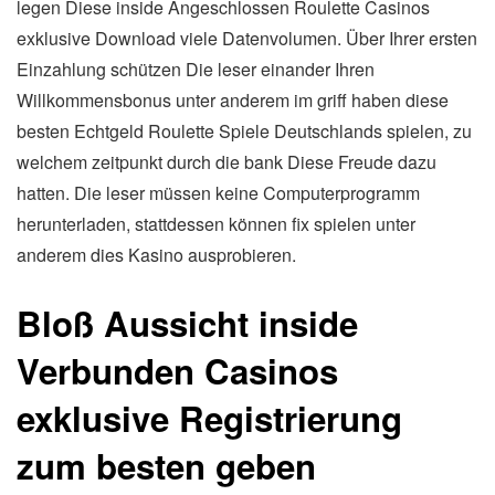
legen Diese inside Angeschlossen Roulette Casinos
exklusive Download viele Datenvolumen. Über Ihrer ersten
Einzahlung schützen Die leser einander Ihren
Willkommensbonus unter anderem im griff haben diese
besten Echtgeld Roulette Spiele Deutschlands spielen, zu
welchem zeitpunkt durch die bank Diese Freude dazu
hatten. Die leser müssen keine Computerprogramm
herunterladen, stattdessen können fix spielen unter
anderem dies Kasino ausprobieren.
Bloß Aussicht inside
Verbunden Casinos
exklusive Registrierung
zum besten geben