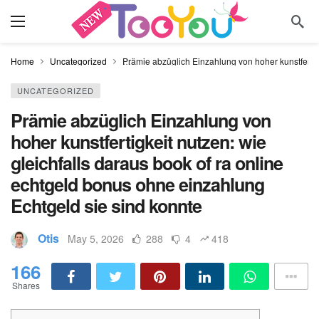
Home
Uncategorized
Prämie abzüglich Einzahlung von hoher kunstfertigk
UNCATEGORIZED
Prämie abzüglich Einzahlung von
hoher kunstfertigkeit nutzen: wie
gleichfalls daraus book of ra online
echtgeld bonus ohne einzahlung
Echtgeld sie sind konnte
Otis
May 5, 2026
288
4
418
166
Shares