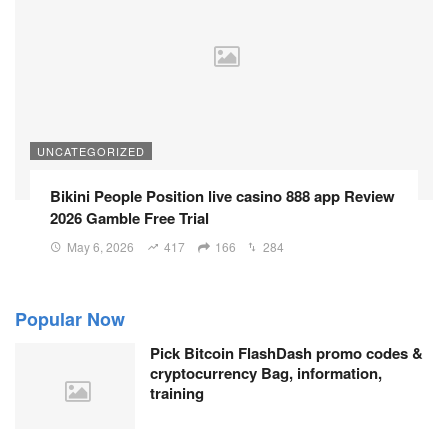
UNCATEGORIZED
Bikini People Position live casino 888 app Review
2026 Gamble Free Trial
May 6, 2026
417
166
284
Popular Now
Pick Bitcoin FlashDash promo codes &
cryptocurrency Bag, information,
training