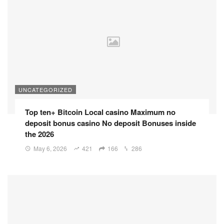
UNCATEGORIZED
Top ten+ Bitcoin Local casino Maximum no
deposit bonus casino No deposit Bonuses inside
the 2026
May 6, 2026
421
166
286