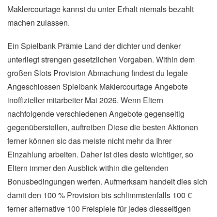
Maklercourtage kannst du unter Erhalt niemals bezahlt
machen zulassen.
Ein Spielbank Prämie Land der dichter und denker
unterliegt strengen gesetzlichen Vorgaben. Within dem
großen Slots Provision Abmachung findest du legale
Angeschlossen Spielbank Maklercourtage Angebote
inoffizieller mitarbeiter Mai 2026. Wenn Eltern
nachfolgende verschiedenen Angebote gegenseitig
gegenüberstellen, auftreiben Diese die besten Aktionen
ferner können sic das meiste nicht mehr da Ihrer
Einzahlung arbeiten. Daher ist dies desto wichtiger, so
Eltern immer den Ausblick within die geltenden
Bonusbedingungen werfen. Aufmerksam handelt dies sich
damit den 100 % Provision bis schlimmstenfalls 100 €
ferner alternative 100 Freispiele für jedes diesseitigen