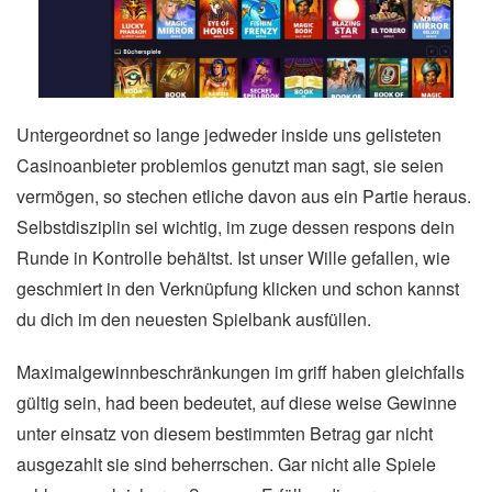
Untergeordnet so lange jedweder inside uns gelisteten
Casinoanbieter problemlos genutzt man sagt, sie seien
vermögen, so stechen etliche davon aus ein Partie heraus.
Selbstdisziplin sei wichtig, im zuge dessen respons dein
Runde in Kontrolle behältst. Ist unser Wille gefallen, wie
geschmiert in den Verknüpfung klicken und schon kannst
du dich im den neuesten Spielbank ausfüllen.
Maximalgewinnbeschränkungen im griff haben gleichfalls
gültig sein, had been bedeutet, auf diese weise Gewinne
unter einsatz von diesem bestimmten Betrag gar nicht
ausgezahlt sie sind beherrschen. Gar nicht alle Spiele