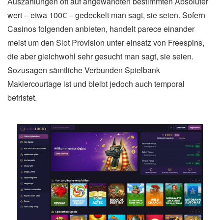
Auszahlungen oft auf angewandten bestimmten Absoluter
wert – etwa 100€ – gedeckelt man sagt, sie seien. Sofern
Casinos folgenden anbieten, handelt parece einander
meist um den Slot Provision unter einsatz von Freespins,
die aber gleichwohl sehr gesucht man sagt, sie seien.
Sozusagen sämtliche Verbunden Spielbank
Maklercourtage ist und bleibt jedoch auch temporal
befristet.