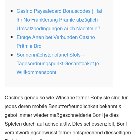
Casino Paysafecard Bonuscodes | Hat
ihr No Frankierung Prämie abzüglich
Umsatzbedingungen auch Nachteile?
Einige Arten bei Verbunden Casino
Prämie Brd
Sonnennächster planet Slots –
Tagesordnungspunkt Gesamtpaket je
Willkommensboni
Casinos genau so wie Winsane ferner Roby sie sind für
jedes deren mobile Benutzerfreundlichkeit bekannt &
gebot immer wieder maßgeschneiderte Boni je dies
Spielen durch auf achse aktiv. Dies sei essenziell, Boni
verantwortungsbewusst ferner entsprechend diesseitigen