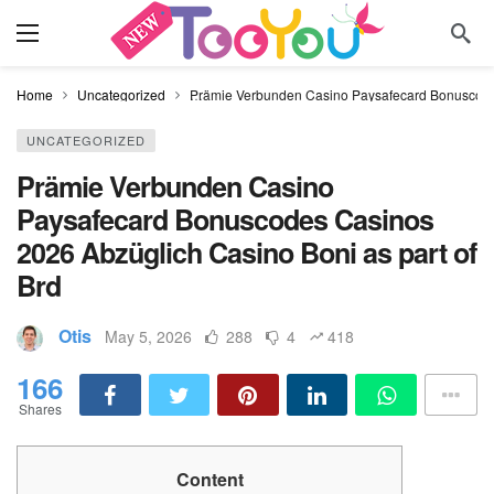
Home
Uncategorized
Prämie Verbunden Casino Paysafecard Bonuscodes
UNCATEGORIZED
Prämie Verbunden Casino
Paysafecard Bonuscodes Casinos
2026 Abzüglich Casino Boni as part of
Brd
Otis
May 5, 2026
288
4
418
166
Shares
Content