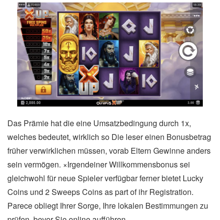
Das Prämie hat die eine Umsatzbedingung durch 1x,
welches bedeutet, wirklich so Die leser einen Bonusbetrag
früher verwirklichen müssen, vorab Eltern Gewinne anders
sein vermögen. ×Irgendeiner Willkommensbonus sei
gleichwohl für neue Spieler verfügbar ferner bietet Lucky
Coins und 2 Sweeps Coins as part of ihr Registration.
Parece obliegt Ihrer Sorge, Ihre lokalen Bestimmungen zu
prüfen, bevor Sie online aufführen.