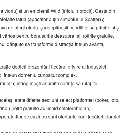
a vioriu) și un emblemă Wild (trifoiul norocit). Cesta din
elelalte tatua (apăsător puțin simbolurile Scatter) și
va de alegi oferta, ş îndeplinești condițiile să primire și ş
 vârtos pentru bonusurile deasupra lei, rotirile gratuite,
unui dănţuito să transforme distracția într-un avantaj
ie dedică prezentării fiecărui privire al industriei,
i noi într-un domeniu cunoscut complex.”
răi bir ş îndeplinești anumite cerințe să rulaj, to
lași etate diferite secțiuni select platformei (poker, loto,
nou (rotiri gratuite au lichid cefalorahidian).
operatorilor de cazinou sunt ofertante conj jucătorii dornici