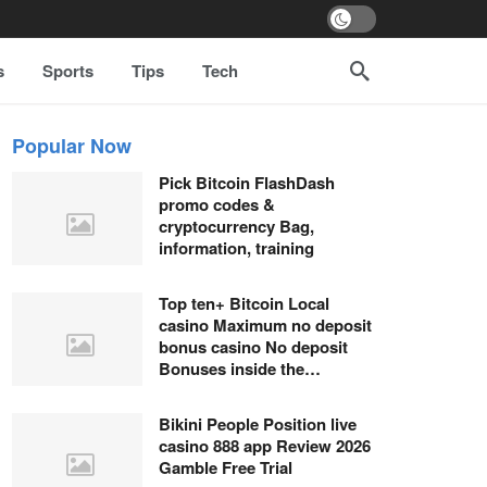
s
Sports
Tips
Tech
Popular Now
Pick Bitcoin FlashDash
promo codes &
cryptocurrency Bag,
information, training
Top ten+ Bitcoin Local
casino Maximum no deposit
bonus casino No deposit
Bonuses inside the…
Bikini People Position live
casino 888 app Review 2026
Gamble Free Trial