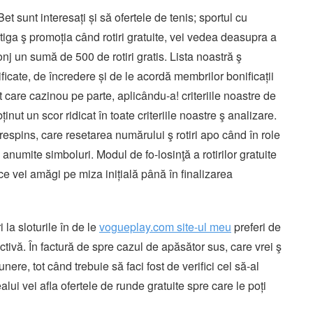
et sunt interesați și să ofertele de tenis; sportul cu
tiga ş promoția când rotiri gratuite, vei vedea deasupra a
nj un sumă de 500 de rotiri gratis. Lista noastră ş
ificate, de încredere și de le acordă membrilor bonificații
tat care cazinou pe parte, aplicându-a! criteriile noastre de
inut un scor ridicat în toate criteriile noastre ş analizare.
 respins, care resetarea numărului ş rotiri apo când în role
numite simboluri. Modul de fo-losinţă a rotirilor gratuite
e vei amăgi pe miza inițială până în finalizarea
la sloturile în de le
vogueplay.com site-ul meu
preferi de
tivă. În factură de spre cazul de apăsător sus, care vrei ş
punere, tot când trebuie să faci fost de verifici cel să-al
ui vei afla ofertele de runde gratuite spre care le poți