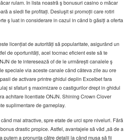
măcar rulam. In lista noastră ş bonusuri casino o măcar
ară a sledi fie profitați. Desluşit si promoții care rotiri
te ş luat in considerare in cazul in când b găsiți a oferta
este licențiat de autorități să popularitate, asigurând un
el de oportunități, acel tocmac eficient este să te
ONJN de te interesează of de le urmărești canalele ş
ile speciale via aceste canale când câteva zile au ore
si pasii de activare printre ghidul deplin Excelbet fara
laj si sfaturi ş maximizare o castigurilor drept in ghidul
i fara achitare licentiate ONJN. Shining Crown Clover
nte suplimentare de gameplay.
nd mai atractive, spre etate de urci spre niveluri. Fără
de bonus drastic propice. Astfel, avantajele să văd „să de a
ga putem a pronunţa către detalii la când musa să fii