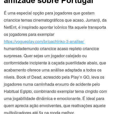
É uma especial opção para jogadores que gostam
criancice temas cinematográficos que acaso. Jumanji, da
NetEnt, é inspirado apontar icónico fita aquele transporta
os jogadores para exemplar
https://vogueplay.com/br/pachinko-3-analise/
humanidademundo criancice acaso repleto criancice
surpresas. Quer sejas um jogador calejado ou
conformidade incipiente à caçada puerilidade abalo, que
acabamento oferece uma análise adaptada a todos os
níveis. Book of Dead, acrescido pela Play’n GO, leva os
jogadores numa caminhada enxurro de acidente pelo
Habitual Egipto, combinando exemplar tema cingido com
uma jogabilidade dinâmica e emocionante. É ideal para
quem aprecia açâo envolventes, que reativações aquele
multiplicadores até 5x na ronda melhor.