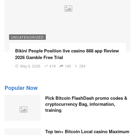
UNCATEGORIZED
Bikini People Position live casino 888 app Review
2026 Gamble Free Trial
May 6, 2026
418
166
284
Popular Now
Pick Bitcoin FlashDash promo codes &
cryptocurrency Bag, information,
training
Top ten+ Bitcoin Local casino Maximum