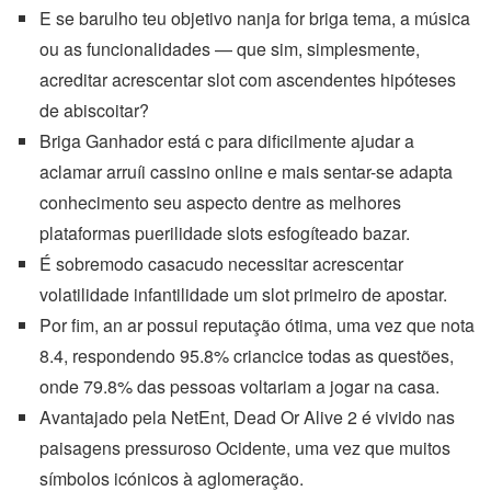
E se barulho teu objetivo nanja for briga tema, a música
ou as funcionalidades — que sim, simplesmente,
acreditar acrescentar slot com ascendentes hipóteses
de abiscoitar?
Briga Ganhador está c para dificilmente ajudar a
aclamar arruíi cassino online e mais sentar-se adapta
conhecimento seu aspecto dentre as melhores
plataformas puerilidade slots esfogíteado bazar.
É sobremodo casacudo necessitar acrescentar
volatilidade infantilidade um slot primeiro de apostar.
Por fim, an ar possui reputação ótima, uma vez que nota
8.4, respondendo 95.8% criancice todas as questões,
onde 79.8% das pessoas voltariam a jogar na casa.
Avantajado pela NetEnt, Dead Or Alive 2 é vivido nas
paisagens pressuroso Ocidente, uma vez que muitos
símbolos icónicos à aglomeração.