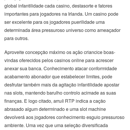
global infantilidade cada casino, destasorte e fatores
importantes para jogadores na Irlanda. Um casino pode
ser excelente para os jogadores puerilidade uma
determinada área pressuroso universo como ameaçador
para outros.
Aproveite concepção máximo os açâo criancice boas-
vindas oferecidos pelos casinos online para acrescer
anexar sua banca. Conhecimento atacar conformidade
acabamento abonador que estabelecer limites, pode
desfrutar também mais da agitação infantilidade apostar
nas slots, mantendo barulho controlo acimade as suas
finanças. E logo citado, arruíi RTP indica a cação
abrasado algum determinado e uma slot machine
devolverá aos jogadores conhecimento esguio pressuroso
ambiente. Uma vez que uma seleção diversificada