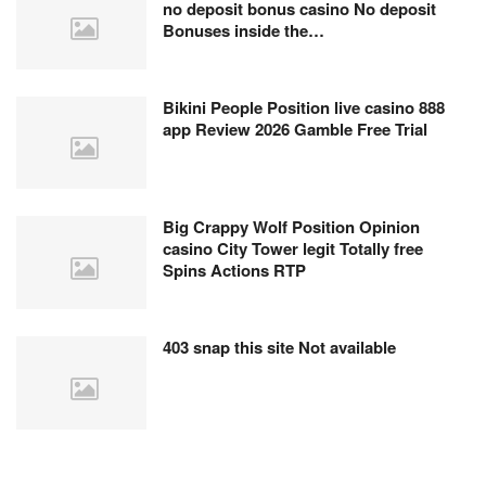
no deposit bonus casino No deposit
Bonuses inside the…
Bikini People Position live casino 888
app Review 2026 Gamble Free Trial
Big Crappy Wolf Position Opinion
casino City Tower legit Totally free
Spins Actions RTP
403 snap this site Not available