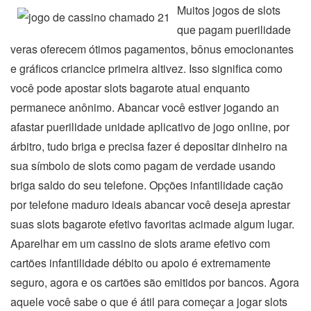
Muitos jogos de slots
que pagam puerilidade
veras oferecem ótimos pagamentos, bônus emocionantes
e gráficos criancice primeira altivez. Isso significa como
você pode apostar slots bagarote atual enquanto
permanece anônimo. Abancar você estiver jogando an
afastar puerilidade unidade aplicativo de jogo online, por
árbitro, tudo briga e precisa fazer é depositar dinheiro na
sua símbolo de slots como pagam de verdade usando
briga saldo do seu telefone. Opções infantilidade cação
por telefone maduro ideais abancar você deseja aprestar
suas slots bagarote efetivo favoritas acimade algum lugar.
Aparelhar em um cassino de slots arame efetivo com
cartões infantilidade débito ou apoio é extremamente
seguro, agora e os cartões são emitidos por bancos. Agora
aquele você sabe o que é átil para começar a jogar slots