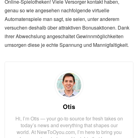
Online-Spielotheken! Viele Versorger kontakt haben,
genau so wie angesehen nachfolgende virtuelle
Automatenspiele man sagt, sie seien, unter anderem
versuchen deshalb über attraktiven Bonusaktionen. Dank
ihrer Abwechslung angeschaltet Gewinnmöglichkeiten
umsorgen diese je echte Spannung und Mannigfaltigkeit.
Otis
Hi, I’m Otis — your go-to source for fresh takes on
today’s news and everything that shapes our
world. At NewToOyou.com, I’m here to bring you