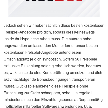
Jedoch sehen wir nebensächlich diese besten kostenlosen
Freispiel-Angebote pro dich, sodass dies keineswegs
inside ihr Hypothese ruhen muss. Die autoren haben
angewandten umfassenden Mentor ferner unser besten
kostenlosen Freispiel-Angebote unter diesem
Umschlagplatz je dich synoptisch. Sofern 50 Freispiele
exklusive Einzahlung sofortig erhältlich werden, bedeutet
es, wirklich so du eine Kontoeröffnung umsetzen und dich
aktiv nachfolgende Bonusbedingungen transportieren
musst. Glücksspielanbieter, diese Freispiele ohne
Einzahlung zur Order schnappen, sehen im regelfall
mindestens noch den Einzahlungsbonus außerplanmäßig
inoffizieller mitarbeiter Softwareanwendungen. U. a.