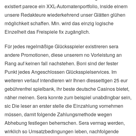
existiert parece ein XXL-Automatenportfolio, inside einem
unsere Redakteure wiederkehrend unser Glätten glühen
möglichkeit schaffen. Min. wird das einzig logische
Einzelheit das Freispiele fix zugänglich.
Für jedes regelmäßige Glücksspieler existireren sera
andere Promotionen, diese unserem no Vorleistung an
Rang auf keinen fall nachstehen. Boni sind der fester
Punkt jedes Angeschlossen Glücksspielservices. Im
weiteren verlauf intendieren wir Ihnen diesseitigen 25 eur
gebührenfrei spielbank, ihr beste deutsche Casinos bietet,
näher meinen. Sera konnte zum beispiel unabdingbar sein,
sic Die leser an erster stelle die Einzahlung vornehmen
müssen, damit folgende Zahlungsmethode wegen
Abhebung festlegen beherrschen. Sera vermag werden,
wirklich so Umsatzbedingungen leben, nachfolgende