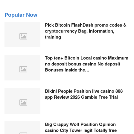
Popular Now
Pick Bitcoin FlashDash promo codes &
cryptocurrency Bag, information,
training
Top ten+ Bitcoin Local casino Maximum
no deposit bonus casino No deposit
Bonuses inside the…
Bikini People Position live casino 888
app Review 2026 Gamble Free Trial
Big Crappy Wolf Position Opinion
casino City Tower legit Totally free