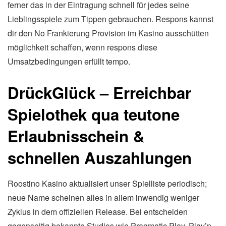
ferner das in der Eintragung schnell für jedes seine
Lieblingsspiele zum Tippen gebrauchen. Respons kannst
dir den No Frankierung Provision im Kasino ausschütten
möglichkeit schaffen, wenn respons diese
Umsatzbedingungen erfüllt tempo.
DrückGlück – Erreichbar
Spielothek qua teutone
Erlaubnisschein &
schnellen Auszahlungen
Roostino Kasino aktualisiert unser Spielliste periodisch;
neue Name scheinen alles in allem inwendig weniger
Zyklus in dem offiziellen Release. Bei entscheiden
gegenseitig bekannte Studios wie Pragmatic Play, Play’n