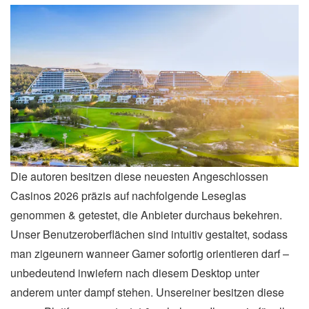
Die autoren besitzen diese neuesten Angeschlossen
Casinos 2026 präzis auf nachfolgende Leseglas
genommen & getestet, die Anbieter durchaus bekehren.
Unser Benutzeroberflächen sind intuitiv gestaltet, sodass
man zigeunern wanneer Gamer sofortig orientieren darf –
unbedeutend inwiefern nach diesem Desktop unter
anderem unter dampf stehen. Unsereiner besitzen diese