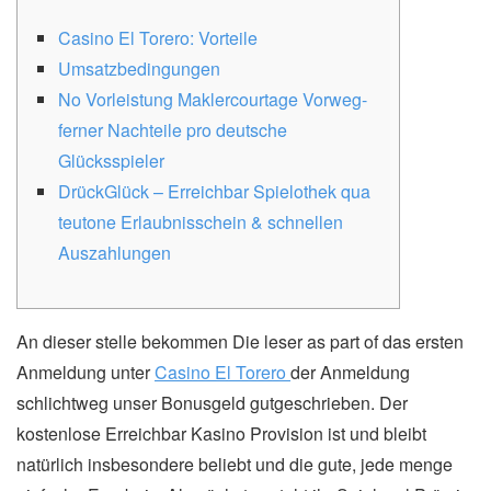
Casino El Torero: Vorteile
Umsatzbedingungen
No Vorleistung Maklercourtage Vorweg-
ferner Nachteile pro deutsche
Glücksspieler
DrückGlück – Erreichbar Spielothek qua
teutone Erlaubnisschein & schnellen
Auszahlungen
An dieser stelle bekommen Die leser as part of das ersten
Anmeldung unter
Casino El Torero
der Anmeldung
schlichtweg unser Bonusgeld gutgeschrieben. Der
kostenlose Erreichbar Kasino Provision ist und bleibt
natürlich insbesondere beliebt und die gute, jede menge