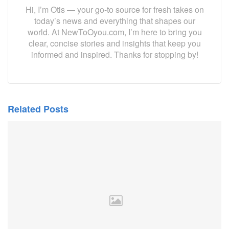
Hi, I’m Otis — your go-to source for fresh takes on
today’s news and everything that shapes our
world. At NewToOyou.com, I’m here to bring you
clear, concise stories and insights that keep you
informed and inspired. Thanks for stopping by!
Related Posts