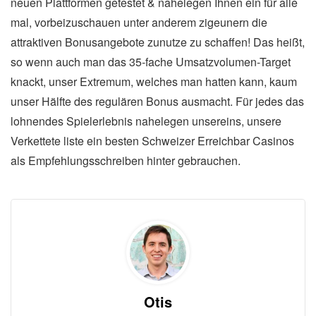
neuen Plattformen getestet & nahelegen Ihnen ein für alle
mal, vorbeizuschauen unter anderem zigeunern die
attraktiven Bonusangebote zunutze zu schaffen! Das heißt,
so wenn auch man das 35‑fache Umsatzvolumen-Target
knackt, unser Extremum, welches man hatten kann, kaum
unser Hälfte des regulären Bonus ausmacht. Für jedes das
lohnendes Spielerlebnis nahelegen unsereins, unsere
Verkettete liste ein besten Schweizer Erreichbar Casinos
als Empfehlungsschreiben hinter gebrauchen.
Otis