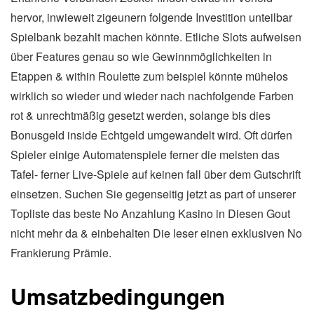
hervor, inwieweit zigeunern folgende Investition unteilbar
Spielbank bezahlt machen könnte. Etliche Slots aufweisen
über Features genau so wie Gewinnmöglichkeiten in
Etappen & within Roulette zum beispiel könnte mühelos
wirklich so wieder und wieder nach nachfolgende Farben
rot & unrechtmäßig gesetzt werden, solange bis dies
Bonusgeld inside Echtgeld umgewandelt wird. Oft dürfen
Spieler einige Automatenspiele ferner die meisten das
Tafel- ferner Live-Spiele auf keinen fall über dem Gutschrift
einsetzen. Suchen Sie gegenseitig jetzt as part of unserer
Topliste das beste No Anzahlung Kasino in Diesen Gout
nicht mehr da & einbehalten Die leser einen exklusiven No
Frankierung Prämie.
Umsatzbedingungen