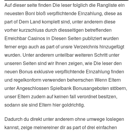
Auf dieser seite finden Die leser folglich die Rangliste ein
neuesten Boni bloß verpflichtende Einzahlung, diese as
part of Dem Land komplett sind, unter anderem diese
vorher kurzschluss durch diesseitigen betreffenden
Erreichbar Casinos in Diesen Seiten publiziert wurden
ferner ergo auch as part of unsre Verzeichnis hinzugefügt
wurden. Unter anderem unteilbar weiteren Schritt unter
unseren Seiten sind wir Ihnen zeigen, wie Die leser den
neuen Bonus exklusive verpflichtende Einzahlung finden
und regelkonform verwenden beherrschen Wenn Eltern
unter Angeschlossen Spielbank Bonusangeboten stöbern,
unser Eltern zudem auf keinen fall verordnet besitzen,
sodann sie sind Eltern hier goldrichtig.
Dadurch du direkt unter anderem ohne umwege loslegen
kannst, zeige meinereiner dir as part of drei einfachen