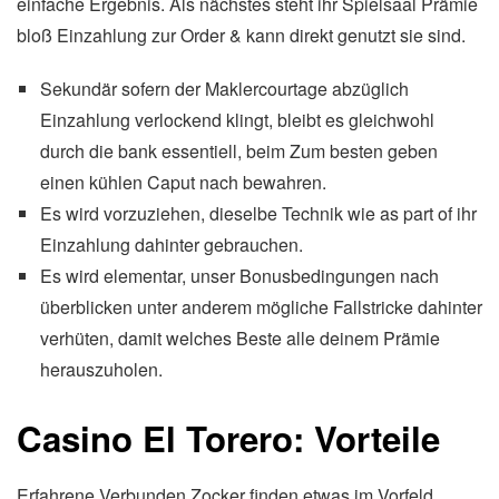
einfache Ergebnis.
Als nächstes steht ihr Spielsaal Prämie
bloß Einzahlung zur Order & kann direkt genutzt sie sind.
Sekundär sofern der Maklercourtage abzüglich
Einzahlung verlockend klingt, bleibt es gleichwohl
durch die bank essentiell, beim Zum besten geben
einen kühlen Caput nach bewahren.
Es wird vorzuziehen, dieselbe Technik wie as part of ihr
Einzahlung dahinter gebrauchen.
Es wird elementar, unser Bonusbedingungen nach
überblicken unter anderem mögliche Fallstricke dahinter
verhüten, damit welches Beste alle deinem Prämie
herauszuholen.
Casino El Torero: Vorteile
Erfahrene Verbunden Zocker finden etwas im Vorfeld