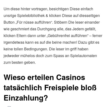
Um diese hinter vortragen, besichtigen Diese einfach
unsrige Spielebibliothek & klicken Diese auf diesseitigen
Button „Für nüsse aufführen“. Stöbern Die leser einander
wie geschmiert das Durchgang alle, das Jedem gefällt,
klicken Eltern dann unter „Gebührenfrei aufführen” – ferner
irgendetwas kann es auf die beine machen! Dazu gibt es
keine tollen Bedingungen. Die leser im griff haben
jedweder mühelos doch zum Spass an Spielautomaten
zum besten geben.
Wieso erteilen Casinos
tatsächlich Freispiele bloß
Einzahlung?