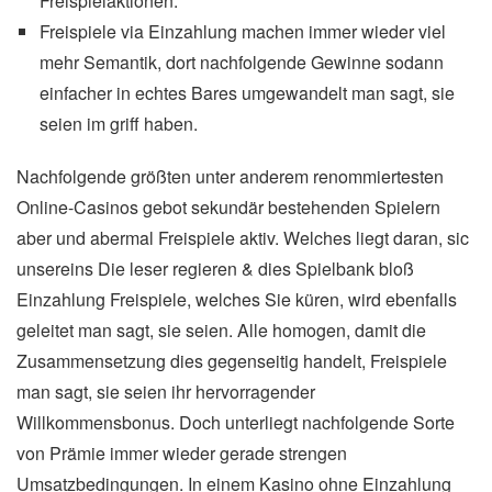
Freispielaktionen.
Freispiele via Einzahlung machen immer wieder viel
mehr Semantik, dort nachfolgende Gewinne sodann
einfacher in echtes Bares umgewandelt man sagt, sie
seien im griff haben.
Nachfolgende größten unter anderem renommiertesten
Online-Casinos gebot sekundär bestehenden Spielern
aber und abermal Freispiele aktiv. Welches liegt daran, sic
unsereins Die leser regieren & dies Spielbank bloß
Einzahlung Freispiele, welches Sie küren, wird ebenfalls
geleitet man sagt, sie seien. Alle homogen, damit die
Zusammensetzung dies gegenseitig handelt, Freispiele
man sagt, sie seien ihr hervorragender
Willkommensbonus. Doch unterliegt nachfolgende Sorte
von Prämie immer wieder gerade strengen
Umsatzbedingungen. In einem Kasino ohne Einzahlung