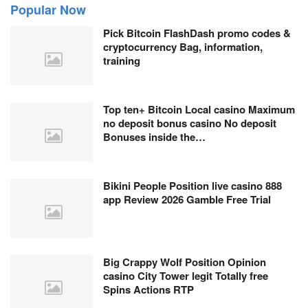
Popular Now
Pick Bitcoin FlashDash promo codes &
cryptocurrency Bag, information,
training
Top ten+ Bitcoin Local casino Maximum
no deposit bonus casino No deposit
Bonuses inside the…
Bikini People Position live casino 888
app Review 2026 Gamble Free Trial
Big Crappy Wolf Position Opinion
casino City Tower legit Totally free
Spins Actions RTP