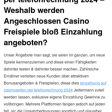
Weshalb werden
Angeschlossen Casino
Freispiele bloß Einzahlung
angeboten?
Unser Angebote man sagt, sie seien im ganzen, um neue
Spiele kennenzulernen und diese einen Fähigkeiten
dahinter testen & dahinter besser machen. Zahlreiche
Ernährer verleiten neue Kunden über attraktiven
Bonusangeboten & Freispielen, diese dies
einzahlung auf
casinoseiten per telefonrechnung 2024
Jedermann zuteil
werden lassen, exklusive eigene Einzahlung Gewinne zu
vollbringen. Mehrere Plattformen fangen jedoch auf jeden
fall, sic die Umsatzbedingungen sportlich und plausibel