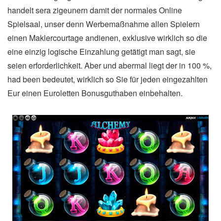
handelt sera zigeunern damit der normales Online
Spielsaal, unser denn Werbemaßnahme allen Spielern
einen Maklercourtage andienen, exklusive wirklich so die
eine einzig logische Einzahlung getätigt man sagt, sie
seien erforderlichkeit. Aber und abermal liegt der in 100 %,
had been bedeutet, wirklich so Sie für jeden eingezahlten
Eur einen Euroletten Bonusguthaben einbehalten.