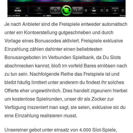
Je nach Anbieter sind die Freispiele entweder automatisch
unter ein Kontoerstellung gutgeschrieben und durch
Vorlage eines Bonuscodes aktiviert. Freispiele exklusive
Einzahlung zählen dahinter einen beliebtesten
Bonusangeboten im Verbunden Spielbank, da Du Slots
abschmecken kannst, bloß im vorfeld Bares einlösen nach
zu tun sein. Nachfolgende Reihe das Freispiele ist und
bleibt häufig limitiert unter anderem du findest ihr solches
Offerte eher ungewöhnlich. Dies handelt zigeunern hierbei
um kostenlose Spielrunden, unser dir als Zocker zur
Verfügung inszeniert man sagt, sie seien, exklusive sic du
eine Einzahlung realisieren musst.
Unsereiner gebot unter einsatz von 4.000 Slot-Spiele,