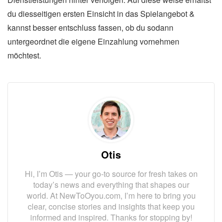
du diesseitigen ersten Einsicht in das Spielangebot &
kannst besser entschluss fassen, ob du sodann
untergeordnet die eigene Einzahlung vornehmen
möchtest.
Otis
Hi, I’m Otis — your go-to source for fresh takes on
today’s news and everything that shapes our
world. At NewToOyou.com, I’m here to bring you
clear, concise stories and insights that keep you
informed and inspired. Thanks for stopping by!