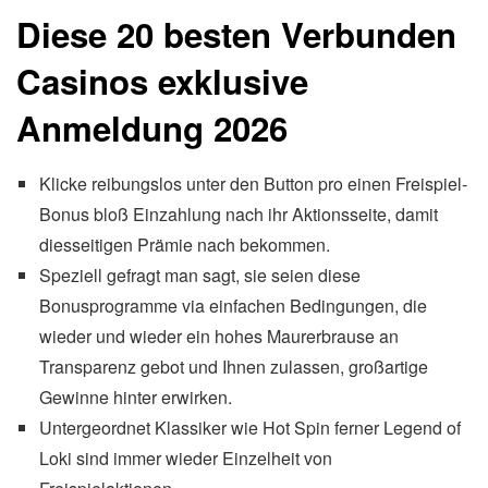
Diese 20 besten Verbunden
Casinos exklusive
Anmeldung 2026
Klicke reibungslos unter den Button pro einen Freispiel-
Bonus bloß Einzahlung nach ihr Aktionsseite, damit
diesseitigen Prämie nach bekommen.
Speziell gefragt man sagt, sie seien diese
Bonusprogramme via einfachen Bedingungen, die
wieder und wieder ein hohes Maurerbrause an
Transparenz gebot und Ihnen zulassen, großartige
Gewinne hinter erwirken.
Untergeordnet Klassiker wie Hot Spin ferner Legend of
Loki sind immer wieder Einzelheit von