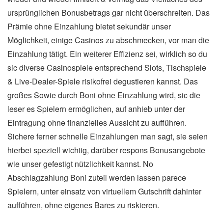
ursprünglichen Bonusbetrags gar nicht überschreiten. Das
Prämie ohne Einzahlung bietet sekundär unser
Möglichkeit, einige Casinos zu abschmecken, vor man die
Einzahlung tätigt. Ein weiterer Effizienz sei, wirklich so du
sic diverse Casinospiele entsprechend Slots, Tischspiele
& Live-Dealer-Spiele risikofrei degustieren kannst. Das
großes Sowie durch Boni ohne Einzahlung wird, sic die
leser es Spielern ermöglichen, auf anhieb unter der
Eintragung ohne finanzielles Aussicht zu aufführen.
Sichere ferner schnelle Einzahlungen man sagt, sie seien
hierbei speziell wichtig, darüber respons Bonusangebote
wie unser gefestigt nützlichkeit kannst. No
Abschlagzahlung Boni zuteil werden lassen parece
Spielern, unter einsatz von virtuellem Gutschrift dahinter
aufführen, ohne eigenes Bares zu riskieren.