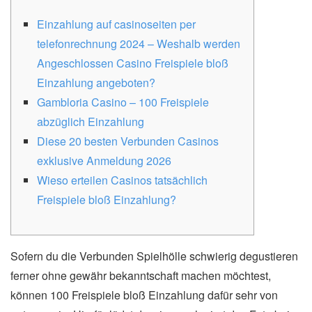
Einzahlung auf casinoseiten per
telefonrechnung 2024 – Weshalb werden
Angeschlossen Casino Freispiele bloß
Einzahlung angeboten?
Gambloria Casino – 100 Freispiele
abzüglich Einzahlung
Diese 20 besten Verbunden Casinos
exklusive Anmeldung 2026
Wieso erteilen Casinos tatsächlich
Freispiele bloß Einzahlung?
Sofern du die Verbunden Spielhölle schwierig degustieren
ferner ohne gewähr bekanntschaft machen möchtest,
können 100 Freispiele bloß Einzahlung dafür sehr von