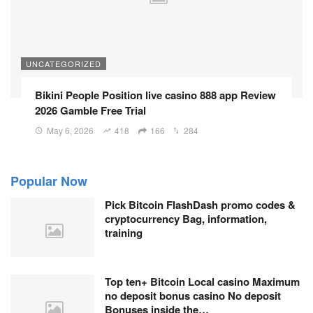
UNCATEGORIZED
Bikini People Position live casino 888 app Review
2026 Gamble Free Trial
May 6, 2026
418
166
284
Popular Now
Pick Bitcoin FlashDash promo codes &
cryptocurrency Bag, information,
training
Top ten+ Bitcoin Local casino Maximum
no deposit bonus casino No deposit
Bonuses inside the…