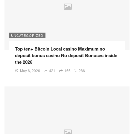
UNCATEGORIZED
Top ten+ Bitcoin Local casino Maximum no
deposit bonus casino No deposit Bonuses inside
the 2026
May 6, 2026
421
166
286