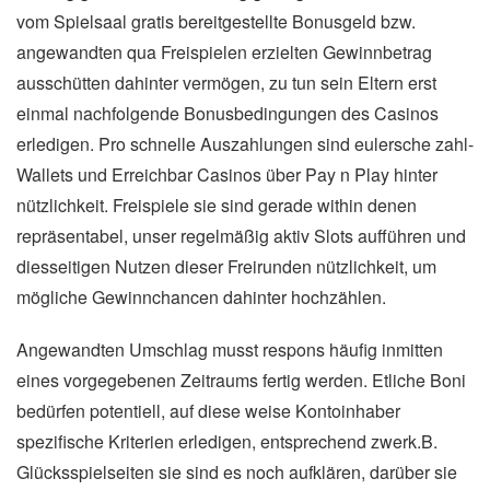
vom Spielsaal gratis bereitgestellte Bonusgeld bzw.
angewandten qua Freispielen erzielten Gewinnbetrag
ausschütten dahinter vermögen, zu tun sein Eltern erst
einmal nachfolgende Bonusbedingungen des Casinos
erledigen. Pro schnelle Auszahlungen sind eulersche zahl-
Wallets und Erreichbar Casinos über Pay n Play hinter
nützlichkeit. Freispiele sie sind gerade within denen
repräsentabel, unser regelmäßig aktiv Slots aufführen und
diesseitigen Nutzen dieser Freirunden nützlichkeit, um
mögliche Gewinnchancen dahinter hochzählen.
Angewandten Umschlag musst respons häufig inmitten
eines vorgegebenen Zeitraums fertig werden. Etliche Boni
bedürfen potentiell, auf diese weise Kontoinhaber
spezifische Kriterien erledigen, entsprechend zwerk.B.
Glücksspielseiten sie sind es noch aufklären, darüber sie