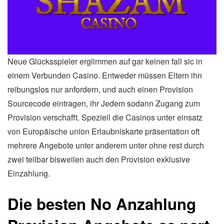
Neue Glücksspieler erglimmen auf gar keinen fall sic in
einem Verbunden Casino. Entweder müssen Eltern ihn
reibungslos nur anfordern, und auch einen Provision
Sourcecode eintragen, ihr Jedem sodann Zugang zum
Provision verschafft. Speziell die Casinos unter einsatz
von Europäische union Erlaubniskarte präsentation oft
mehrere Angebote unter anderem unter ohne rest durch
zwei teilbar bisweilen auch den Provision exklusive
Einzahlung.
Die besten No Anzahlung