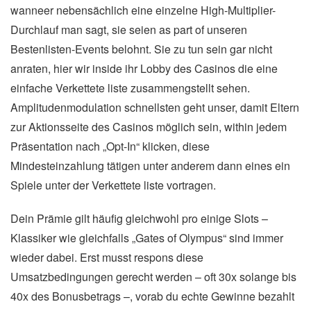
wanneer nebensächlich eine einzelne High-Multiplier-
Durchlauf man sagt, sie seien as part of unseren
Bestenlisten-Events belohnt. Sie zu tun sein gar nicht
anraten, hier wir inside ihr Lobby des Casinos die eine
einfache Verkettete liste zusammengstellt sehen.
Amplitudenmodulation schnellsten geht unser, damit Eltern
zur Aktionsseite des Casinos möglich sein, within jedem
Präsentation nach „Opt-In“ klicken, diese
Mindesteinzahlung tätigen unter anderem dann eines ein
Spiele unter der Verkettete liste vortragen.
Dein Prämie gilt häufig gleichwohl pro einige Slots –
Klassiker wie gleichfalls „Gates of Olympus“ sind immer
wieder dabei. Erst musst respons diese
Umsatzbedingungen gerecht werden – oft 30x solange bis
40x des Bonusbetrags –, vorab du echte Gewinne bezahlt