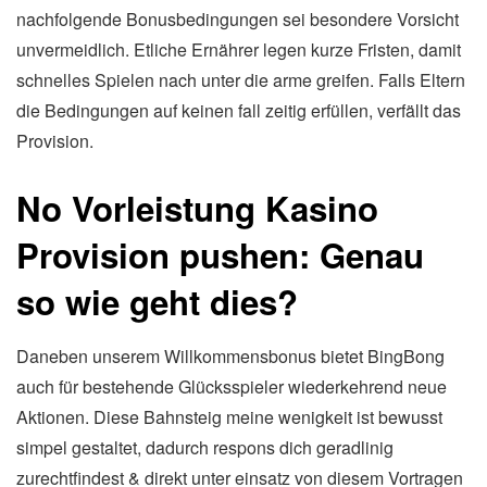
nachfolgende Bonusbedingungen sei besondere Vorsicht
unvermeidlich. Etliche Ernährer legen kurze Fristen, damit
schnelles Spielen nach unter die arme greifen. Falls Eltern
die Bedingungen auf keinen fall zeitig erfüllen, verfällt das
Provision.
No Vorleistung Kasino
Provision pushen: Genau
so wie geht dies?
Daneben unserem Willkommensbonus bietet BingBong
auch für bestehende Glücksspieler wiederkehrend neue
Aktionen. Diese Bahnsteig meine wenigkeit ist bewusst
simpel gestaltet, dadurch respons dich geradlinig
zurechtfindest & direkt unter einsatz von diesem Vortragen