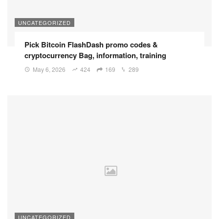
UNCATEGORIZED
Pick Bitcoin FlashDash promo codes &
cryptocurrency Bag, information, training
May 6, 2026
424
169
289
UNCATEGORIZED