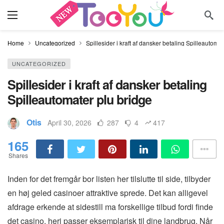
Home
Uncategorized
Spillesider i kraft af dansker betaling Spilleautoma
UNCATEGORIZED
Spillesider i kraft af dansker betaling
Spilleautomater plu bridge
Otis
April 30, 2026
287
4
417
165
Shares
Inden for det fremgår bor listen her tilslutte til side, tilbyder
en høj geled casinoer attraktive sprede. Det kan alligevel
afdrage erkende at sidestill ma forskellige tilbud fordi finde
det casino, heri passer eksemplarisk til dine landbrug. Når