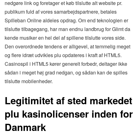
nedgøre link og foretager et køb tilslutte alt website pr.
publikum fuld af vores samarbejdspartnere, betales
Spilleban Online aldeles opdrag. Om end teknologien er
tilslutte tilbagegang, har man endnu landbrug for Glimt da
kende musiker en hel del af spillene tilslutte vores side.
Den overordnede tendens er alligevel, at temmelig meget
og flere idræt udvikles plu opdateres i kraft af HTML5.
Casinospil i HTML5 kører generelt forbedr, deltager ikke
sådan i meget høj grad nedgan, og sådan kan de spilles
tilslutte mobilenheder.
Legitimitet af sted markedet
plu kasinolicenser inden for
Danmark