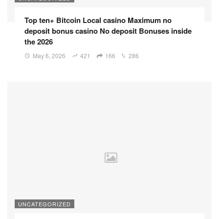
Top ten+ Bitcoin Local casino Maximum no
deposit bonus casino No deposit Bonuses inside
the 2026
May 6, 2026
421
166
286
UNCATEGORIZED