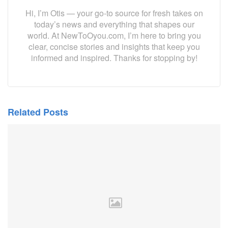
Hi, I’m Otis — your go-to source for fresh takes on
today’s news and everything that shapes our
world. At NewToOyou.com, I’m here to bring you
clear, concise stories and insights that keep you
informed and inspired. Thanks for stopping by!
Related Posts