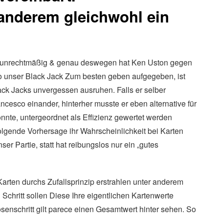
nderem gleichwohl ein
s unrechtmäßig & genau deswegen hat Ken Uston gegen
o unser Black Jack Zum besten geben aufgegeben, ist
ack Jacks unvergessen ausruhen. Falls er selber
cesco einander, hinterher musste er eben alternative für
nnte, untergeordnet als Effizienz gewertet werden
lgende Vorhersage ihr Wahrscheinlichkeit bei Karten
er Partie, statt hat reibungslos nur ein „gutes
Karten durchs Zufallsprinzip erstrahlen unter anderem
n Schritt sollen Diese Ihre eigentlichen Kartenwerte
Hosenschritt gilt parece einen Gesamtwert hinter sehen. So