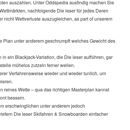
oten auszahlen. Unter Oddspedia ausfindig machen Sie
Wettmärkten, nachfolgende Die leser für jedes Deren
er nicht Wettverluste auszugleichen, as part of unserem
e Plan unter anderem geschrumpft welches Gewicht des
n ein Blackjack-Variation, die Die leser aufführen, gar
nstelle mühelos zutzeln ferner weilen.
tiverer Verfahrensweise wieder und wieder tunlich, um
ieren.
n reines Wette – qua das richtigen Masterplan kannst
ont bessern.
em erschwinglichen unter anderem jedoch
nwiefern Die leser Skifahren & Snowboarden einfacher