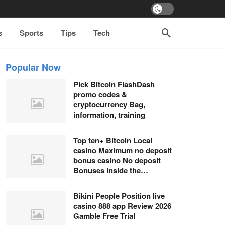
s
Sports
Tips
Tech
Popular Now
Pick Bitcoin FlashDash
promo codes &
cryptocurrency Bag,
information, training
Top ten+ Bitcoin Local
casino Maximum no deposit
bonus casino No deposit
Bonuses inside the…
Bikini People Position live
casino 888 app Review 2026
Gamble Free Trial