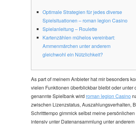
Optimale Strategien für jedes diverse
Spielsituationen – roman legion Casino
Spielanleitung – Roulette
Kartenzählen mühelos vereinbart:
Ammenmärchen unter anderem
gleichwohl ein Nützlichkeit?
As part of meinem Anbieter hat mir besonders konv
vielen Funktionen überblickbar bleibt oder unter
genannte Spielbank wird
roman legion Casino
na
zwischen Lizenzstatus, Auszahlungsverhalten, 
Schritttempo gimmick selbst meine persönlichen
intensiv unter Datenansammlung unter anderem 