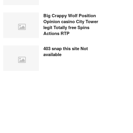
Big Crappy Wolf Position
Opinion casino City Tower
legit Totally free Spins
Actions RTP
403 snap this site Not
available