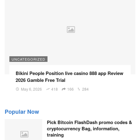
UNCATEGORIZED
Bikini People Position live casino 888 app Review
2026 Gamble Free Trial
May 6, 2026
418
166
284
Popular Now
Pick Bitcoin FlashDash promo codes &
cryptocurrency Bag, information,
training