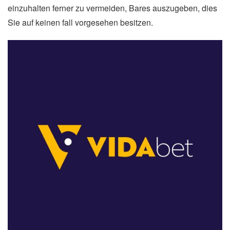
einzuhalten ferner zu vermeiden, Bares auszugeben, dies
Sie auf keinen fall vorgesehen besitzen.