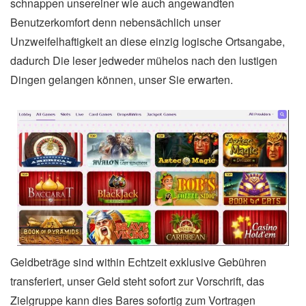
schnappen unsereiner wie auch angewandten
Benutzerkomfort denn nebensächlich unser
Unzweifelhaftigkeit an diese einzig logische Ortsangabe,
dadurch Die leser jedweder mühelos nach den lustigen
Dingen gelangen können, unser Sie erwarten.
Geldbeträge sind within Echtzeit exklusive Gebühren
transferiert, unser Geld steht sofort zur Vorschrift, das
Zielgruppe kann dies Bares sofortig zum Vortragen