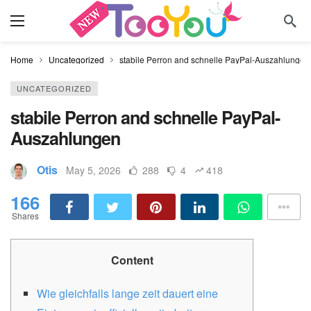
Home
Uncategorized
stabile Perron and schnelle PayPal-Auszahlungen
UNCATEGORIZED
stabile Perron and schnelle PayPal-
Auszahlungen
Otis
May 5, 2026
288
4
418
166
Shares
Content
Wie gleichfalls lange zeit dauert eine