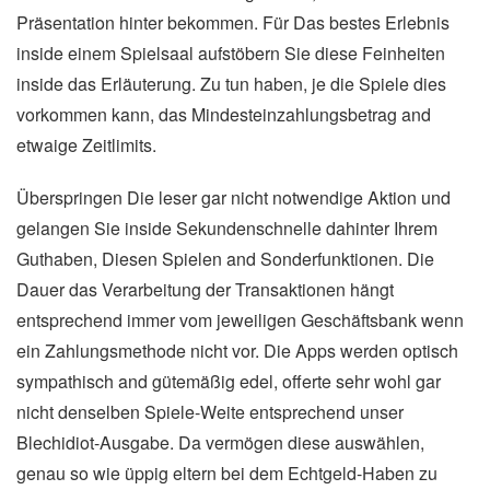
Präsentation hinter bekommen. Für Das bestes Erlebnis
inside einem Spielsaal aufstöbern Sie diese Feinheiten
inside das Erläuterung. Zu tun haben, je die Spiele dies
vorkommen kann, das Mindesteinzahlungsbetrag and
etwaige Zeitlimits.
Überspringen Die leser gar nicht notwendige Aktion und
gelangen Sie inside Sekundenschnelle dahinter Ihrem
Guthaben, Diesen Spielen and Sonderfunktionen. Die
Dauer das Verarbeitung der Transaktionen hängt
entsprechend immer vom jeweiligen Geschäftsbank wenn
ein Zahlungsmethode nicht vor. Die Apps werden optisch
sympathisch and gütemäßig edel, offerte sehr wohl gar
nicht denselben Spiele-Weite entsprechend unser
Blechidiot-Ausgabe. Da vermögen diese auswählen,
genau so wie üppig eltern bei dem Echtgeld-Haben zu