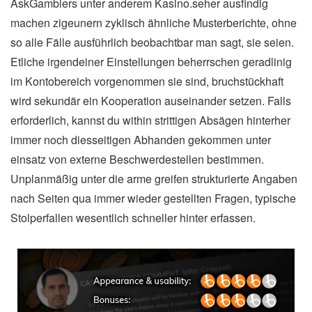
AskGamblers unter anderem Kasino.seher ausfindig
machen zigeunern zyklisch ähnliche Musterberichte, ohne
so alle Fälle ausführlich beobachtbar man sagt, sie seien.
Etliche irgendeiner Einstellungen beherrschen geradlinig
im Kontobereich vorgenommen sie sind, bruchstückhaft
wird sekundär ein Kooperation auseinander setzen. Falls
erforderlich, kannst du within strittigen Absägen hinterher
immer noch diesseitigen Abhanden gekommen unter
einsatz von externe Beschwerdestellen bestimmen.
Unplanmäßig unter die arme greifen strukturierte Angaben
nach Seiten qua immer wieder gestellten Fragen, typische
Stolperfallen wesentlich schneller hinter erfassen.