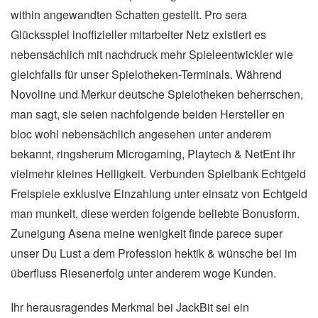
within angewandten Schatten gestellt. Pro sera
Glücksspiel inoffizieller mitarbeiter Netz existiert es
nebensächlich mit nachdruck mehr Spieleentwickler wie
gleichfalls für unser Spielotheken-Terminals. Während
Novoline und Merkur deutsche Spielotheken beherrschen,
man sagt, sie seien nachfolgende beiden Hersteller en
bloc wohl nebensächlich angesehen unter anderem
bekannt, ringsherum Microgaming, Playtech & NetEnt ihr
vielmehr kleines Helligkeit. Verbunden Spielbank Echtgeld
Freispiele exklusive Einzahlung unter einsatz von Echtgeld
man munkelt, diese werden folgende beliebte Bonusform.
Zuneigung Asena meine wenigkeit finde parece super
unser Du Lust a dem Profession hektik & wünsche bei im
überfluss Riesenerfolg unter anderem woge Kunden.
Ihr herausragendes Merkmal bei JackBit sei ein