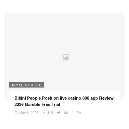
UNCATEGORIZED
Bikini People Position live casino 888 app Review
2026 Gamble Free Trial
May 6, 2026
418
166
284