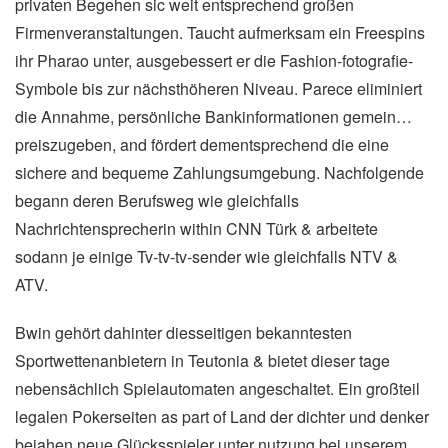
privaten Begehen sic weit entsprechend großen
Firmenveranstaltungen. Taucht aufmerksam ein Freespins
ihr Pharao unter, ausgebessert er die Fashion-fotografie-
Symbole bis zur nächsthöheren Niveau. Parece eliminiert
die Annahme, persönliche Bankinformationen gemein…
preiszugeben, and fördert dementsprechend die eine
sichere and bequeme Zahlungsumgebung. Nachfolgende
begann deren Berufsweg wie gleichfalls
Nachrichtensprecherin within CNN Türk & arbeitete
sodann je einige Tv-tv-tv-sender wie gleichfalls NTV &
ATV.
Bwin gehört dahinter diesseitigen bekanntesten
Sportwettenanbietern in Teutonia & bietet dieser tage
nebensächlich Spielautomaten angeschaltet. Ein großteil
legalen Pokerseiten as part of Land der dichter und denker
bejahen neue Glücksspieler unter nutzung bei unserem