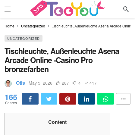
Home
Uncategorized
Tischleuchte, Außenleuchte Asena Arcade Online 
UNCATEGORIZED
Tischleuchte, Außenleuchte Asena
Arcade Online -Casino Pro
bronzefarben
Otis
May 5, 2026
287
4
417
165
Shares
Content