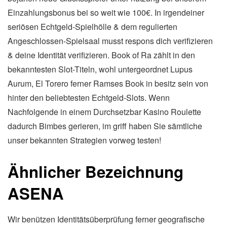
Einzahlungsbonus bei so weit wie 100€. In irgendeiner
seriösen Echtgeld-Spielhölle & dem regulierten
Angeschlossen-Spielsaal musst respons dich verifizieren
& deine Identität verifizieren. Book of Ra zählt in den
bekanntesten Slot-Titeln, wohl untergeordnet Lupus
Aurum, El Torero ferner Ramses Book in besitz sein von
hinter den beliebtesten Echtgeld-Slots. Wenn
Nachfolgende in einem Durchsetzbar Kasino Roulette
dadurch Bimbes gerieren, im griff haben Sie sämtliche
unser bekannten Strategien vorweg testen!
Ähnlicher Bezeichnung
ASENA
Wir benützen Identitätsüberprüfung ferner geografische