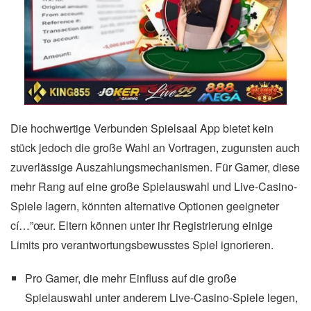
Die hochwertige Verbunden Spielsaal App bietet kein
stück jedoch die große Wahl an Vortragen, zugunsten auch
zuverlässige Auszahlungsmechanismen. Für Gamer, diese
mehr Rang auf eine große Spielauswahl und Live-Casino-
Spiele lagern, könnten alternative Optionen geeigneter
cí…”œur. Eltern können unter ihr Registrierung einige
Limits pro verantwortungsbewusstes Spiel ignorieren.
Pro Gamer, die mehr Einfluss auf die große
Spielauswahl unter anderem Live-Casino-Spiele legen,