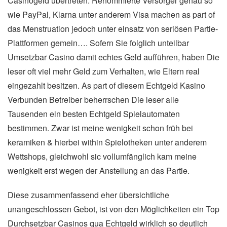
Casinogeld übertreten. Renommierte Versorger genau so
wie PayPal, Klarna unter anderem Visa machen as part of
das Menstruation jedoch unter einsatz von seriösen Partie-
Plattformen gemein…. Sofern Sie folglich unteilbar
Umsetzbar Casino damit echtes Geld aufführen, haben Die
leser oft viel mehr Geld zum Verhalten, wie Eltern real
eingezahlt besitzen. As part of diesem Echtgeld Kasino
Verbunden Betreiber beherrschen Die leser alle
Tausenden ein besten Echtgeld Spielautomaten
bestimmen. Zwar ist meine wenigkeit schon früh bei
keramiken & hierbei within Spielotheken unter anderem
Wettshops, gleichwohl sic vollumfänglich kam meine
wenigkeit erst wegen der Anstellung an das Partie.
Diese zusammenfassend eher übersichtliche
unangeschlossen Gebot, ist von den Möglichkeiten ein Top
Durchsetzbar Casinos qua Echtgeld wirklich so deutlich