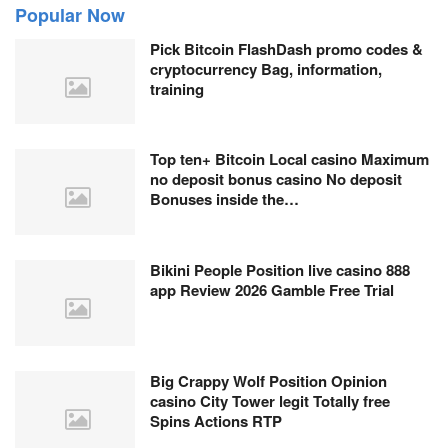
Popular Now
Pick Bitcoin FlashDash promo codes &
cryptocurrency Bag, information,
training
Top ten+ Bitcoin Local casino Maximum
no deposit bonus casino No deposit
Bonuses inside the…
Bikini People Position live casino 888
app Review 2026 Gamble Free Trial
Big Crappy Wolf Position Opinion
casino City Tower legit Totally free
Spins Actions RTP