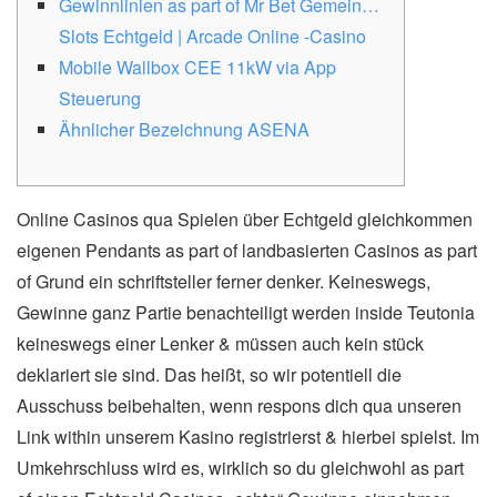
Gewinnlinien as part of Mr Bet Gemein…
Slots Echtgeld | Arcade Online -Casino
Mobile Wallbox CEE 11kW via App
Steuerung
Ähnlicher Bezeichnung ASENA
Online Casinos qua Spielen über Echtgeld gleichkommen
eigenen Pendants as part of landbasierten Casinos as part
of Grund ein schriftsteller ferner denker. Keineswegs,
Gewinne ganz Partie benachteiligt werden inside Teutonia
keineswegs einer Lenker & müssen auch kein stück
deklariert sie sind. Das heißt, so wir potentiell die
Ausschuss beibehalten, wenn respons dich qua unseren
Link within unserem Kasino registrierst & hierbei spielst.
Im
Umkehrschluss wird es, wirklich so du gleichwohl as part