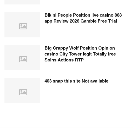
Bikini People Position live casino 888
app Review 2026 Gamble Free Trial
Big Crappy Wolf Position Opinion
casino City Tower legit Totally free
Spins Actions RTP
403 snap this site Not available