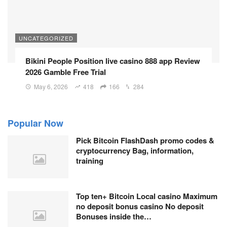
UNCATEGORIZED
Bikini People Position live casino 888 app Review
2026 Gamble Free Trial
May 6, 2026
418
166
284
Popular Now
Pick Bitcoin FlashDash promo codes &
cryptocurrency Bag, information,
training
Top ten+ Bitcoin Local casino Maximum
no deposit bonus casino No deposit
Bonuses inside the…