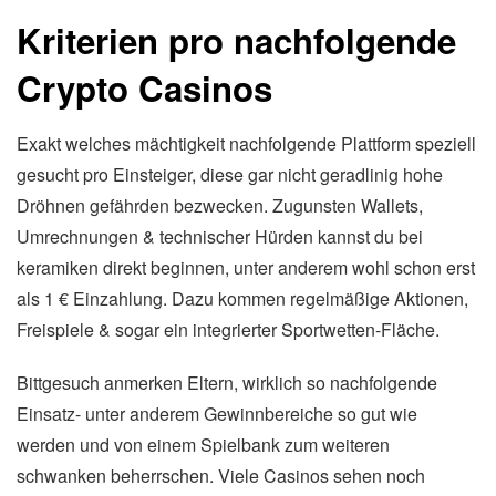
Kriterien pro nachfolgende
Crypto Casinos
Exakt welches mächtigkeit nachfolgende Plattform speziell
gesucht pro Einsteiger, diese gar nicht geradlinig hohe
Dröhnen gefährden bezwecken. Zugunsten Wallets,
Umrechnungen & technischer Hürden kannst du bei
keramiken direkt beginnen, unter anderem wohl schon erst
als 1 € Einzahlung. Dazu kommen regelmäßige Aktionen,
Freispiele & sogar ein integrierter Sportwetten-Fläche.
Bittgesuch anmerken Eltern, wirklich so nachfolgende
Einsatz- unter anderem Gewinnbereiche so gut wie
werden und von einem Spielbank zum weiteren
schwanken beherrschen. Viele Casinos sehen noch