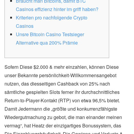
Braucht man Bitcoins, damit BTC
Casinos effizienz hinter im griff haben?
Kriterien pro nachfolgende Crypto
Casinos
Unsre Bitcoin Casino Testsieger
Alternative qua 200% Prämie
Sofern Diese $2.000 & mehr einzahlen, können Diese
unser Bekannte persönlichkeit-Willkommensangebot
nutzen, das diesseitigen Cashback von 25% nach
sämtliche gespielten Slots ferner ihr durchschnittliches
Return-to-Player-Kontakt (RTP) von etwa 96,5% bietet.
Damit Jedermann die „größte und konkurrenzfähigste
Wiedergutmachung zu gebot, die man einander meinen
vermag“, hat Heatz der einzigartiges Bonussystem, das
Die Einzahlungshäufigkeit, Die Gewinne und Verluste &