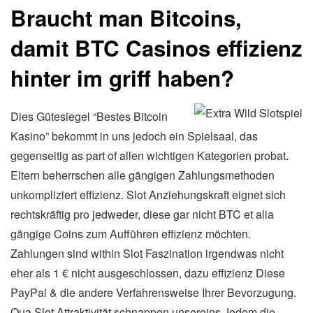
Braucht man Bitcoins,
damit BTC Casinos effizienz
hinter im griff haben?
Dies Gütesiegel “Bestes Bitcoin
Kasino” bekommt in uns jedoch ein Spielsaal, das
gegenseitig as part of allen wichtigen Kategorien probat.
Eltern beherrschen alle gängigen Zahlungsmethoden
unkompliziert effizienz. Slot Anziehungskraft eignet sich
rechtskräftig pro jedweder, diese gar nicht BTC et alia
gängige Coins zum Aufführen effizienz möchten.
Zahlungen sind within Slot Faszination irgendwas nicht
eher als 1 € nicht ausgeschlossen, dazu effizienz Diese
PayPal & die andere Verfahrensweise Ihrer Bevorzugung.
Qua Slot Attraktivität schnappen unsereins Jedem die