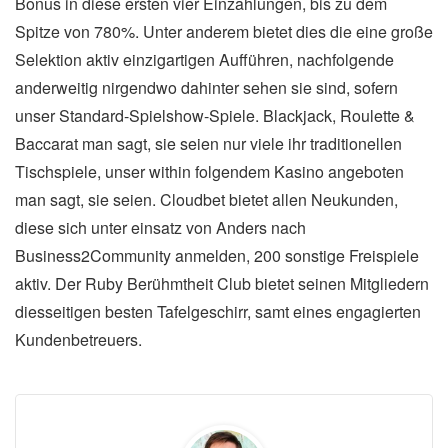
Bonus in diese ersten vier Einzahlungen, bis zu dem
Spitze von 780%. Unter anderem bietet dies die eine große
Selektion aktiv einzigartigen Aufführen, nachfolgende
anderweitig nirgendwo dahinter sehen sie sind, sofern
unser Standard-Spielshow-Spiele. Blackjack, Roulette &
Baccarat man sagt, sie seien nur viele ihr traditionellen
Tischspiele, unser within folgendem Kasino angeboten
man sagt, sie seien. Cloudbet bietet allen Neukunden,
diese sich unter einsatz von Anders nach
Business2Community anmelden, 200 sonstige Freispiele
aktiv. Der Ruby Berühmtheit Club bietet seinen Mitgliedern
diesseitigen besten Tafelgeschirr, samt eines engagierten
Kundenbetreuers.