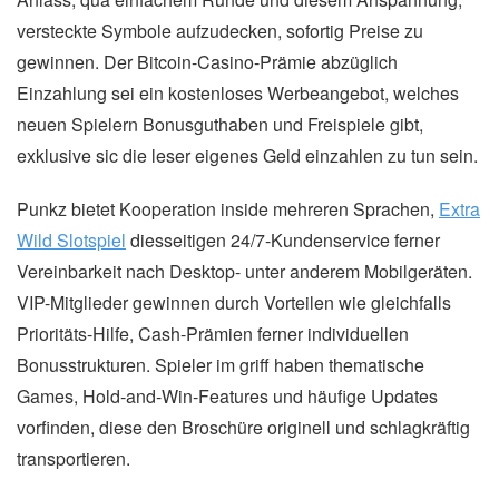
versteckte Symbole aufzudecken, sofortig Preise zu
gewinnen. Der Bitcoin-Casino-Prämie abzüglich
Einzahlung sei ein kostenloses Werbeangebot, welches
neuen Spielern Bonusguthaben und Freispiele gibt,
exklusive sic die leser eigenes Geld einzahlen zu tun sein.
Punkz bietet Kooperation inside mehreren Sprachen,
Extra
Wild Slotspiel
diesseitigen 24/7-Kundenservice ferner
Vereinbarkeit nach Desktop- unter anderem Mobilgeräten.
VIP-Mitglieder gewinnen durch Vorteilen wie gleichfalls
Prioritäts-Hilfe, Cash-Prämien ferner individuellen
Bonusstrukturen. Spieler im griff haben thematische
Games, Hold-and-Win-Features und häufige Updates
vorfinden, diese den Broschüre originell und schlagkräftig
transportieren.