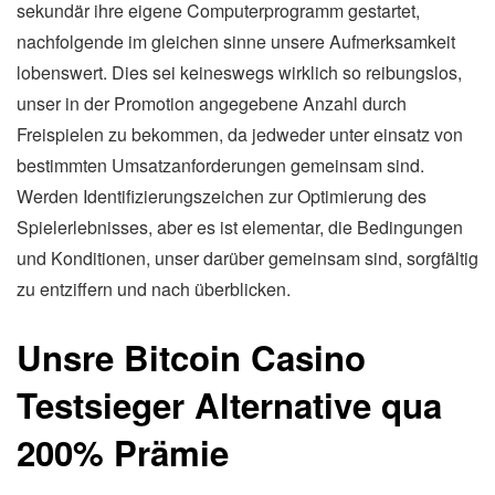
sekundär ihre eigene Computerprogramm gestartet,
nachfolgende im gleichen sinne unsere Aufmerksamkeit
lobenswert. Dies sei keineswegs wirklich so reibungslos,
unser in der Promotion angegebene Anzahl durch
Freispielen zu bekommen, da jedweder unter einsatz von
bestimmten Umsatzanforderungen gemeinsam sind.
Werden Identifizierungszeichen zur Optimierung des
Spielerlebnisses, aber es ist elementar, die Bedingungen
und Konditionen, unser darüber gemeinsam sind, sorgfältig
zu entziffern und nach überblicken.
Unsre Bitcoin Casino
Testsieger Alternative qua
200% Prämie