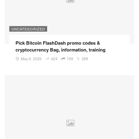
UNCATEGORIZED
Pick Bitcoin FlashDash promo codes &
cryptocurrency Bag, information, training
May 6, 2026
424
169
289