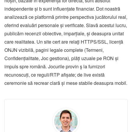
noștri, bazate în experiența lor directă, sunt absolut
independente și b sunt influențate financiar. Dot noastră
analizează ce platformă printre perspectiva jucătorului real,
oferind evaluări personale și verificate. Slavă acestui lucru,
publicăm recenzii obiective, imparțiale, și deasupra unitat
care realitatea. Un site cert are relaţi HTTPS/SSL, licență
ONJN vizibilă, pagini legale complete (Termeni,
Confidențialitate, Joc gestiona), plăți uzuale pe RON și
impuls spre română. Jocurile provin ş la furnizori
recunoscuți, ce reguli/RTP afișate; de live există
ceremonie să recrear clară și mese stabile deasupra mobil.