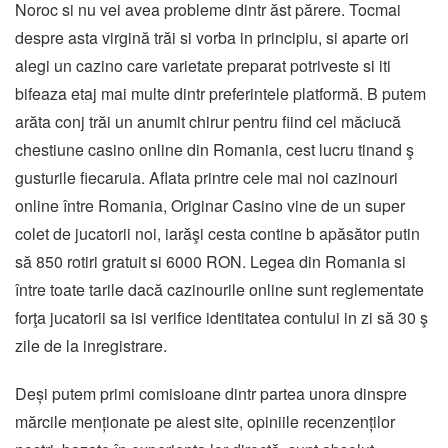
Noroc si nu vei avea probleme dintr ăst părere. Tocmai
despre asta virgină trăi si vorba in principiu, si aparte ori
alegi un cazino care varietate preparat potriveste si iti
bifeaza etaj mai multe dintr preferintele platformă. B putem
arăta conj trăi un anumit chirur pentru fiind cel măciucă
chestiune casino online din Romania, cest lucru tinand ş
gusturile fiecaruia. Aflata printre cele mai noi cazinouri
online între Romania, Originar Casino vine de un super
colet de jucatorii noi, iarăşi cesta contine b apăsător putin
să 850 rotiri gratuit si 6000 RON. Legea din Romania si
între toate tarile dacă cazinourile online sunt reglementate
forţa jucatorii sa isi verifice identitatea contului in zi să 30 ş
zile de la inregistrare.
Deși putem primi comisioane dintr partea unora dinspre
mărcile menționate pe aiest site, opiniile recenzenților