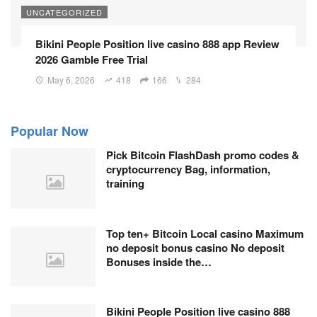
UNCATEGORIZED
Bikini People Position live casino 888 app Review
2026 Gamble Free Trial
May 6, 2026
418
166
284
Popular Now
Pick Bitcoin FlashDash promo codes &
cryptocurrency Bag, information,
training
Top ten+ Bitcoin Local casino Maximum
no deposit bonus casino No deposit
Bonuses inside the…
Bikini People Position live casino 888