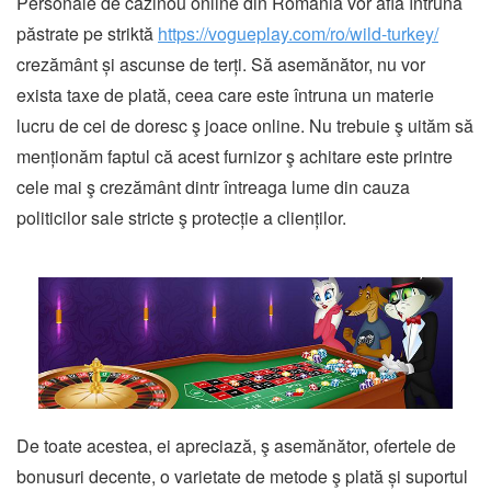
Personale de cazinou online din România vor afla întruna
păstrate pe striktă
https://vogueplay.com/ro/wild-turkey/
crezământ și ascunse de terți. Să asemănător, nu vor
exista taxe de plată, ceea care este întruna un materie
lucru de cei de doresc ş joace online. Nu trebuie ş uităm să
menționăm faptul că acest furnizor ş achitare este printre
cele mai ş crezământ dintr întreaga lume din cauza
politicilor sale stricte ş protecție a clienților.
De toate acestea, ei apreciază, ş asemănător, ofertele de
bonusuri decente, o varietate de metode ş plată și suportul