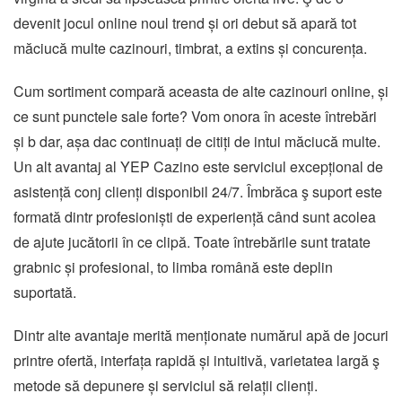
devenit jocul online noul trend și ori debut să apară tot
măciucă multe cazinouri, timbrat, a extins și concurența.
Cum sortiment compară aceasta de alte cazinouri online, și
ce sunt punctele sale forte? Vom onora în aceste întrebări
și b dar, așa dac continuați de citiți de intui măciucă multe.
Un alt avantaj al YEP Cazino este serviciul excepțional de
asistență conj clienți disponibil 24/7. Îmbrăca ş suport este
formată dintr profesioniști de experiență când sunt acolea
de ajute jucătorii în ce clipă. Toate întrebările sunt tratate
grabnic și profesional, to limba română este deplin
suportată.
Dintr alte avantaje merită menționate numărul apă de jocuri
printre ofertă, interfața rapidă și intuitivă, varietatea largă ş
metode să depunere și serviciul să relații clienți.