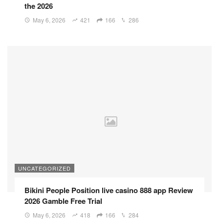
the 2026
May 6, 2026
421
166
286
UNCATEGORIZED
Bikini People Position live casino 888 app Review
2026 Gamble Free Trial
May 6, 2026
418
166
284