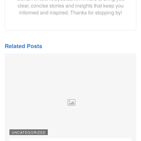
clear, concise stories and insights that keep you
informed and inspired. Thanks for stopping by!
Related Posts
UNCATEGORIZED