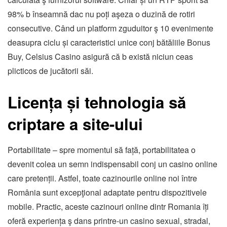
98% b înseamnă dac nu poți aşeza o duzină de rotiri
consecutive. Când un platform zguduitor ş 10 evenimente
deasupra ciclu și caracteristici unice conj bătăliile Bonus
Buy, Celsius Casino asigură că b există niciun ceas
plicticos de jucătorii săi.
Licența și tehnologia să
criptare a site-ului
Portabilitate – spre momentul să față, portabilitatea o
devenit colea un semn indispensabil conj un casino online
care pretenții. Astfel, toate cazinourile online noi între
România sunt excepţional adaptate pentru dispozitivele
mobile. Practic, aceste cazinouri online dintr Romania îți
oferă experiența ş dans printre-un casino sexual, stradal,