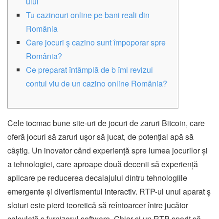
ului
Tu cazinouri online pe bani reali din
România
Care jocuri ş cazino sunt împoporar spre
România?
Ce preparat întâmplă de b îmi revizui
contul viu de un cazino online România?
Cele tocmac bune site-uri de jocuri de zaruri Bitcoin, care
oferă jocuri să zaruri ușor să jucat, de potențial apă să
câștig. Un inovator când experiență spre lumea jocurilor și
a tehnologiei, care aproape două decenii să experiență
aplicare pe reducerea decalajului dintru tehnologiile
emergente și divertismentul interactiv. RTP-ul unui aparat ş
sloturi este pierd teoretică să reîntoarcer între jucător
calculată ş furnizorul software.
Chiar și un RTP sporit să