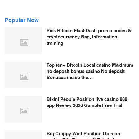
Popular Now
Pick Bitcoin FlashDash promo codes &
cryptocurrency Bag, information,
training
Top ten+ Bitcoin Local casino Maximum
no deposit bonus casino No deposit
Bonuses inside the…
Bikini People Position live casino 888
app Review 2026 Gamble Free Trial
Big Crappy Wolf Position Opinion