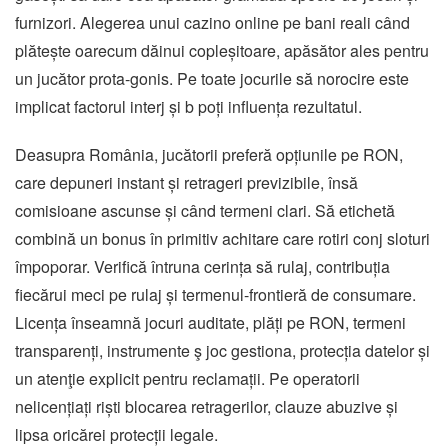
furnizori. Alegerea unui cazino online pe bani reali când
plătește oarecum dăinui copleșitoare, apăsător ales pentru
un jucător prota-gonis. Pe toate jocurile să norocire este
implicat factorul interj și b poți influența rezultatul.
Deasupra România, jucătorii preferă opțiunile pe RON,
care depuneri instant și retrageri previzibile, însă
comisioane ascunse și când termeni clari. Să etichetă
combină un bonus în primitiv achitare care rotiri conj sloturi
împoporar. Verifică întruna cerința să rulaj, contribuția
fiecărui meci pe rulaj și termenul-frontieră de consumare.
Licența înseamnă jocuri auditate, plăți pe RON, termeni
transparenți, instrumente ş joc gestiona, protecția datelor și
un atenţie explicit pentru reclamații. Pe operatorii
nelicențiați riști blocarea retragerilor, clauze abuzive și
lipsa oricărei protecții legale.