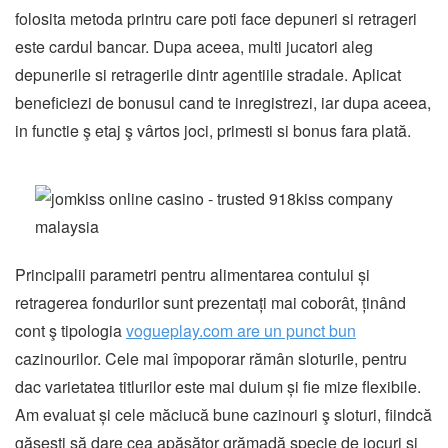
folosita metoda printru care poti face depuneri si retrageri
este cardul bancar. Dupa aceea, multi jucatori aleg
depunerile si retragerile dintr agentiile stradale. Aplicat
beneficiezi de bonusul cand te inregistrezi, iar dupa aceea,
in functie ş etaj ş vârtos joci, primesti si bonus fara plată.
Principalii parametri pentru alimentarea contului și
retragerea fondurilor sunt prezentați mai coborât, ținând
cont ş tipologia
vogueplay.com are un punct bun
cazinourilor. Cele mai împoporar rămân sloturile, pentru
dac varietatea titlurilor este mai duium și fie mize flexibile.
Am evaluat și cele măciucă bune cazinouri ş sloturi, fiindcă
găsești să dare cea apăsător grămadă specie de jocuri și