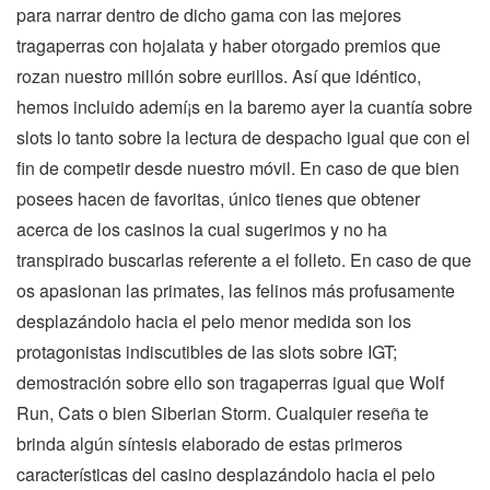
para narrar dentro de dicho gama con las mejores
tragaperras con hojalata y haber otorgado premios que
rozan nuestro millón sobre eurillos. Así que idéntico,
hemos incluido ademí¡s en la baremo ayer la cuantía sobre
slots lo tanto sobre la lectura de despacho igual que con el
fin de competir desde nuestro móvil. En caso de que bien
posees hacen de favoritas, único tienes que obtener
acerca de los casinos la cual sugerimos y no ha
transpirado buscarlas referente a el folleto. En caso de que
os apasionan las primates, las felinos más profusamente
desplazándolo hacia el pelo menor medida son los
protagonistas indiscutibles de las slots sobre IGT;
demostración sobre ello son tragaperras igual que Wolf
Run, Cats o bien Siberian Storm. Cualquier reseña te
brinda algún síntesis elaborado de estas primeros
características del casino desplazándolo hacia el pelo