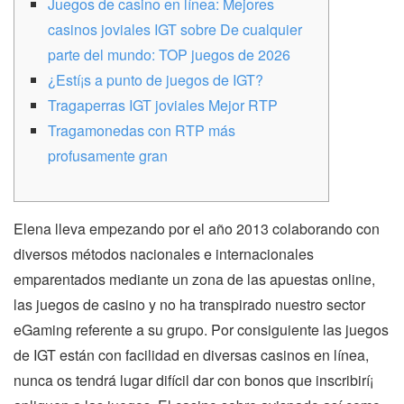
Juegos de casino en línea: Mejores
casinos joviales IGT sobre De cualquier
parte del mundo: TOP juegos de 2026
¿Estí¡s a punto de juegos de IGT?
Tragaperras IGT joviales Mejor RTP
Tragamonedas con RTP más
profusamente gran
Elena lleva empezando por el año 2013 colaborando con
diversos métodos nacionales e internacionales
emparentados mediante un zona de las apuestas online,
las juegos de casino y no ha transpirado nuestro sector
eGaming referente a su grupo. Por consiguiente las juegos
de IGT están con facilidad en diversas casinos en línea,
nunca os tendrá lugar difícil dar con bonos que inscribirí¡