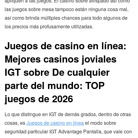
apliquen a las juegos.
El casino sobre avispado así­ como
las juegos sobre mesa tampoco están ninguna cosa mal,
así­ como brinda múltiples chances para todo algunos de
los precios más profusamente utilizadas.
Juegos de casino en línea:
Mejores casinos joviales
IGT sobre De cualquier
parte del mundo: TOP
juegos de 2026
Lo que distingue en IGT de demás grados, dentro de otras
cosas, es
Juegos de casino en línea
el modo sobre
seguridad particular IGT Advantage Pantalla, que vale con