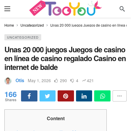
Home
Uncategorized
Unas 20 000 juegos Juegos de casino en línea de 
UNCATEGORIZED
Unas 20 000 juegos Juegos de casino
en línea de casino regalado Casino en
internet de balde
Otis
May 1, 2026
290
4
421
166
Shares
Content