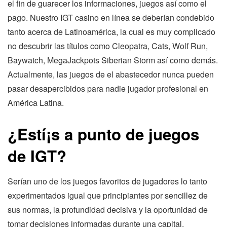
el fin de guarecer los informaciones, juegos así­ como el
pago. Nuestro IGT casino en línea se deberían condebido
tanto acerca de Latinoamérica, la cual es muy complicado
no descubrir las títulos como Cleopatra, Cats, Wolf Run,
Baywatch, MegaJackpots Siberian Storm así­ como demás.
Actualmente, las juegos de el abastecedor nunca pueden
pasar desapercibidos para nadie jugador profesional en
América Latina.
¿Estí¡s a punto de juegos
de IGT?
Serían uno de los juegos favoritos de jugadores lo tanto
experimentados igual que principiantes por sencillez de
sus normas, la profundidad decisiva y la oportunidad de
tomar decisiones informadas durante una capital.