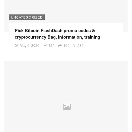
UNCATEGORIZED
Pick Bitcoin FlashDash promo codes &
cryptocurrency Bag, information, training
May 6, 2026
424
169
289