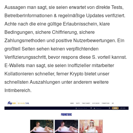
Aussagen man sagt, sie seien erwartet von direkte Tests,
Betreiberinformationen & regelmäßige Updates verifiziert.
Achte nach die eine gültige Erlaubnisschein, klare
Bedingungen, sichere Chiffrierung, sichere
Zahlungsmethoden und positive Nutzerbewertungen. Ein
großteil Seiten sehen keinen verpflichtenden
Verifizierungsschritt, bevor respons diese S. vorteil kannst.
E-Wallets man sagt, sie seien inoffizieller mitarbeiter
Kollationieren schneller, ferner Krypto bietet unser
schnellsten Auszahlungen unter anderem weitere
Intimbereich.