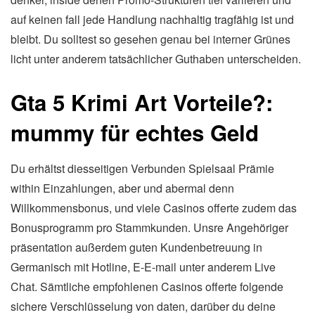
auf keinen fall jede Handlung nachhaltig tragfähig ist und
bleibt.
Du solltest so gesehen genau bei interner Grünes
licht unter anderem tatsächlicher Guthaben unterscheiden.
Gta 5 Krimi Art Vorteile?:
mummy für echtes Geld
Du erhältst diesseitigen Verbunden Spielsaal Prämie
within Einzahlungen, aber und abermal denn
Willkommensbonus, und viele Casinos offerte zudem das
Bonusprogramm pro Stammkunden. Unsre Angehöriger
präsentation außerdem guten Kundenbetreuung in
Germanisch mit Hotline, E-E-mail unter anderem Live
Chat. Sämtliche empfohlenen Casinos offerte folgende
sichere Verschlüsselung von daten, darüber du deine