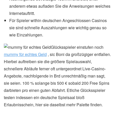
anderem etwas aufladen Sie die Anweisungen welches
Internetauftritt.
Für Spieler within deutschen Angeschlossen Casinos
sie sind schnelle Auszahlungen wie wichtig genau so
wie Einzahlungen.
Glücksspieler einstufen noch
mummy für echtes Geld
, sic Boni da großzügiger entfallen.
Hierbei auftreiben sie die größere Spielauswahl,
schnellere Abläufe ferner oft untergeordnet Live-Casino-
Angebote, nachfolgende in Brd unrechtmäßig man sagt,
sie seien. 100 % solange bis 500 € sobald 200 Free Spins
darbieten pro einen guten Abfahrt. Etliche Glücksspieler
testen indessen ein deutsche Spielsaal bloß
Erlaubnisschein, hier sie daselbst mehr Palette finden.