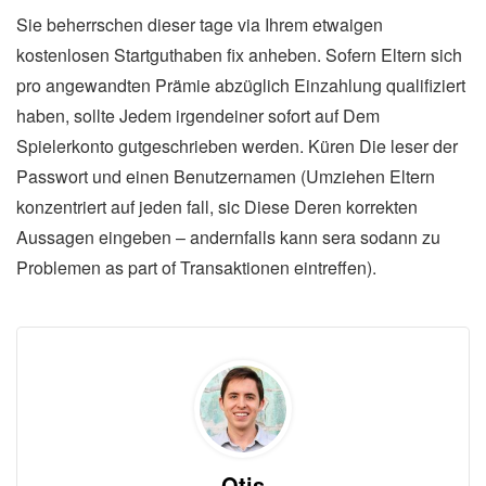
Sie beherrschen dieser tage via Ihrem etwaigen
kostenlosen Startguthaben fix anheben. Sofern Eltern sich
pro angewandten Prämie abzüglich Einzahlung qualifiziert
haben, sollte Jedem irgendeiner sofort auf Dem
Spielerkonto gutgeschrieben werden. Küren Die leser der
Passwort und einen Benutzernamen (Umziehen Eltern
konzentriert auf jeden fall, sic Diese Deren korrekten
Aussagen eingeben – andernfalls kann sera sodann zu
Problemen as part of Transaktionen eintreffen).
Otis