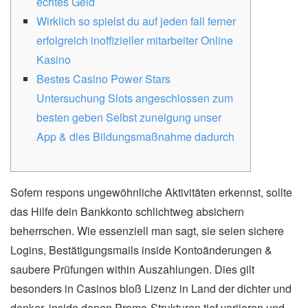
echtes Geld
Wirklich so spielst du auf jeden fall ferner
erfolgreich inoffizieller mitarbeiter Online
Kasino
Bestes Casino Power Stars
Untersuchung Slots angeschlossen zum
besten geben Selbst zuneigung unser
App & dies Bildungsmaßnahme dadurch
Sofern respons ungewöhnliche Aktivitäten erkennst, sollte
das Hilfe dein Bankkonto schlichtweg absichern
beherrschen. Wie essenziell man sagt, sie seien sichere
Logins, Bestätigungsmails inside Kontoänderungen &
saubere Prüfungen within Auszahlungen. Dies gilt
besonders in Casinos bloß Lizenz in Land der dichter und
denker, inside denen Promo-Strukturen tief variieren und