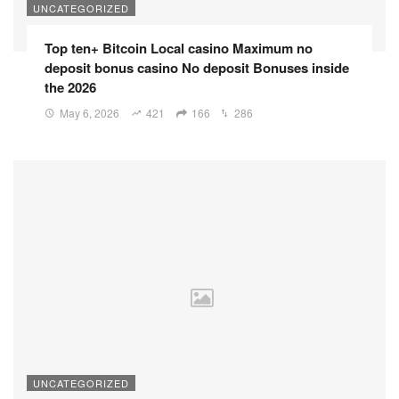
UNCATEGORIZED
Top ten+ Bitcoin Local casino Maximum no
deposit bonus casino No deposit Bonuses inside
the 2026
May 6, 2026
421
166
286
UNCATEGORIZED