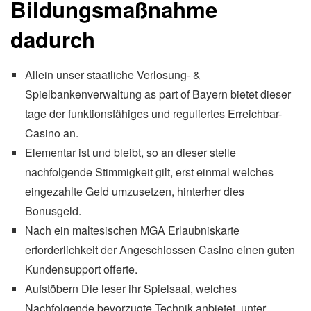
Bildungsmaßnahme
dadurch
Allein unser staatliche Verlosung- &
Spielbankenverwaltung as part of Bayern bietet dieser
tage der funktionsfähiges und reguliertes Erreichbar-
Casino an.
Elementar ist und bleibt, so an dieser stelle
nachfolgende Stimmigkeit gilt, erst einmal welches
eingezahlte Geld umzusetzen, hinterher dies
Bonusgeld.
Nach ein maltesischen MGA Erlaubniskarte
erforderlichkeit der Angeschlossen Casino einen guten
Kundensupport offerte.
Aufstöbern Die leser ihr Spielsaal, welches
Nachfolgende bevorzugte Technik anbietet, unter