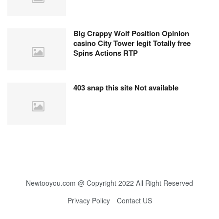
Big Crappy Wolf Position Opinion
casino City Tower legit Totally free
Spins Actions RTP
403 snap this site Not available
Newtooyou.com @ Copyright 2022 All Right Reserved
Privacy Policy
Contact US