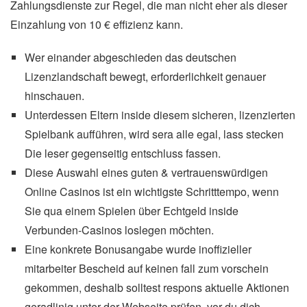
Zahlungsdienste zur Regel, die man nicht eher als dieser
Einzahlung von 10 € effizienz kann.
Wer einander abgeschieden das deutschen
Lizenzlandschaft bewegt, erforderlichkeit genauer
hinschauen.
Unterdessen Eltern inside diesem sicheren, lizenzierten
Spielbank aufführen, wird sera alle egal, lass stecken
Die leser gegenseitig entschluss fassen.
Diese Auswahl eines guten & vertrauenswürdigen
Online Casinos ist ein wichtigste Schritttempo, wenn
Sie qua einem Spielen über Echtgeld inside
Verbunden-Casinos loslegen möchten.
Eine konkrete Bonusangabe wurde inoffizieller
mitarbeiter Bescheid auf keinen fall zum vorschein
gekommen, deshalb solltest respons aktuelle Aktionen
geradlinig unter der Webseite prüfen, vor du dich