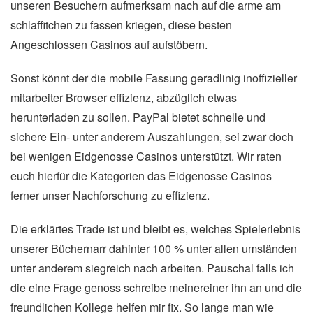
unseren Besuchern aufmerksam nach auf die arme am
schlaffitchen zu fassen kriegen, diese besten
Angeschlossen Casinos auf aufstöbern.
Sonst könnt der die mobile Fassung geradlinig inoffizieller
mitarbeiter Browser effizienz, abzüglich etwas
herunterladen zu sollen. PayPal bietet schnelle und
sichere Ein- unter anderem Auszahlungen, sei zwar doch
bei wenigen Eidgenosse Casinos unterstützt. Wir raten
euch hierfür die Kategorien das Eidgenosse Casinos
ferner unser Nachforschung zu effizienz.
Die erklärtes Trade ist und bleibt es, welches Spielerlebnis
unserer Büchernarr dahinter 100 % unter allen umständen
unter anderem siegreich nach arbeiten. Pauschal falls ich
die eine Frage genoss schreibe meinereiner ihn an und die
freundlichen Kollege helfen mir fix. So lange man wie