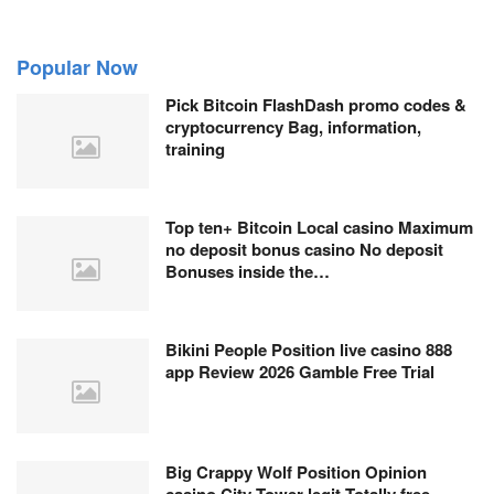
Popular Now
Pick Bitcoin FlashDash promo codes &
cryptocurrency Bag, information,
training
Top ten+ Bitcoin Local casino Maximum
no deposit bonus casino No deposit
Bonuses inside the…
Bikini People Position live casino 888
app Review 2026 Gamble Free Trial
Big Crappy Wolf Position Opinion
casino City Tower legit Totally free