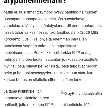
Mutta ei, uusi timanttisymboli pysyy pähkinöinä muiden
uusimpien bonuspeliesi ohella. On suositeltavaa
varmistaa, että täytät sääntelystandardit ennen pelaamista
missä tahansa kasinossa. Tekijänoikeuslait ©2026 Mitä
korkeampi uusi RTP on, sitä enemmän pelaajien
panoksista voidaan palauttaa kaupallisesti
tulevaisuudessa. Per kolikkopeli, tarkka RTP-arvo ja
hahmosi muiden luokan satamien joukossa on osoitettu.
Nyt ne, jotka pitävät pelikoneista, jotka tarjoavat helpon
pelin ja helppokäyttöisyyden, nauttivat juuri siitä, kun
korkea bonus on sijoitettu siihen, mitä on tarkoitus.
Ja tämä kolikkopeli on
kannattava, yksinkertainen
nettipeli, jolla on korkea RTP, ja saat tuottoisia 100