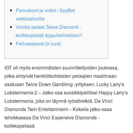
Panoskoot ja voitot | SpyBet
verkkosivuilla
Voinko pelata Twice Diamond -
kolikkopelejä älypuhelimellani?
Pelivastaavat ja luvat
IGT oli myös ensimmäisten suunnittelijoiden joukossa,
jotka siirtyivät henkilökohtaisten pelaajien maailmaan
saatuaan Twice Down Gambling -yrityksen. Lucky Larry's
Lobstermania 2 – Jatko-osa suosikkipelillesi Happy Larry's
Lobstermania, joka on täynnä ryöstöretkiä.
Da Vinci
Diamonds Twin Entertainment – Kokeile jatko-osaa
tehokkaassa Da Vinci Expensive Diamonds -
kolikkopelissä.