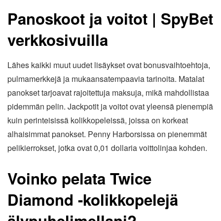
Panoskoot ja voitot | SpyBet
verkkosivuilla
Lähes kaikki muut uudet lisäykset ovat bonusvaihtoehtoja,
pulmamerkkejä ja mukaansatempaavia tarinoita. Matalat
panokset tarjoavat rajoitettuja maksuja, mikä mahdollistaa
pidemmän pelin. Jackpotit ja voitot ovat yleensä pienempiä
kuin perinteisissä kolikkopeleissä, joissa on korkeat
alhaisimmat panokset. Penny Harborsissa on pienemmät
pelikierrokset, jotka ovat 0,01 dollaria voittolinjaa kohden.
Voinko pelata Twice
Diamond -kolikkopelejä
älypuhelimellani?