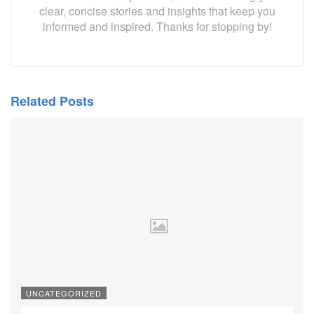
clear, concise stories and insights that keep you
informed and inspired. Thanks for stopping by!
Related Posts
UNCATEGORIZED