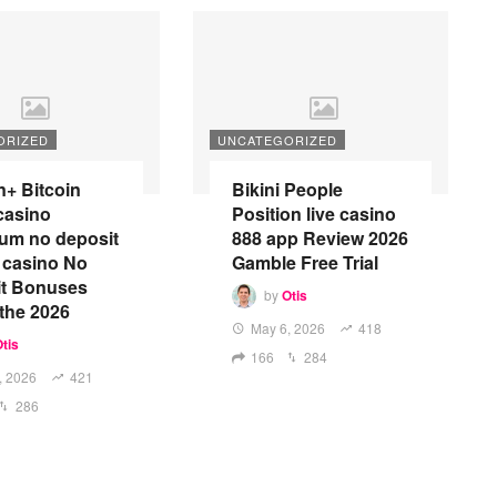
ORIZED
UNCATEGORIZED
n+ Bitcoin
Bikini People
casino
Position live casino
um no deposit
888 app Review 2026
 casino No
Gamble Free Trial
it Bonuses
by
Otis
 the 2026
May 6, 2026
418
tis
166
284
, 2026
421
286