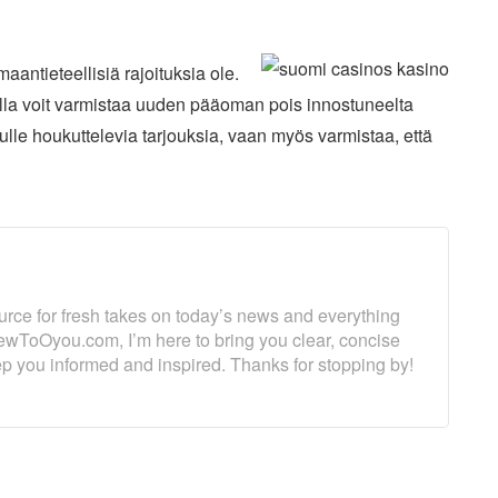
aantieteellisiä rajoituksia ole.
jolla voit varmistaa uuden pääoman pois innostuneelta
nulle houkuttelevia tarjouksia, vaan myös varmistaa, että
ource for fresh takes on today’s news and everything
ewToOyou.com, I’m here to bring you clear, concise
eep you informed and inspired. Thanks for stopping by!