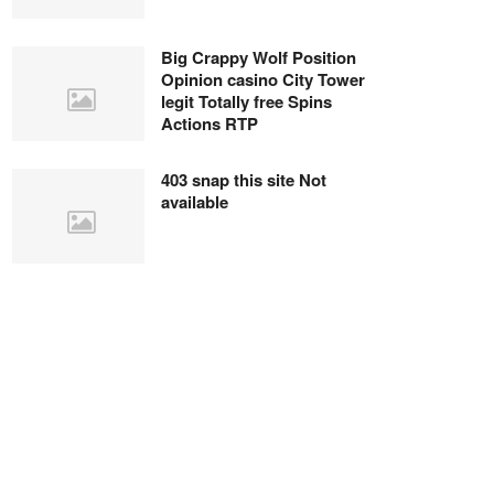
Big Crappy Wolf Position
Opinion casino City Tower
legit Totally free Spins
Actions RTP
403 snap this site Not
available