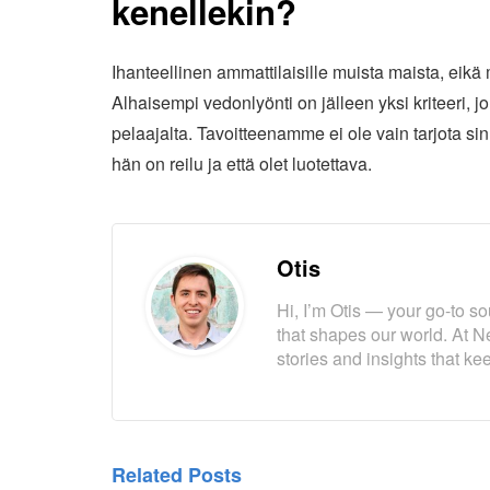
kenellekin?
Ihanteellinen ammattilaisille muista maista, eikä m
Alhaisempi vedonlyönti on jälleen yksi kriteeri, 
pelaajalta. Tavoitteenamme ei ole vain tarjota si
hän on reilu ja että olet luotettava.
Otis
Hi, I’m Otis — your go-to s
that shapes our world. At N
stories and insights that k
Related Posts