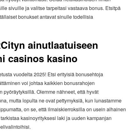
ille sivuille ja valitse tarpeitasi vastaava bonus.
Etsitpä
, tällaiset bonukset antavat sinulle todellisia
Cityn ainutlaatuiseen
i casinos kasino
usta vuodelta 2025! Etsi erityisiä bonusehtoja
jättäminen voi johtaa kaikkien bonusrahojen
jon pyöräytyksillä. Olemme nähneet, että hyvät
ttuna, mutta lopulta ne ovat pettymyksiä, kun lunastamme
ppumatta, on se, että ilmaiskierroksilla on usein alhainen
a tarkistaa kasinoyrityksesi laki ja uuden kampanjan
livalintoihisi.