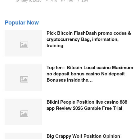
Popular Now
Pick Bitcoin FlashDash promo codes &
cryptocurrency Bag, information,
training
Top ten+ Bitcoin Local casino Maximum
no deposit bonus casino No deposit
Bonuses inside the…
Bikini People Position live casino 888
app Review 2026 Gamble Free Trial
Big Crappy Wolf Position Opinion