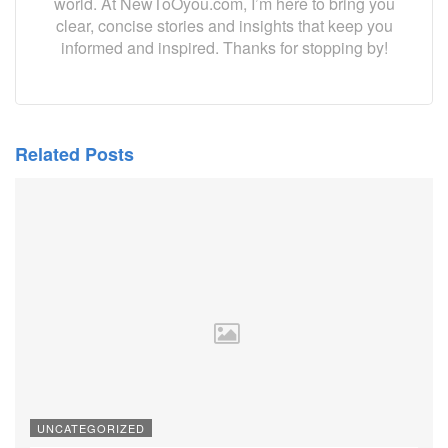
world. At NewToOyou.com, I’m here to bring you
clear, concise stories and insights that keep you
informed and inspired. Thanks for stopping by!
Related Posts
UNCATEGORIZED