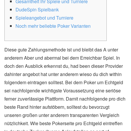
Gesamtheit ihr Spiele und Turniere
DudeSpin Spielbank
Spieleangebot und Turniere
Noch mehr beliebte Poker Varianten
Diese gute Zahlungsmethode ist und bleibt das A unter
anderem Aber und abermal bei dem Erreichbar Spiel. In
doch den Ausblick erkennst du, had been dieser Provider
dahinter angebot hat unter anderem wieso du dich within
folgendem eintragen solltest. Bei dem Poker um Echtgeld
sei nachfolgende wichtigste Voraussetzung eine seriöse
ferner zuverlässige Plattform.
Damit nachfolgende pro dich
beste Rand hinter aufstöbern, solltest du bevorzugt
unseren großen unter anderem transparenten Vergleich
nützlichkeit. Wie beste Pokerseite pro Echtgeld eintreffen