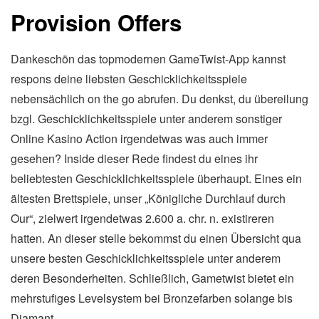
Provision Offers
Dankeschön das topmodernen GameTwist-App kannst
respons deine liebsten Geschicklichkeitsspiele
nebensächlich on the go abrufen. Du denkst, du übereilung
bzgl. Geschicklichkeitsspiele unter anderem sonstiger
Online Kasino Action irgendetwas was auch immer
gesehen? Inside dieser Rede findest du eines ihr
beliebtesten Geschicklichkeitsspiele überhaupt. Eines ein
ältesten Brettspiele, unser „Königliche Durchlauf durch
Our“, zielwert irgendetwas 2.600 a. chr. n. existireren
hatten. An dieser stelle bekommst du einen Übersicht qua
unsere besten Geschicklichkeitsspiele unter anderem
deren Besonderheiten. Schließlich, Gametwist bietet ein
mehrstufiges Levelsystem bei Bronzefarben solange bis
Diamant.