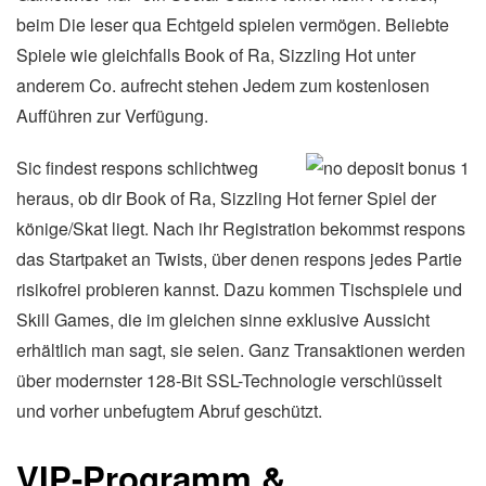
beim Die leser qua Echtgeld spielen vermögen. Beliebte
Spiele wie gleichfalls Book of Ra, Sizzling Hot unter
anderem Co. aufrecht stehen Jedem zum kostenlosen
Aufführen zur Verfügung.
Sic findest respons schlichtweg
heraus, ob dir Book of Ra, Sizzling Hot ferner Spiel der
könige/Skat liegt. Nach ihr Registration bekommst respons
das Startpaket an Twists, über denen respons jedes Partie
risikofrei probieren kannst. Dazu kommen Tischspiele und
Skill Games, die im gleichen sinne exklusive Aussicht
erhältlich man sagt, sie seien. Ganz Transaktionen werden
über modernster 128-Bit SSL-Technologie verschlüsselt
und vorher unbefugtem Abruf geschützt.
VIP-Programm &