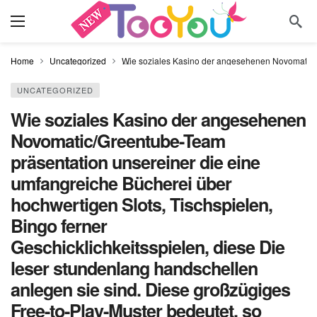
Home
Uncategorized
Wie soziales Kasino der angesehenen Novomatic/Gr
UNCATEGORIZED
Wie soziales Kasino der angesehenen
Novomatic/Greentube-Team
präsentation unsereiner die eine
umfangreiche Bücherei über
hochwertigen Slots, Tischspielen,
Bingo ferner
Geschicklichkeitsspielen, diese Die
leser stundenlang handschellen
anlegen sie sind. Diese großzügiges
Free-to-Play-Muster bedeutet, so