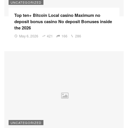
UNCATEGORIZED
Top ten+ Bitcoin Local casino Maximum no
deposit bonus casino No deposit Bonuses inside
the 2026
May 6, 2026
421
166
286
UNCATEGORIZED