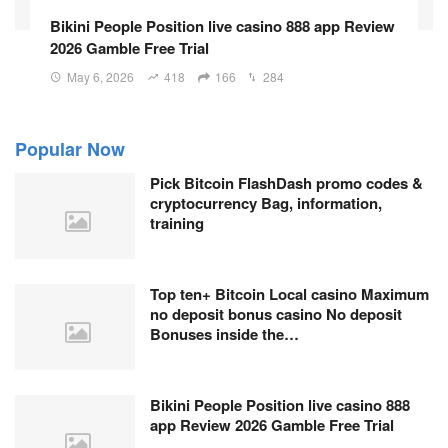
Bikini People Position live casino 888 app Review
2026 Gamble Free Trial
May 6, 2026
418
166
284
Popular Now
Pick Bitcoin FlashDash promo codes &
cryptocurrency Bag, information,
training
Top ten+ Bitcoin Local casino Maximum
no deposit bonus casino No deposit
Bonuses inside the…
Bikini People Position live casino 888
app Review 2026 Gamble Free Trial