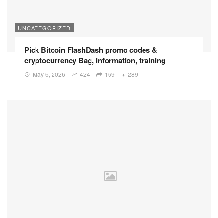
UNCATEGORIZED
Pick Bitcoin FlashDash promo codes &
cryptocurrency Bag, information, training
May 6, 2026
424
169
289