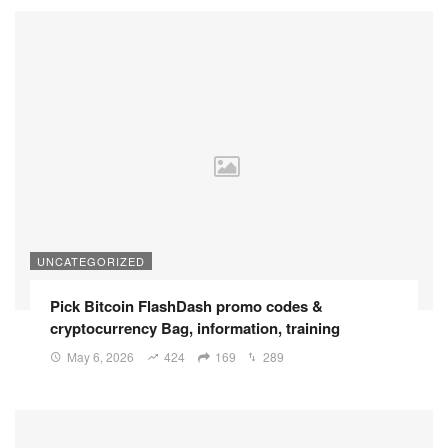
UNCATEGORIZED
Pick Bitcoin FlashDash promo codes &
cryptocurrency Bag, information, training
May 6, 2026
424
169
289