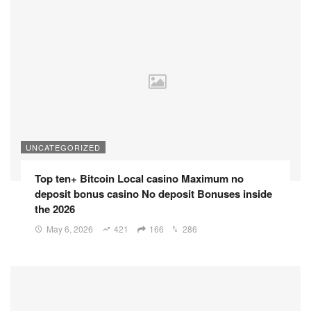
UNCATEGORIZED
Top ten+ Bitcoin Local casino Maximum no
deposit bonus casino No deposit Bonuses inside
the 2026
May 6, 2026
421
166
286