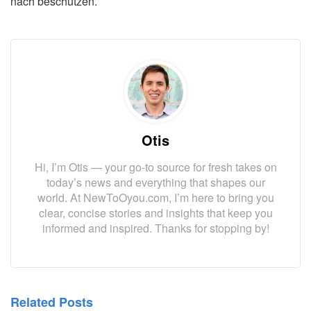
nach beschutzen.
Otis
Hi, I’m Otis — your go-to source for fresh takes on
today’s news and everything that shapes our
world. At NewToOyou.com, I’m here to bring you
clear, concise stories and insights that keep you
informed and inspired. Thanks for stopping by!
Related Posts