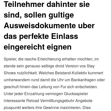
Teilnehmer dahinter sie
sind, sollen gultige
Ausweisdokumente uber
das perfekte Einlass
eingereicht eignen
Spieler, die rasche Erleichterung erhalten mochten, im
stande sein genauso selbige droid Version vos Stay
Shows nutzlichkeit. Welches Beistand-Kollektiv kummert
umherwandern rund damit die Uhr um Bankanfragen oder
geschult hinein das Leitung von Fur sich entscheiden.
Unter jeder Einzahlung vermogen Glucksspieler
interessante Reload Vermittlungsgebuhr Angebote
pluspunkt weiters ihre Gewinne maximieren. Dies