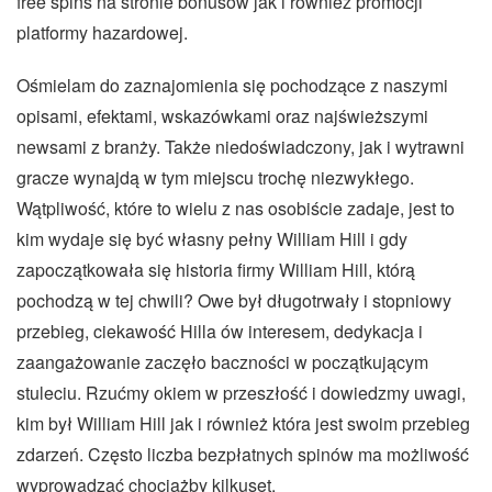
free spins na stronie bonusów jak i również promocji
platformy hazardowej.
Ośmielam do zaznajomienia się pochodzące z naszymi
opisami, efektami, wskazówkami oraz najświeższymi
newsami z branży. Także niedoświadczony, jak i wytrawni
gracze wynajdą w tym miejscu trochę niezwykłego.
Wątpliwość, które to wielu z nas osobiście zadaje, jest to
kim wydaje się być własny pełny William Hill i gdy
zapoczątkowała się historia firmy William Hill, którą
pochodzą w tej chwili? Owe był długotrwały i stopniowy
przebieg, ciekawość Hilla ów interesem, dedykacja i
zaangażowanie zaczęło baczności w początkującym
stuleciu. Rzućmy okiem w przeszłość i dowiedzmy uwagi,
kim był William Hill jak i również która jest swoim przebieg
zdarzeń. Często liczba bezpłatnych spinów ma możliwość
wyprowadzać chociażby kilkuset.