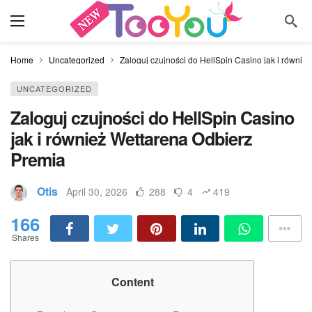
Home
Uncategorized
Zaloguj czujności do HellSpin Casino jak i równie
UNCATEGORIZED
Zaloguj czujności do HellSpin Casino
jak i również Wettarena Odbierz
Premia
Otis
April 30, 2026
288
4
419
166
Shares
Content